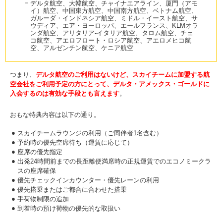
デルタ航空、大韓航空、チャイナエアライン、厦門（アモ
イ）航空、中国東方航空、中国南方航空、ベトナム航空、
ガルーダ・インドネシア航空、ミドル・イースト航空、サ
ウディア、エア・ヨーロッパ、エールフランス、KLMオラ
ンダ航空、アリタリア-イタリア航空、タロム航空、チェ
コ航空、アエロフロート・ロシア航空、アエロメヒコ航
空、アルゼンチン航空、ケニア航空
つまり、
デルタ航空のご利用はないけど、スカイチームに加盟する航
空会社をご利用予定の方にとって、デルタ・アメックス・ゴールドに
入会するのは有効な手段とも言えます
。
おもな特典内容は以下の通り。
スカイチームラウンジの利用（ご同伴者1名含む）
予約時の優先空席待ち（運賃に応じて）
座席の優先指定
出発24時間前までの長距離便満席時の正規運賃でのエコノミークラ
スの座席確保
優先チェックインカウンター・優先レーンの利用
優先搭乗またはご都合に合わせた搭乗
手荷物制限の追加
到着時の預け荷物の優先的な取扱い