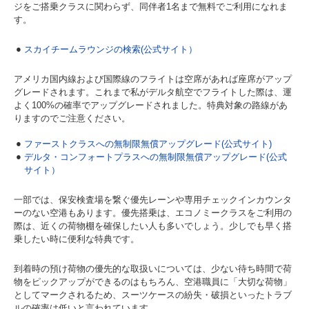
ジをご搭乗クラスに関わらず、同伴者1名まで無料でご利用になれま
す。
スカイチームラウンジの検索(公式サイト）
アメリカ国内線および国際線のフライトは空席があれば座席がアップ
グレードされます。これまで私がデルタ航空でフライトした際は、運
よく100%の確率でアップグレードされました。特典対象の路線があ
りますのでご注意ください。
ファーストクラスへの無制限無償アップグレード(公式サイト)
デルタ・コンフォートプラスへの無制限無償アップグレード(公式
サイト）
一部では、保安検査場を繋ぐ優先レーンや専用チェックインカウンタ
ーのない空港もあります。優先搭乗は、エコノミークラスをご利用の
際は、近くの荷物棚を確保したい人も多いでしょう。少しでも早く搭
乗したい時に便利な特典です。
到着時の預け荷物の優先的な取扱いについては、少ない待ち時間で荷
物をピックアップができるのはもちろん、空港職員に「大切な荷物」
としてマークされるため、スーツケースの紛失・破損といったトラブ
ルの確率は低いと言われています。