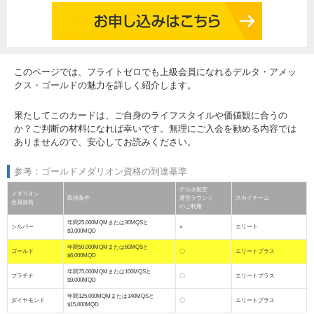
このページでは、フライトゼロでも上級会員になれるデルタ・アメッ
クス・ゴールドの魅力を詳しく紹介します。
果たしてこのカードは、ご自身のライフスタイルや価値観に合うの
か？ご判断の材料になれば幸いです。無理にご入会を勧める内容では
ありませんので、安心してお読みください。
参考：ゴールドメダリオン資格の到達基準
デルタ航空
メダリオン
取得条件
運営ラウンジ
スカイチーム
会員資格
のご利用
年間25,000MQMまたは30MQSと
シルバー
×
エリート
$3,000MQD
年間50,000MQMまたは60MQSと
ゴールド
〇
エリートプラス
$6,000MQD
年間75,000MQMまたは100MQSと
プラチナ
〇
エリートプラス
$9,000MQD
年間125,000MQMまたは140MQSと
ダイヤモンド
〇
エリートプラス
$15,000MQD