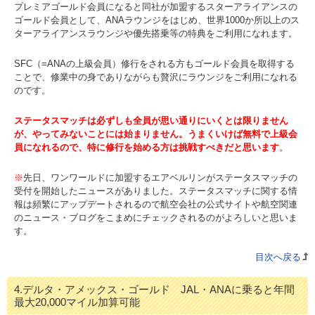
プレミアゴールド会員になると同社が加盟するスターアライアンスの
ゴールド会員として、ANAラウンジをはじめ、世界1000か所以上のス
ターアライアンスラウンジや優先搭乗等の特典をご利用になれます。
SFC（=ANAの上級会員）修行をされる方もゴールド会員を取得する
ことで、修業中の身でありながらも贅沢にラウンジをご利用になれる
のです。
ステータスマッチは必ずしも全員が思い通りにいくとは限りません
が、やってみないことには始まりません。うまくいけば無料で上級会
員になれるので、特に修行を始める方は挑戦すべきだと思います
。
※
先日、ワンワールドに加盟するエアベルリンがステータスマッチの
受付を開始したニュースがありました。ステータスマッチに関する情
報は頻繁にアップデートされるので航空会社の公式サイトや航空関連
のニュース・ブログをこまめにチェックされるのがよろしいと思いま
す。
目次へ戻る
4.デルタ・アメックス・ゴールド JAL・ANAに乗ると年間
最大20,000マイル加算可能