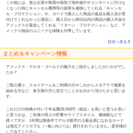
この他には、急な出張や怪我や病気で海外旅行やコンサートに行けな
くなった時にキャンセル費用等の損害を補填してくれる「キャンセ
ル・プロテクション」や、カードで購入した商品の返品を購入店が受
付けてくれなかった場合に、購入日から90日以内の商品の購入代金を
アメックスが返金してくれる「リターン・プロテクション」など、ア
メックス独自のユニークな保険も付帯しています。
目次へ戻る
まとめ＆キャンペーン情報
アメックス・デルタ・ゴールドの魅力をご紹介しましたがいかがでし
たか？
ご覧の通り、スカイチームをご利用の方やこれからスタアラで修業を
始める方など、多方面の方に役立つことがお分かり頂けたかと思いま
す。
これだけの特典が付いて年会費28,600円（税込）を高いと思うか安い
と思うかは、ご自身の収入や貯蓄やライフスタイル、価値観などで
様々ですが、1年間は無条件でデルタ航空の上級会員になれるカード
は地元アメリカでも
発行されていません。是非検討
（一般に向けては）
してみてください。