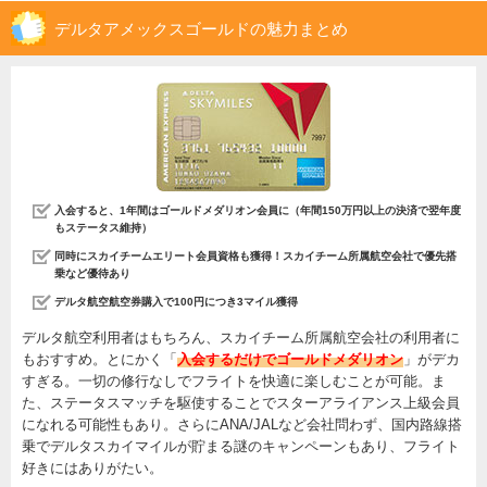
デルタアメックスゴールドの魅力まとめ
入会すると、1年間はゴールドメダリオン会員に（年間150万円以上の決済で翌年度
もステータス維持）
同時にスカイチームエリート会員資格も獲得！スカイチーム所属航空会社で優先搭
乗など優待あり
デルタ航空航空券購入で100円につき3マイル獲得
デルタ航空利用者はもちろん、スカイチーム所属航空会社の利用者に
もおすすめ。とにかく「
入会するだけでゴールドメダリオン
」がデカ
すぎる。一切の修行なしでフライトを快適に楽しむことが可能。ま
た、ステータスマッチを駆使することでスターアライアンス上級会員
になれる可能性もあり。さらにANA/JALなど会社問わず、国内路線搭
乗でデルタスカイマイルが貯まる謎のキャンペーンもあり、フライト
好きにはありがたい。