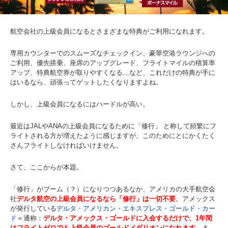
航空会社の上級会員になるとさまざまな特典がご利用になれます。
専用カウンターでのスムーズなチェックイン、豪華空港ラウンジへの
ご利用、優先搭乗、座席のアップグレード、フライトマイルの積算率
アップ、特典航空券が取りやすくなる…など、これだけの特典が手に
はいるなら、頑張ってゲットしたくなりますよね。
しかし、上級会員になるにはハードルが高い。
最近はJALやANAの上級会員になるために「修行」 と称して頻繁にフ
ライトされる方が増えたように感じますが、このためにとにかくたく
さんフライトしなければいけません。
さて、ここからが本題。
「修行」がブーム（？）になりつつあるなか、アメリカの大手航空会
社
デルタ航空の上級会員になるなら「修行」は一切不要
。アメックス
が発行している
デルタ・アメリカン・エキスプレス・ゴールド・カー
ド
＝通称：
デルタ・アメックス・ゴールドに入会するだけで、1年間
はフライトゼロでも上級会員のゴールドメダリオンになれます
。ま