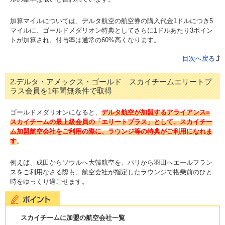
加算マイルについては、デルタ航空の航空券の購入代金1ドルにつき5
マイルに、ゴールドメダリオン特典としてさらに1ドルあたり3ポイン
トが加算され、付与率は通常の60%高くなります。
目次へ戻る
2.デルタ・アメックス・ゴールド スカイチームエリートプ
ラス会員を1年間無条件で取得
ゴールドメダリオンになると、
デルタ航空が加盟するアライアンス=
スカイチームの最上級会員の「エリートプラス」として、スカイチー
ム加盟航空会社をご利用の際に、ラウンジ等の特典がご利用になれま
す
。
例えば、成田からソウルへ大韓航空を、パリから羽田へエールフラン
スをご利用なさる際も、航空会社が指定したラウンジで搭乗前のひと
時をゆっくり過ごせます。
スカイチームに加盟の航空会社一覧