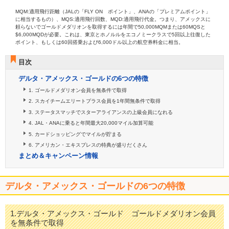
MQM:適用飛行距離（JALの「FLY ON ポイント」、ANAの「プレミアムポイント」
に相当するもの）、MQS:適用飛行回数、MQD:適用飛行代金。つまり、アメックスに
頼らないでゴールドメダリオンを取得するには年間で50,000MQMまたは60MQSと
$6,000MQDが必要。これは、東京とホノルルをエコノミークラスで5回以上往復した
ポイント、もしくは60回搭乗および6,000ドル以上の航空券料金に相当。
目次
デルタ・アメックス・ゴールドの6つの特徴
1. ゴールドメダリオン会員を無条件で取得
2. スカイチームエリートプラス会員を1年間無条件で取得
3. ステータスマッチでスターアライアンスの上級会員になれる
4. JAL・ANAに乗ると年間最大20,000マイル加算可能
5. カードショッピングでマイルが貯まる
6. アメリカン・エキスプレスの特典が盛りだくさん
まとめ＆キャンペーン情報
デルタ・アメックス・ゴールドの6つの特徴
1.デルタ・アメックス・ゴールド ゴールドメダリオン会員
を無条件で取得