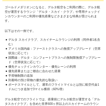
ゴールドメダリオンになると、デルタ航空をご利用の際に、デルタ航
空が運営するラウンジ「デルタ・スカイ・クラブ」や専用チェックイ
ンカウンターのご利用や優先搭乗などさまざまな特典が受けられま
す。
以下はその一例です。
デルタ スカイクラブ、スカイチームラウンジの利用（同伴者1名含
む）
アメリカ国内線：ファーストクラスへの無償アップグレード（空席
状況に応じて）
国際線：デルタ・コンフォートプラスへの無制限無償アップグレー
ド（空席状況に応じて）
優先チェックインカウンター・優先レーンの利用
優先搭乗またはご都合に合わせた搭乗
手荷物制限の追加
到着時の預け荷物の優先的な取扱い
ボーナスマイルとして、通常のフライトマイルとは別に航空代金1
ドルにつき追加で3マイル獲得（60%増）
デルタ航空でのフライトでは、搭乗前にデルタ航空が運営する「デル
タスカイクラブ」を含めた世界600ヶ所以上のスカイチームのラウン