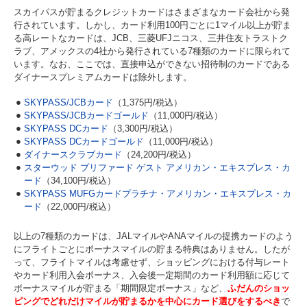
スカイパスが貯まるクレジットカードはさまざまなカード会社から発
行されています。しかし、カード利用100円ごとに1マイル以上が貯ま
る高レートなカードは、JCB、三菱UFJニコス、三井住友トラストク
ラブ、アメックスの4社から発行されている7種類のカードに限られて
います。なお、ここでは、直接申込ができない招待制のカードである
ダイナースプレミアムカードは除外します。
SKYPASS/JCBカード
（1,375円/税込）
SKYPASS/JCBカードゴールド
（11,000円/税込）
SKYPASS DCカード
（3,300円/税込）
SKYPASS DCカードゴールド
（11,000円/税込）
ダイナースクラブカード
（24,200円/税込）
スターウッド プリファード ゲスト アメリカン・エキスプレス・カ
ード
（34,100円/税込）
SKYPASS MUFGカードプラチナ・アメリカン・エキスプレス・カ
ード
（22,000円/税込）
以上の7種類のカードは、JALマイルやANAマイルの提携カードのよう
にフライトごとにボーナスマイルの貯まる特典はありません。したが
って、フライトマイルは考慮せず、ショッピングにおける付与レート
やカード利用入会ボーナス、入会後一定期間のカード利用額に応じて
ボーナスマイルが貯まる「期間限定ボーナス」など、
ふだんのショッ
ピングでどれだけマイルが貯まるかを中心にカード選びをするべき
で