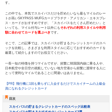
す。
この中でも、本気でスカイパスだけを貯めたいなら最もマイルのレー
トが高いSKYPASS MUFGカードプラチナ・アメリカン・エキスプレ
ス・カードがおすすめですが、「スカイパスをたくさん貯めたい」と
いっても、マイル付与レート以外にも
それぞれの利用スタイルや利用
額に合わせてカードを選ぶべき
です。
そこで、この記事では、スカイパスが貯まるクレジットカードのスペ
ックを比較し、さまざまな利用スタイルに応じておすすめのカードを
厳選して紹介しますのでお役立てください。
一長一短の特徴を持つマイルですが、頻繁に韓国国内線に乗る人や、
日本航空や全日空の就航していない地方空港から頻繁に渡韓する人に
とって便利なマイルであることに間違いはありません。
【PR】飛行機に1回も乗らずに入会するだけでスカイチームの上級会
員になれるクレジットカード
目次
スカイパスの貯まるクレジットカードのスペック比較表
スカイパスが貯まるおすすめクレジットカード3選