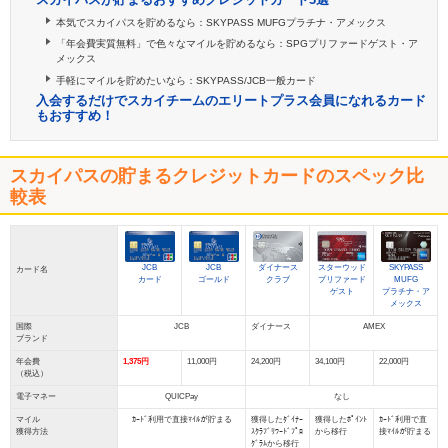
本気でスカイパスを貯めるなら：SKYPASS MUFGプラチナ・アメックス
「年会費実質無料」で色々なマイルを貯めるなら：SPGプリファードゲスト・ア
メックス
手軽にマイルを貯めたいなら：SKYPASS/JCB一般カード
入会するだけでスカイチームのエリートプラス会員になれるカード
もおすすめ！
スカイパスの貯まるクレジットカードのスペック比
較表
JCB
JCB
ダイナース
スターウッド
SKYPASS
カード名
カード
ゴールド
クラブ
プリファード
MUFG
ゲスト
プラチナ・ア
メックス
国際
JCB
ダイナース
AMEX
ブランド
年会費
1,375円
11,000円
24,200円
34,100円
22,000円
（税込）
電子マネー
QUICPay
なし
マイル
ｶｰﾄﾞ利用で直接ﾏｲﾙが貯まる
獲得したﾀﾞｲﾅｰ
獲得したﾎﾟｲﾝﾄ
ｶｰﾄﾞ利用で直
獲得方法
ｽｸﾗﾌﾞﾘﾜｰﾄﾞﾌﾟﾛ
から移行
接ﾏｲﾙが貯まる
ｸﾞﾗﾑから移行