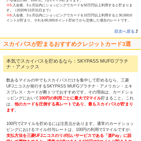
※5
:入会後、3ヵ月以内にショッピングでカードを50万円以上利用すると貯まりま
す。（2020年13月31日まで）
※6
:入会後、3ヵ月以内にショッピングでカードを10万円以上利用すると30,000ポ
イントが貯まり、それを60,000ポイント貯めてから交換した場合のレートです。
目次へ戻る
スカイパスが貯まるおすすめクレジットカード3選
本気でスカイパスを貯めるなら：SKYPASS MUFGプラチ
ナ・アメックス
数あるマイルの中でもスカイパスだけを集中して貯めるなら、三菱
UFJニコスが発行するSKYPASS MUFGプラチナ・アメリカン・エキ
スプレス・カードが断トツでおすすめです。その理由は、カードショ
ッピングにおいて
100円の利用ごとに最大で2マイル
貯まること。これ
は、
他のカードを圧倒する高レートであり、最もスカイパスが貯まり
ます
。
100円で2マイルを貯めるには注意点があります。通常のカードショッ
ピングにおけるマイル付与レートは、100円の利用で1マイルですが、
支払方法を三菱UFJニコスのリボ払いサービスである「楽Pay」に設