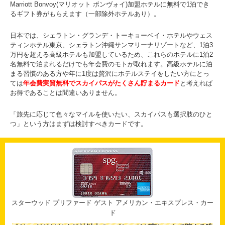
Marriott Bonvoy(マリオット ボンヴォイ)加盟ホテルに無料で1泊でき
るギフト券がもらえます（一部除外ホテルあり）。
日本では、シェラトン・グランデ・トーキョーベイ・ホテルやウェス
ティンホテル東京、シェラトン沖縄サンマリーナリゾートなど、1泊3
万円を超える高級ホテルも加盟しているため、これらのホテルに1泊2
名無料で泊まれるだけでも年会費のモトが取れます。高級ホテルに泊
まる習慣のある方や年に1度は贅沢にホテルステイをしたい方にとっ
ては
年会費実質無料でスカイパスがたくさん貯まるカード
と考えれば
お得であることは間違いありません。
「旅先に応じて色々なマイルを使いたい、スカイパスも選択肢のひと
つ」という方はまずは検討すべきカードです。
スターウッド プリファード ゲスト アメリカン・エキスプレス・カー
ド