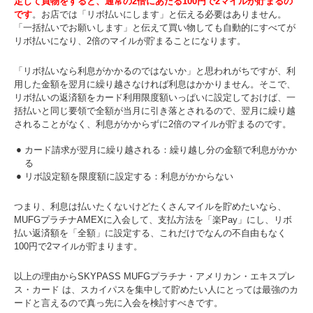
定して買物をすると、通常の2倍にあたる100円で2マイルが貯まるの
です
。お店では「リボ払いにします」と伝える必要はありません。
「一括払いでお願いします」と伝えて買い物しても自動的にすべてが
リボ払いになり、2倍のマイルが貯まることになります。
「リボ払いなら利息がかかるのではないか」と思われがちですが、利
用した金額を翌月に繰り越さなければ利息はかかりません。そこで、
リボ払いの返済額をカード利用限度額いっぱいに設定しておけば、一
括払いと同じ要領で全額が当月に引き落とされるので、翌月に繰り越
されることがなく、利息がかからずに2倍のマイルが貯まるのです。
カード請求が翌月に繰り越される：繰り越し分の金額で利息がかか
る
リボ設定額を限度額に設定する：利息がかからない
つまり、利息は払いたくないけどたくさんマイルを貯めたいなら、
MUFGプラチナAMEXに入会して、支払方法を「楽Pay」にし、リボ
払い返済額を「全額」に設定する、これだけでなんの不自由もなく
100円で2マイルが貯まります。
以上の理由からSKYPASS MUFGプラチナ・アメリカン・エキスプレ
ス・カード は、スカイパスを集中して貯めたい人にとっては最強のカ
ードと言えるので真っ先に入会を検討すべきです。