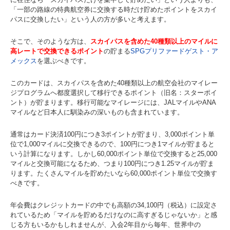
「一部の路線の特典航空券に交換する時だけ貯めたポイントをスカイ
パスに交換したい」という人の方が多いと考えます。
そこで、そのような方は、
スカイパスを含めた40種類以上のマイルに
高レートで交換できるポイント
の貯まる
SPGプリファードゲスト・ア
メックス
を選ぶべきです。
このカードは、スカイパスを含めた40種類以上の航空会社のマイレー
ジプログラムへ都度選択して移行できるポイント（旧名：スターポイ
ント）が貯まります。移行可能なマイレージには、JALマイルやANA
マイルなど日本人に馴染みの深いものも含まれています。
通常はカード決済100円につき3ポイントが貯まり、3,000ポイント単
位で1,000マイルに交換できるので、100円につき1マイルが貯まると
いう計算になります。しかし60,000ポイント単位で交換すると25,000
マイルと交換可能になるため、つまり100円につき1.25マイルが貯ま
ります。たくさんマイルを貯めたいなら60,000ポイント単位で交換す
べきです。
年会費はクレジットカードの中でも高額の34,100円（税込）に設定さ
れているため「マイルを貯めるだけなのに高すぎるじゃないか」と感
じる方もいるかもしれませんが、入会2年目から毎年、世界中の