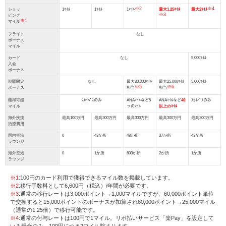
※2
※4
ショッ
1ﾏｲﾙ
1ﾏｲﾙ
1ﾏｲﾙ
最大1.25ﾏｲﾙ
最大2ﾏｲﾙ
※3
ピング
※1
マイル
フライト
なし
ボーナス
マイル
カード
なし
5,000ﾏｲﾙ
入会
ボーナス
期間限定
なし
最大30,000ﾏｲﾙ
最大25,000ﾏｲﾙ
5.000ﾏｲﾙ
※5
※6
ボーナス
相当
相当
獲得可能
ｽｶｲﾊﾟｽのみ
ANAﾏｲﾙなど5
ANAﾏｲﾙなど
40
ｽｶｲﾊﾟｽのみ
マイル
つのﾏｲﾙ
以上のﾏｲﾙ
海外疾病
最高100万円
最高300万円
最高300万円
最高300万円
最高200万円
治療費用
国内空港
0
43か所
48か所
37か所
43か所
ラウンジ
海外空港
0
1か所
600か所
2か所
1か所
ラウンジ
※1
:100円のカード利用で獲得できるマイル数を掲載しています。
※2
:移行手数料として6,600円（税込）/年間が必要です。
※3
:通常の移行レートは3,000ポイント→1,000マイルですが、60,000ポイント単位
で交換すると15,000ポイントのボーナスが加算され60,000ポイント→25,000マイル
（通常の1.25倍）で移行可能です。
※4
:通常の付与レートは100円で1マイル。リボ払いサービス「楽Pay」を設定して
いる場合のみ、100円につき2マイル貯まります。