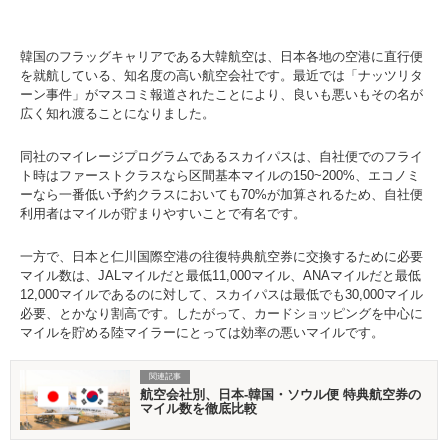
韓国のフラッグキャリアである大韓航空は、日本各地の空港に直行便
を就航している、知名度の高い航空会社です。最近では「ナッツリタ
ーン事件」がマスコミ報道されたことにより、良いも悪いもその名が
広く知れ渡ることになりました。
同社のマイレージプログラムであるスカイパスは、自社便でのフライ
ト時はファーストクラスなら区間基本マイルの150~200%、エコノミ
ーなら一番低い予約クラスにおいても70%が加算されるため、自社便
利用者はマイルが貯まりやすいことで有名です。
一方で、日本と仁川国際空港の往復特典航空券に交換するために必要
マイル数は、JALマイルだと最低11,000マイル、ANAマイルだと最低
12,000マイルであるのに対して、スカイパスは最低でも30,000マイル
必要、とかなり割高です。したがって、カードショッピングを中心に
マイルを貯める陸マイラーにとっては効率の悪いマイルです。
関連記事
航空会社別、日本-韓国・ソウル便 特典航空券の
マイル数を徹底比較