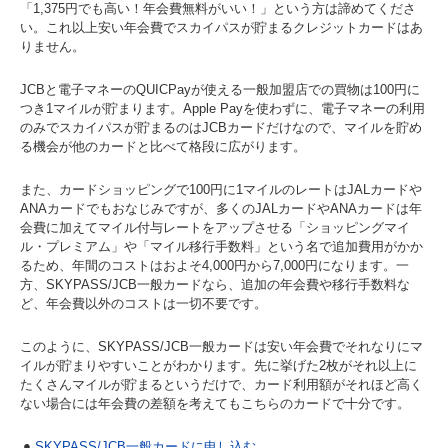
「1,375円でも高い！年会費無料がいい！」という方は諦めてくださ
い。これ以上安い年会費でスカイパスが貯まるクレジットカードはあ
りません。
JCBと電子マネーのQUICPayが使える一般加盟店での買物は100円に
つき1マイルが貯まります。Apple Payを使わずに、電子マネーの利用
のみでスカイパスが貯まるのはJCBカードだけなので、マイルを貯め
る機会が他のカードと比べて格段に広がります。
また、カードショッピングで100円に1マイルのレートはJALカードや
ANAカードでもおなじみですが、多くのJALカードやANAカードは年
会費に加えてマイル付与レートをアップさせる「ショッピングマイ
ル・プレミアム」や「マイル移行手数料」という名で追加費用がかか
るため、年間のコストはおよそ4,000円から7,000円になります。一
方、SKYPASS/JCB一般カードなら、追加の年会費や移行手数料な
ど、年会費以外のコストは一切不要です。
このように、SKYPASS/JCB一般カードは安い年会費でそれなりにマ
イルが貯まりやすいことがわかります。先に挙げた2枚がそれ以上に
たくさんマイルが貯まるというだけで、カード利用額がそれほど高く
ない場合には年会費の差額を考えてもこちらのカードで十分です。
SKYPASS/JCB一般カードに申し込む