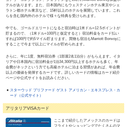
テルがあります。また、日本国内にもウェスティンホテル東京やシェ
ラトン都ホテル東京など、15軒以上のホテルを展開しています。これ
らを含む国内外のホテルで様々な特典を受けられます。
中でも、ゴールドエリートになると宿泊時は1米ドル=12.5ポイントが
貯まるので、（1米ドル=100円と仮定すると）宿泊料金をカード払い
すれば100円で約5マイル貯まります。買物も宿泊もMarriott Bonvoyに
することで今まで以上にマイルが貯められます。
さらに、年に1度、無料宿泊券（1部屋2名1泊分）がもらえます。イタ
リアや日本国内に宿泊料金が1泊34,300円以上するホテルも多く、年
会費がネックという方でも高級ホテルに泊まる習慣があれば、年会費
以上の価値を発揮するカードです。詳しいカードの情報はカード紹介
ページや公式サイトをお読みください。
スターウッド プリファード ゲスト アメリカン・エキスプレス・カ
ード（公式サイト）
アリタリアVISAカード
ここまで紹介したアメックスのカードは
フライトやショッピングでたくさんのマ