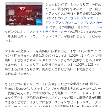
ショッピングで「ミッレミリア」を貯め
たい人に最もおすすめのカードは、同じ
くアメックスが発行する年会費34,100円
（税込）の
スターウッド プリファード
ゲスト アメリカン・エキスプレス・カー
ド
です。その理由は、普段のカードショ
ッピングにおいて
スカイ・トラベラー・カード
の1円＝1マイルのレー
トを上回る高レートで、「ミッレミリア」が最も貯まるカードだから
です。
マイルへの交換レートを具体的に説明すると、まず100円の利用で3ポ
イント貯まります。通常は3ポイント1マイル（100円→1マイル）の交
換レートとなりますが、60,000ポイントまとめて交換すると25,000マ
イル分の「ミッレミリア」に交換できます。つまり100円→1.25マイ
ル貯まる計算になります。例外なくこれだけ高レートで貯まるカード
は他にありません。
もうひとつの魅力が、カードに入会するだけで全世界7,000軒以上の
Marriott Bonvoy(マリオット ボンヴォイ)加盟ホテルのゴールドエリー
ト資格が与えられ、空室状況に応じた無料アップグレードやレイトチ
ェックアウト、宿泊時のボーナスポイントなど様々な豪華特典が利用
できることです。イタリアにもウェスティンやセントレジス、ラグジ
ュアリーコレクション、シェラトンなど28軒のMarriott Bonvoy加盟ホ