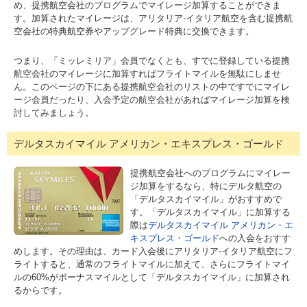
め、提携航空会社のプログラムでマイレージ加算することができま
す。加算されたマイレージは、アリタリア-イタリア航空を含む提携航
空会社の特典航空券やアップグレード特典に交換できます。
つまり、「ミッレミリア」会員でなくとも、すでに登録している提携
航空会社のマイレージに加算すればフライトマイルを無駄にしませ
ん。このページの下にある提携航空会社のリストの中ですでにマイレ
ージ会員だったり、入会予定の航空会社があればマイレージ加算を検
討してみましょう。
デルタスカイマイル アメリカン・エキスプレス・ゴールド
提携航空会社へのプログラムにマイレー
ジ加算をするなら、特にデルタ航空の
「デルタスカイマイル」がおすすめで
す。「デルタスカイマイル」に加算する
際は
デルタスカイマイル アメリカン・エ
キスプレス・ゴールド
への入会をおすす
めします。その理由は、カード入会後にアリタリア-イタリア航空にフ
ライトすると、通常のフライトマイルに加えて、さらにフライトマイ
ルの60%がボーナスマイルとして「デルタスカイマイル」に加算され
るからです。