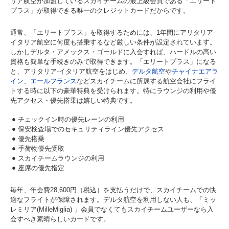
リア航空が加盟しているスカイチームの最上級会員である「エリート
プラス」が取得できる唯一のクレジットカードだからです。
通常、「エリートプラス」を取得するためには、1年間にアリタリア-
イタリア航空に何度も搭乗するなど厳しい条件が設定されています。
しかしデルタ・アメックス・ゴールドに入会すれば、ハードルの高い
資格も簡単な手続きのみで取得できます。「エリートプラス」になる
と、アリタリア-イタリア航空をはじめ、
デルタ航空
や
チャイナエアラ
イン
、
エールフランス
などスカイチームに所属する航空会社にフライ
トする時に以下の豪華特典を受けられます。特にラウンジの利用や優
先アクセス・優先搭乗は嬉しい特典です。
チェックイン時の優先レーンの利用
保安検査場でのセキュリティライン優先アクセス
優先搭乗
手荷物優先受取
スカイチームラウンジの利用
座席の優先指定
毎年、年会費28,600円（税込）を支払うだけで、スカイチームでの快
適なフライトが保障されます。デルタ航空を利用しない人も、「ミッ
レミリア(MilleMiglia) 」会員でなくてもスカイチームユーザーなら入
会すべき素晴らしいカードです。