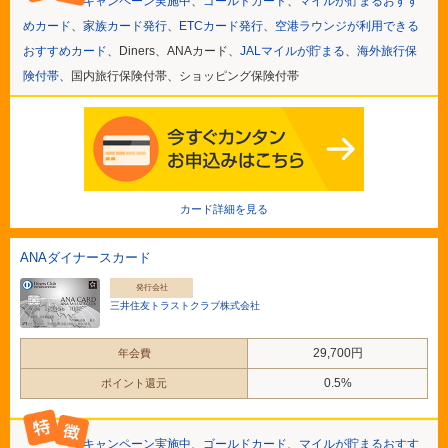
キャンペーン実施中
、
ゴールドカード
、
マイルが貯まるおすす
めカード
、
家族カード発行
、
ETCカード発行
、
空港ラウンジが利用できる
おすすめカード
、Diners、ANAカード、
JALマイルが貯まる
、
海外旅行保
険付帯
、国内旅行保険付帯、ショッピング保険付帯
カード詳細を見る
ANAダイナースカード
発行会社
三井住友トラストクラブ株式会社
29,700円
年会費
0.5%
ポイント還元
キャンペーン実施中
、
ゴールドカード
、
マイルが貯まるおすす