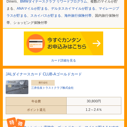
Diners、
BMWダイナースクラブ リワードプログラム
、複数のマイルが貯
まる、
ANAマイルが貯まる
、
デルタスカイマイルが貯まる
、
マイレージプ
ラスが貯まる
、
スカイパスが貯まる
、
海外旅行保険付帯
、国内旅行保険付
帯、ショッピング保険付帯
カード詳細を見る
JALダイナースカード CLUB-Aゴールドカード
発行会社
三井住友トラストクラブ株式会社
30,800円
年会費
1.2～2.4％
ポイント還元