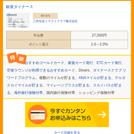
銀座ダイナース
発行会社
三井住友トラストクラブ株式会社
27,500円
年会費
1.0～2.0%
ポイント還元
おすすめゴールドカード
、
家族カード発行
、
ETCカード発行
、
空港ラウンジが利用できるおすすめカード
、Diners、
ダイナースクラブ リ
ワードプログラム
、複数のマイルが貯まる、
ANAマイルが貯まる
、
デルタ
スカイマイルが貯まる
、
マイレージプラスが貯まる
、
スカイパスが貯ま
る
、
海外旅行保険付帯
、国内旅行保険付帯、ショッピング保険付帯
カード詳細を見る