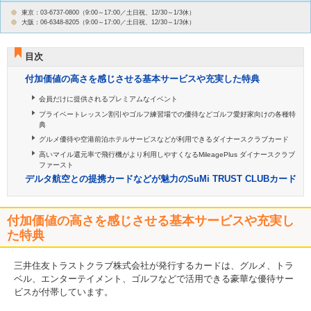
東京：03-6737-0800（9:00～17:00／土日祝、12/30～1/3休）
大阪：06-6348-8205（9:00～17:00／土日祝、12/30～1/3休）
目次
付加価値の高さを感じさせる基本サービスや充実した特典
会員だけに提供されるプレミアムなイベント
プライベートレッスン割引やゴルフ練習場での優待などゴルフ愛好家向けの各種特
典
グルメ優待や空港前泊ホテルサービスなどが利用できるダイナースクラブカード
高いマイル還元率で飛行機がより利用しやすくなるMileagePlus ダイナースクラブ
ファースト
デルタ航空との提携カードなどが魅力のSuMi TRUST CLUBカード
付加価値の高さを感じさせる基本サービスや充実し
た特典
三井住友トラストクラブ株式会社が発行するカードは、グルメ、トラ
ベル、エンターテイメント、ゴルフなどで活用できる豪華な優待サー
ビスが付帯しています。