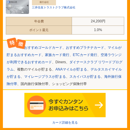
発行会社
三井住友トラストクラブ株式会社
24,200円
年会費
1.0%
ポイント還元
おすすめゴールドカード
、
おすすめプラチナカード
、
マイルが
貯まるおすすめカード
、
家族カード発行
、
ETCカード発行
、
空港ラウンジ
が利用できるおすすめカード
、Diners、
ダイナースクラブ リワードプログ
ラム
、複数のマイルが貯まる、
ANAマイルが貯まる
、
デルタスカイマイル
が貯まる
、
マイレージプラスが貯まる
、
スカイパスが貯まる
、
海外旅行保
険付帯
、国内旅行保険付帯、ショッピング保険付帯
カード詳細を見る