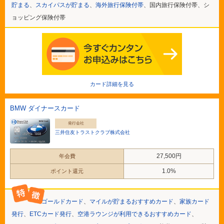
貯まる
、
スカイパスが貯まる
、
海外旅行保険付帯
、国内旅行保険付帯、シ
ョッピング保険付帯
カード詳細を見る
BMW ダイナースカード
発行会社
三井住友トラストクラブ株式会社
27,500円
年会費
1.0%
ポイント還元
ゴールドカード
、
マイルが貯まるおすすめカード
、
家族カード
発行
、
ETCカード発行
、
空港ラウンジが利用できるおすすめカード
、