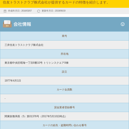
住友トラストクラブ株式会社が提供するカードの特徴を紹介します。
作成年月日 : 2016/03/07
更新年月日 : 2019/06/19
商号
三井住友トラストクラブ株式会社
所在地
東京都中央区晴海一丁目8番10号 トリトンスクエアX棟
設立
1977年4月1日
カード会員数
-
貸金業者登録番号
関東財務局長（5）第01376号（2017年5月10日時点）
カードの紛失・盗難時問い合わせ番号