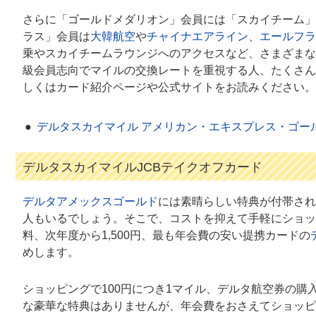
さらに「ゴールドメダリオン」会員には「スカイチーム」
ラス」会員は
大韓航空
や
チャイナエアライン
、
エールフラ
乗やスカイチームラウンジへのアクセスなど、さまざまな
級会員志向でマイルの交換レートを重視する人、たくさん
しくはカード紹介ページや公式サイトをお読みください。
デルタスカイマイル アメリカン・エキスプレス・ゴー
デルタスカイマイルJCBテイクオフカード
デルタアメックスゴールド
には素晴らしい特典が付帯されて
人もいるでしょう。そこで、コストを抑えて手軽にショッ
料、次年度から1,500円、最も年会費の安い提携カードの
めします。
ショッピングで100円につき1マイル、デルタ航空券の購
な豪華な特典はありませんが、年会費をおさえてショッピ