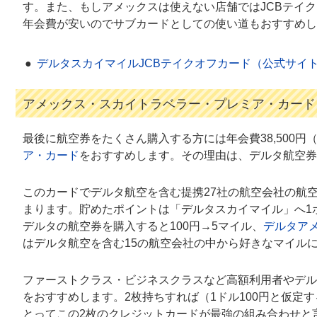
す。また、もしアメックスは使えない店舗ではJCBテイ
年会費が安いのでサブカードとしての使い道もおすすめし
デルタスカイマイルJCBテイクオフカード（公式サイ
アメックス・スカイトラベラー・プレミア・カード
最後に航空券をたくさん購入する方には年会費38,500円
ア・カード
をおすすめします。その理由は、デルタ航空券
このカードでデルタ航空を含む提携27社の航空会社の航空
まります。貯めたポイントは「デルタスカイマイル」へ1
デルタの航空券を購入すると100円→5マイル、
デルタア
はデルタ航空を含む15の航空会社の中から好きなマイル
ファーストクラス・ビジネスクラスなど高額利用者やデル
をおすすめします。2枚持ちすれば（1ドル100円と仮定
とってこの2枚のクレジットカードが最強の組み合わせと