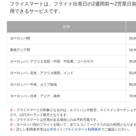
フライスマートは、フライト出発日の2週間前〜2営業日
用できるサービスです。
区間
ヨーロッパ間
20,0
東南アジア間
15,0
ヨーロッパ～アフリカ北部・中部、中近東、コーカサス
35,0
ヨーロッパ～北米、アフリカ南部、インド
50,0
ヨーロッパ～中米、カリブ地域
60,0
ヨーロッパ～日本、アジア、南米
70,0
※
：フライスマートの対象となるのは、ルフトハンザ航空、スイスインターナショ
グス、LOTポーランド航空となります。
※
：フライスマートは空席がある場合にのみ予約可能です。
※
：ヨーロッパ内のフライトを除いて、全てエコノミークラスのみの利用となりま
※
：詳しい利用条件等は
公式サイト-フライスマート利用条件
でご確認ください。