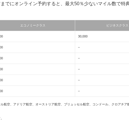
前までにオンライン予約すると、最大50％少ないマイル数で特
エコノミークラス
ビジネスクラス
00
30,000
00
–
00
–
00
–
00
–
00
–
ナル航空、アドリア航空、オーストリア航空、ブリュッセル航空、コンドール、クロアチア
す。