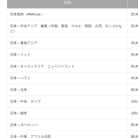
区間
日本国内（ANAのみ）
25,0
日本～中央アジア、極東（中国、香港、マカオ、韓国、台湾、モンゴルな
30,0
ど）
日本～東南アジア
40,0
日本～インド
40,0
日本～オーストラリア、ニュージーランド
60,0
日本～ハワイ
40,0
日本～北米
80,0
日本～中米、カリブ
100,
日本～南米
100,
日本～ヨーロッパ
80,0
日本～中東、アフリカ北部
80,0