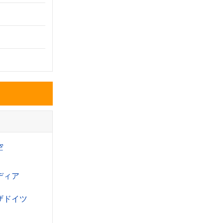
空
ディア
ザドイツ