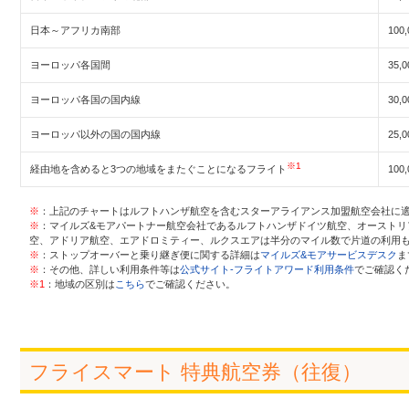
日本～アフリカ南部
100,
ヨーロッパ各国間
35,0
ヨーロッパ各国の国内線
30,0
ヨーロッパ以外の国の国内線
25,0
※1
経由地を含めると3つの地域をまたぐことになるフライト
100,
※
：上記のチャートはルフトハンザ航空を含むスターアライアンス加盟航空会社に
※
：マイルズ&モアパートナー航空会社であるルフトハンザドイツ航空、オーストリ
空、アドリア航空、エアドロミティー、ルクスエアは半分のマイル数で片道の利用
※
：ストップオーバーと乗り継ぎ便に関する詳細は
マイルズ&モアサービスデスク
ま
※
：その他、詳しい利用条件等は
公式サイト-フライトアワード利用条件
でご確認く
※1
：地域の区別は
こちら
でご確認ください。
フライスマート 特典航空券（往復）