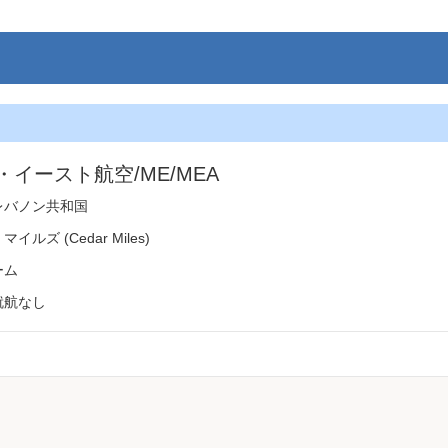
・イースト航空/ME/MEA
レバノン共和国
ルズ (Cedar Miles)
ーム
就航なし