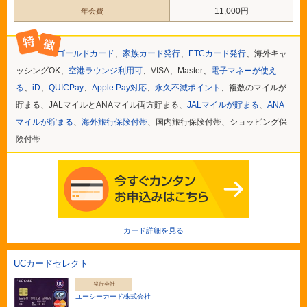
11,000円
年会費
ゴールドカード
、
家族カード発行
、
ETCカード発行
、海外キャ
ッシングOK、
空港ラウンジ利用可
、VISA、Master、
電子マネーが使え
る
、
iD
、
QUICPay
、
Apple Pay対応
、
永久不滅ポイント
、複数のマイルが
貯まる、JALマイルとANAマイル両方貯まる、
JALマイルが貯まる
、
ANA
マイルが貯まる
、
海外旅行保険付帯
、国内旅行保険付帯、ショッピング保
険付帯
カード詳細を見る
UCカードセレクト
発行会社
ユーシーカード株式会社