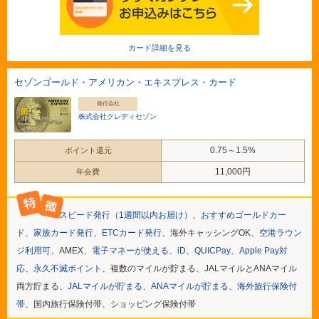
カード詳細を見る
セゾンゴールド・アメリカン・エキスプレス・カード
発行会社
株式会社クレディセゾン
0.75～1.5%
ポイント還元
11,000円
年会費
スピード発行（1週間以内お届け）
、
おすすめゴールドカー
ド
、
家族カード発行
、
ETCカード発行
、海外キャッシングOK、
空港ラウン
ジ利用可
、AMEX、
電子マネーが使える
、
iD
、
QUICPay
、
Apple Pay対
応
、
永久不滅ポイント
、複数のマイルが貯まる、JALマイルとANAマイル
両方貯まる、
JALマイルが貯まる
、
ANAマイルが貯まる
、
海外旅行保険付
帯
、国内旅行保険付帯、ショッピング保険付帯