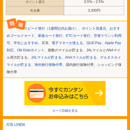
0.5%～2.5%
ポイント還元
3,300円
年会費
スピード発行（1週間以内お届け）
、
ポイント高還元
、
おすす
めゴールドカード
、
家族カード発行
、
ETCカード発行
、
空港ラウンジ利用
可
、
学生におすすめ
、JCB、
電子マネーが使える
、
QUICPay
、
Apple Pay
対応
、
Oki Dokiポイント
、複数のマイルが貯まる、JALマイルとANAマイ
ル両方貯まる、
JALマイルが貯まる
、
ANAマイルが貯まる
、
デルタスカイ
マイルが貯まる
、
海外旅行保険付帯
、国内旅行保険付帯、ショッピング保
険付帯
カード詳細を見る
JCB LINDA