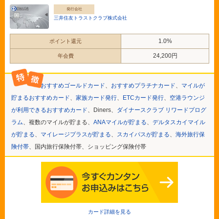
発行会社
三井住友トラストクラブ株式会社
1.0%
ポイント還元
24,200円
年会費
おすすめゴールドカード
、
おすすめプラチナカード
、
マイルが
貯まるおすすめカード
、
家族カード発行
、
ETCカード発行
、
空港ラウンジ
が利用できるおすすめカード
、Diners、
ダイナースクラブ リワードプログ
ラム
、複数のマイルが貯まる、
ANAマイルが貯まる
、
デルタスカイマイル
が貯まる
、
マイレージプラスが貯まる
、
スカイパスが貯まる
、
海外旅行保
険付帯
、国内旅行保険付帯、ショッピング保険付帯
カード詳細を見る