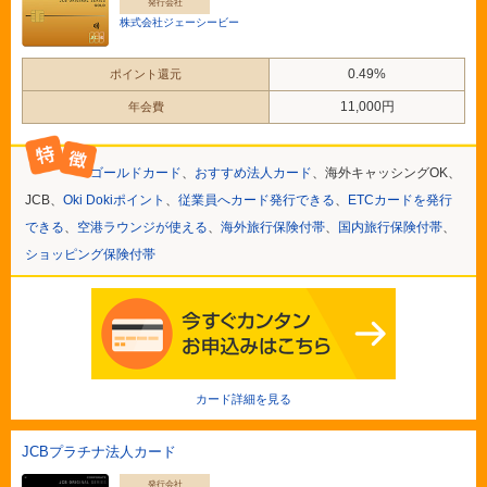
発行会社
株式会社ジェーシービー
0.49%
ポイント還元
11,000円
年会費
ゴールドカード
、
おすすめ法人カード
、海外キャッシングOK、
JCB、
Oki Dokiポイント
、
従業員へカード発行できる
、
ETCカードを発行
できる
、
空港ラウンジが使える
、
海外旅行保険付帯
、
国内旅行保険付帯
、
ショッピング保険付帯
カード詳細を見る
JCBプラチナ法人カード
発行会社