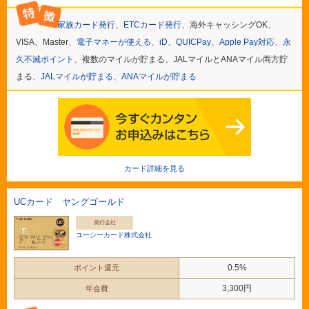
家族カード発行
、
ETCカード発行
、海外キャッシングOK、
VISA、Master、
電子マネーが使える
、
iD
、
QUICPay
、
Apple Pay対応
、
永
久不滅ポイント
、複数のマイルが貯まる、JALマイルとANAマイル両方貯
まる、
JALマイルが貯まる
、
ANAマイルが貯まる
カード詳細を見る
UCカード ヤングゴールド
発行会社
ユーシーカード株式会社
0.5%
ポイント還元
3,300円
年会費