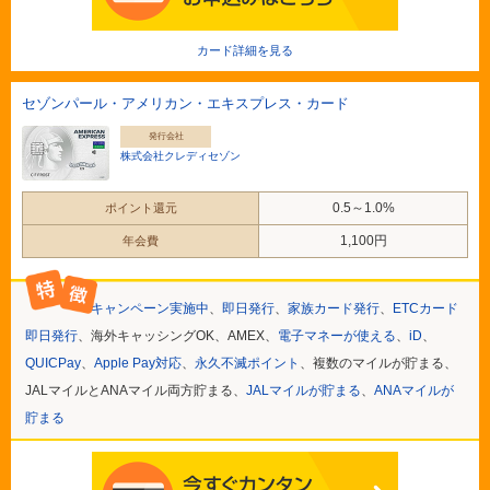
カード詳細を見る
セゾンパール・アメリカン・エキスプレス・カード
発行会社
株式会社クレディセゾン
0.5～1.0%
ポイント還元
1,100円
年会費
キャンペーン実施中
、
即日発行
、
家族カード発行
、
ETCカード
即日発行
、海外キャッシングOK、AMEX、
電子マネーが使える
、
iD
、
QUICPay
、
Apple Pay対応
、
永久不滅ポイント
、複数のマイルが貯まる、
JALマイルとANAマイル両方貯まる、
JALマイルが貯まる
、
ANAマイルが
貯まる