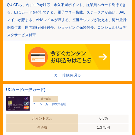
QUICPay
、
Apple Pay対応
、
永久不滅ポイント
、
従業員へカード発行でき
る
、
ETCカードを発行できる
、
電子マネー搭載
、
ステータスが高い
、
JAL
マイルが貯まる
、
ANAマイルが貯まる
、
空港ラウンジが使える
、
海外旅行
保険付帯
、
国内旅行保険付帯
、
ショッピング保険付帯
、
コンシェルジュデ
スクサービス付帯
カード詳細を見る
UCカード(一般カード)
発行会社
ユーシーカード株式会社
0.5%
ポイント還元
1,375円
年会費