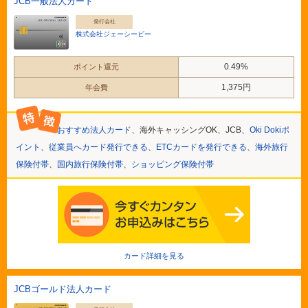
JCB一般法人カード
発行会社
株式会社ジェーシービー
0.49%
ポイント還元
1,375円
年会費
おすすめ法人カード
、海外キャッシングOK、JCB、
Oki Dokiポ
イント
、
従業員へカード発行できる
、
ETCカードを発行できる
、
海外旅行
保険付帯
、
国内旅行保険付帯
、
ショッピング保険付帯
カード詳細を見る
JCBゴールド法人カード