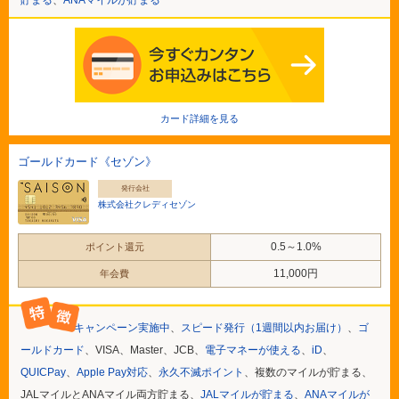
カード詳細を見る
ゴールドカード《セゾン》
発行会社
株式会社クレディセゾン
0.5～1.0%
ポイント還元
11,000円
年会費
キャンペーン実施中
、
スピード発行（1週間以内お届け）
、
ゴ
ールドカード
、VISA、Master、JCB、
電子マネーが使える
、
iD
、
QUICPay
、
Apple Pay対応
、
永久不滅ポイント
、複数のマイルが貯まる、
JALマイルとANAマイル両方貯まる、
JALマイルが貯まる
、
ANAマイルが