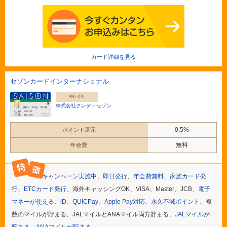
カード詳細を見る
セゾンカードインターナショナル
発行会社
株式会社クレディセゾン
0.5%
ポイント還元
無料
年会費
キャンペーン実施中
、
即日発行
、
年会費無料
、
家族カード発
行
、
ETCカード発行
、海外キャッシングOK、VISA、Master、JCB、
電子
マネーが使える
、
iD
、
QUICPay
、
Apple Pay対応
、
永久不滅ポイント
、複
数のマイルが貯まる、JALマイルとANAマイル両方貯まる、
JALマイルが
貯まる
、
ANAマイルが貯まる