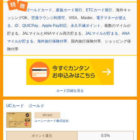
ゴールドカード
、
家族カード発行
、
ETCカード発行
、海外キャ
ッシングOK、
空港ラウンジ利用可
、VISA、Master、
電子マネーが使え
る
、
iD
、
QUICPay
、
Apple Pay対応
、
永久不滅ポイント
、複数のマイルが
貯まる、JALマイルとANAマイル両方貯まる、
JALマイルが貯まる
、
ANA
マイルが貯まる
、
海外旅行保険付帯
、国内旅行保険付帯、ショッピング保
険付帯
カード詳細を見る
UCカード ゴールド
発行会社
ユーシーカード株式会社
0.5%
ポイント還元