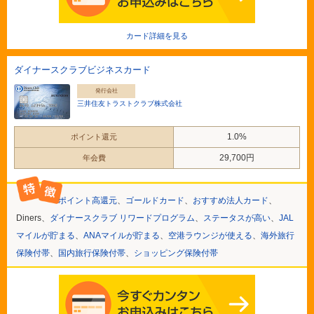
カード詳細を見る
ダイナースクラブビジネスカード
発行会社
三井住友トラストクラブ株式会社
1.0%
ポイント還元
29,700円
年会費
ポイント高還元
、
ゴールドカード
、
おすすめ法人カード
、
Diners、
ダイナースクラブ リワードプログラム
、
ステータスが高い
、
JAL
マイルが貯まる
、
ANAマイルが貯まる
、
空港ラウンジが使える
、
海外旅行
保険付帯
、
国内旅行保険付帯
、
ショッピング保険付帯