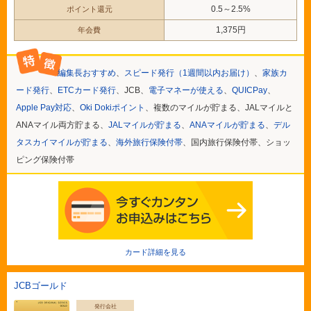
0.5～2.5%
ポイント還元
1,375円
年会費
編集長おすすめ
、
スピード発行（1週間以内お届け）
、
家族カ
ード発行
、
ETCカード発行
、JCB、
電子マネーが使える
、
QUICPay
、
Apple Pay対応
、
Oki Dokiポイント
、複数のマイルが貯まる、JALマイルと
ANAマイル両方貯まる、
JALマイルが貯まる
、
ANAマイルが貯まる
、
デル
タスカイマイルが貯まる
、
海外旅行保険付帯
、国内旅行保険付帯、ショッ
ピング保険付帯
カード詳細を見る
JCBゴールド
発行会社