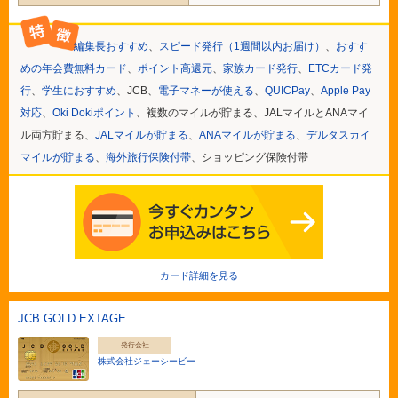
編集長おすすめ
、
スピード発行（1週間以内お届け）
、
おすす
めの年会費無料カード
、
ポイント高還元
、
家族カード発行
、
ETCカード発
行
、
学生におすすめ
、JCB、
電子マネーが使える
、
QUICPay
、
Apple Pay
対応
、
Oki Dokiポイント
、複数のマイルが貯まる、JALマイルとANAマイ
ル両方貯まる、
JALマイルが貯まる
、
ANAマイルが貯まる
、
デルタスカイ
マイルが貯まる
、
海外旅行保険付帯
、ショッピング保険付帯
カード詳細を見る
JCB GOLD EXTAGE
発行会社
株式会社ジェーシービー