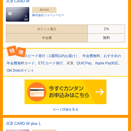
JCB CARD W
発行会社
株式会社ジェーシービー
1%
ポイント還元
無料
年会費
スピード発行（1週間以内お届け）
、
年会費無料
、
おすすめの
年会費無料カード
、
ETCカード発行
、JCB、
QUICPay
、
Apple Pay対応
、
Oki Dokiポイント
カード詳細を見る
JCB CARD W plus L