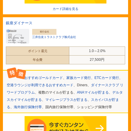
カード詳細を見る
銀座ダイナース
発行会社
三井住友トラストクラブ株式会社
1.0～2.0%
ポイント還元
27,500円
年会費
おすすめゴールドカード
、
家族カード発行
、
ETCカード発行
、
空港ラウンジが利用できるおすすめカード
、Diners、
ダイナースクラブ リ
ワードプログラム
、複数のマイルが貯まる、
ANAマイルが貯まる
、
デルタ
スカイマイルが貯まる
、
マイレージプラスが貯まる
、
スカイパスが貯ま
る
、
海外旅行保険付帯
、国内旅行保険付帯、ショッピング保険付帯