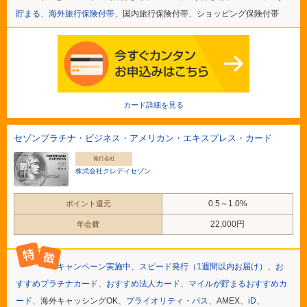
貯まる
、
海外旅行保険付帯
、国内旅行保険付帯、ショッピング保険付帯
カード詳細を見る
セゾンプラチナ・ビジネス・アメリカン・エキスプレス・カード
発行会社
株式会社クレディセゾン
0.5～1.0%
ポイント還元
22,000円
年会費
キャンペーン実施中
、
スピード発行（1週間以内お届け）
、
お
すすめプラチナカード
、
おすすめ法人カード
、
マイルが貯まるおすすめカ
ード
、海外キャッシングOK、
プライオリティ・パス
、AMEX、
iD
、