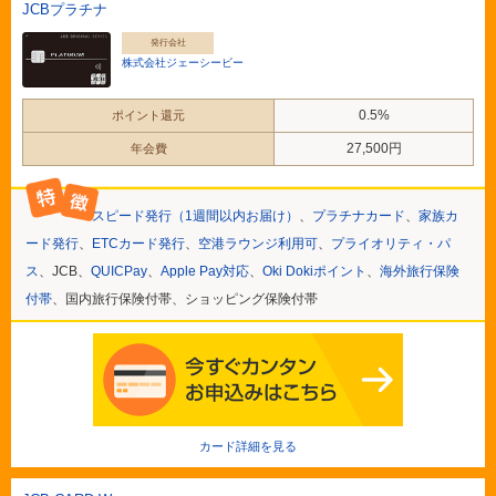
JCBプラチナ
発行会社
株式会社ジェーシービー
0.5%
ポイント還元
27,500円
年会費
スピード発行（1週間以内お届け）
、
プラチナカード
、
家族カ
ード発行
、
ETCカード発行
、
空港ラウンジ利用可
、
プライオリティ・パ
ス
、JCB、
QUICPay
、
Apple Pay対応
、
Oki Dokiポイント
、
海外旅行保険
付帯
、国内旅行保険付帯、ショッピング保険付帯
カード詳細を見る