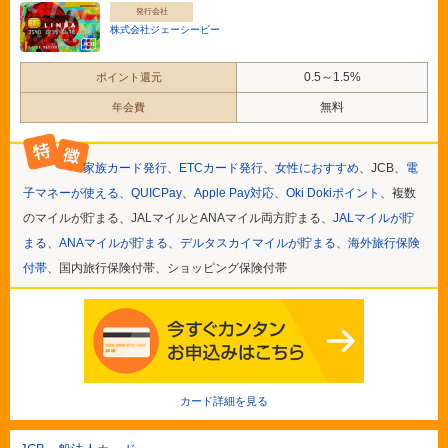
発行会社
株式会社ジェーシービー
0.5～1.5%
ポイント還元
無料
年会費
家族カード発行
、
ETCカード発行
、
女性におすすめ
、JCB、
電
子マネーが使える
、
QUICPay
、
Apple Pay対応
、
Oki Dokiポイント
、複数
のマイルが貯まる、JALマイルとANAマイル両方貯まる、
JALマイルが貯
まる
、
ANAマイルが貯まる
、
デルタスカイマイルが貯まる
、
海外旅行保険
付帯
、国内旅行保険付帯、ショッピング保険付帯
カード詳細を見る