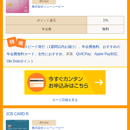
発行会社
株式会社ジェーシービー
1%
ポイント還元
無料
年会費
スピード発行（1週間以内お届け）
、
年会費無料
、
おすすめの
年会費無料カード
、
女性におすすめ
、JCB、
QUICPay
、
Apple Pay対応
、
Oki Dokiポイント
カード詳細を見る
JCB CARD R
発行会社
株式会社ジェーシービー