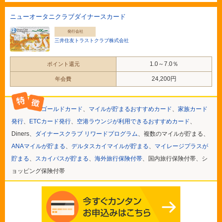
ニューオータニクラブダイナースカード
発行会社
三井住友トラストクラブ株式会社
1.0～7.0％
ポイント還元
24,200円
年会費
ゴールドカード
、
マイルが貯まるおすすめカード
、
家族カード
発行
、
ETCカード発行
、
空港ラウンジが利用できるおすすめカード
、
Diners、
ダイナースクラブ リワードプログラム
、複数のマイルが貯まる、
ANAマイルが貯まる
、
デルタスカイマイルが貯まる
、
マイレージプラスが
貯まる
、
スカイパスが貯まる
、
海外旅行保険付帯
、国内旅行保険付帯、シ
ョッピング保険付帯