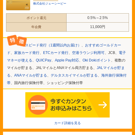
株式会社ジェーシービー
0.5%～2.5%
ポイント還元
11,000円
年会費
スピード発行（1週間以内お届け）
、
おすすめゴールドカー
ド
、
家族カード発行
、
ETCカード発行
、
空港ラウンジ利用可
、JCB、
電子
マネーが使える
、
QUICPay
、
Apple Pay対応
、
Oki Dokiポイント
、複数の
マイルが貯まる、JALマイルとANAマイル両方貯まる、
JALマイルが貯ま
る
、
ANAマイルが貯まる
、
デルタスカイマイルが貯まる
、
海外旅行保険付
帯
、国内旅行保険付帯、ショッピング保険付帯
カード詳細を見る