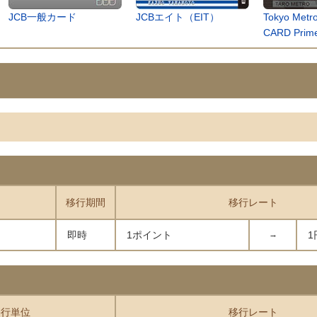
JCB一般カード
JCBエイト（EIT）
Tokyo Metr
CARD Prim
移行期間
移行レート
即時
1ポイント
→
1
移行単位
移行レート