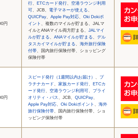
行
、
ETCカード発行
、
空港ラウンジ利用
可
、JCB、
電子マネーが使える
、
QUICPay
、
Apple Pay対応
、
Oki Dokiポ
000円
イント
、複数のマイルが貯まる、JALマ
イルとANAマイル両方貯まる、
JALマイ
ルが貯まる
、
ANAマイルが貯まる
、
デル
タスカイマイルが貯まる
、
海外旅行保険
付帯
、国内旅行保険付帯、ショッピング
保険付帯
スピード発行（1週間以内お届け）
、
プ
ラチナカード
、
家族カード発行
、
ETCカ
ード発行
、
空港ラウンジ利用可
、
プライ
500円
オリティ・パス
、JCB、
QUICPay
、
Apple Pay対応
、
Oki Dokiポイント
、
海外
旅行保険付帯
、国内旅行保険付帯、ショ
ッピング保険付帯