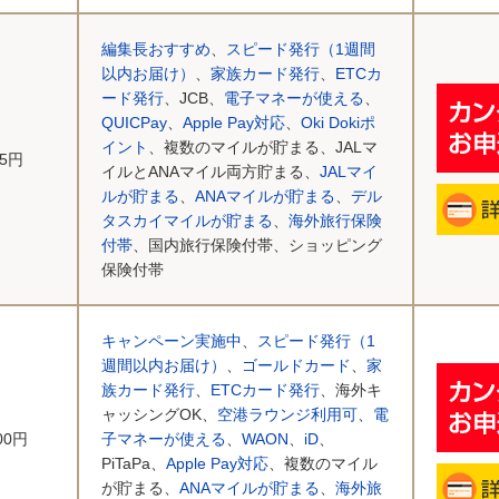
編集長おすすめ
、
スピード発行（1週間
以内お届け）
、
家族カード発行
、
ETCカ
ード発行
、JCB、
電子マネーが使える
、
QUICPay
、
Apple Pay対応
、
Oki Dokiポ
イント
、複数のマイルが貯まる、JALマ
75円
イルとANAマイル両方貯まる、
JALマイ
ルが貯まる
、
ANAマイルが貯まる
、
デル
タスカイマイルが貯まる
、
海外旅行保険
付帯
、国内旅行保険付帯、ショッピング
保険付帯
キャンペーン実施中
、
スピード発行（1
週間以内お届け）
、
ゴールドカード
、
家
族カード発行
、
ETCカード発行
、海外キ
ャッシングOK、
空港ラウンジ利用可
、
電
000円
子マネーが使える
、
WAON
、
iD
、
PiTaPa、
Apple Pay対応
、複数のマイル
が貯まる、
ANAマイルが貯まる
、
海外旅