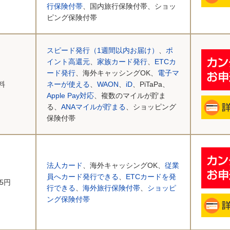
行保険付帯
、国内旅行保険付帯、ショッ
ピング保険付帯
スピード発行（1週間以内お届け）
、
ポ
イント高還元
、
家族カード発行
、
ETCカ
ード発行
、海外キャッシングOK、
電子マ
料
ネーが使える
、
WAON
、
iD
、PiTaPa、
Apple Pay対応
、複数のマイルが貯ま
る、
ANAマイルが貯まる
、ショッピング
保険付帯
法人カード
、海外キャッシングOK、
従業
員へカード発行できる
、
ETCカードを発
75円
行できる
、
海外旅行保険付帯
、
ショッピ
ング保険付帯