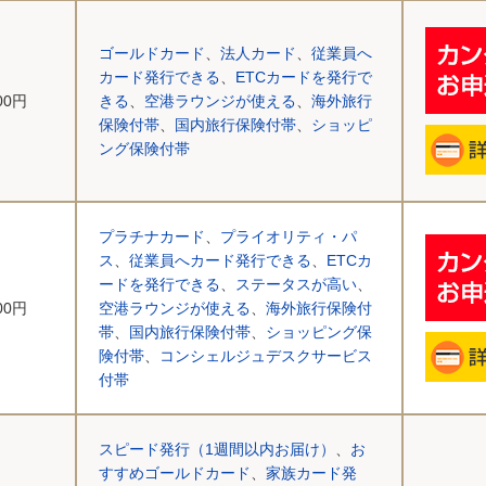
ゴールドカード
、
法人カード
、
従業員へ
カード発行できる
、
ETCカードを発行で
000円
きる
、
空港ラウンジが使える
、
海外旅行
保険付帯
、
国内旅行保険付帯
、
ショッピ
ング保険付帯
プラチナカード
、
プライオリティ・パ
ス
、
従業員へカード発行できる
、
ETCカ
ードを発行できる
、
ステータスが高い
、
000円
空港ラウンジが使える
、
海外旅行保険付
帯
、
国内旅行保険付帯
、
ショッピング保
険付帯
、
コンシェルジュデスクサービス
付帯
スピード発行（1週間以内お届け）
、
お
すすめゴールドカード
、
家族カード発