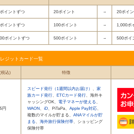
0ポイントずつ
20ポイント
→
20ポイ
1ポイントずつ
100ポイント
→
1,000
500ポイントずつ
500ポイント
→
500ポイ
クレジットカード一覧
(税込)
特徴
スピード発行（1週間以内お届け）
、
家
族カード発行
、
ETCカード発行
、海外キ
ャッシングOK、
電子マネーが使える
、
75円
WAON
、
iD
、PiTaPa、
Apple Pay対応
、
複数のマイルが貯まる、
ANAマイルが貯
まる
、
海外旅行保険付帯
、ショッピング
保険付帯