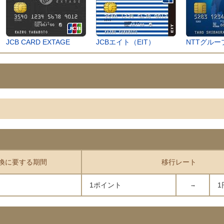
JCB CARD EXTAGE
JCBエイト（EIT）
NTTグルー
換に要する期間
移行レート
1ポイント
→
1