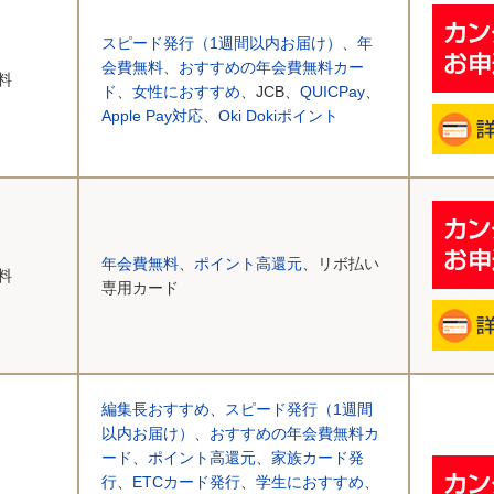
スピード発行（1週間以内お届け）
、
年
会費無料
、
おすすめの年会費無料カー
料
ド
、
女性におすすめ
、JCB、
QUICPay
、
Apple Pay対応
、
Oki Dokiポイント
年会費無料
、
ポイント高還元
、リボ払い
料
専用カード
編集長おすすめ
、
スピード発行（1週間
以内お届け）
、
おすすめの年会費無料カ
ード
、
ポイント高還元
、
家族カード発
行
、
ETCカード発行
、
学生におすすめ
、