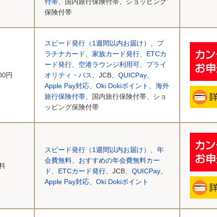
付帯
、国内旅行保険付帯、ショッピング
保険付帯
スピード発行（1週間以内お届け）
、
プ
ラチナカード
、
家族カード発行
、
ETCカ
ード発行
、
空港ラウンジ利用可
、
プライ
500円
オリティ・パス
、JCB、
QUICPay
、
Apple Pay対応
、
Oki Dokiポイント
、
海外
旅行保険付帯
、国内旅行保険付帯、ショ
ッピング保険付帯
スピード発行（1週間以内お届け）
、
年
会費無料
、
おすすめの年会費無料カー
料
ド
、
ETCカード発行
、JCB、
QUICPay
、
Apple Pay対応
、
Oki Dokiポイント