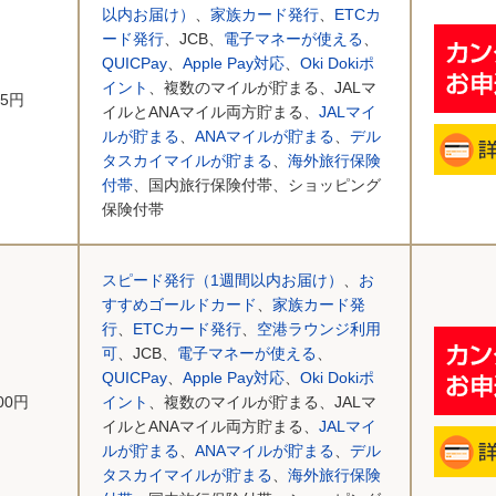
以内お届け）
、
家族カード発行
、
ETCカ
ード発行
、JCB、
電子マネーが使える
、
QUICPay
、
Apple Pay対応
、
Oki Dokiポ
イント
、複数のマイルが貯まる、JALマ
75円
イルとANAマイル両方貯まる、
JALマイ
ルが貯まる
、
ANAマイルが貯まる
、
デル
タスカイマイルが貯まる
、
海外旅行保険
付帯
、国内旅行保険付帯、ショッピング
保険付帯
スピード発行（1週間以内お届け）
、
お
すすめゴールドカード
、
家族カード発
行
、
ETCカード発行
、
空港ラウンジ利用
可
、JCB、
電子マネーが使える
、
QUICPay
、
Apple Pay対応
、
Oki Dokiポ
000円
イント
、複数のマイルが貯まる、JALマ
イルとANAマイル両方貯まる、
JALマイ
ルが貯まる
、
ANAマイルが貯まる
、
デル
タスカイマイルが貯まる
、
海外旅行保険