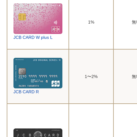
1%
無
JCB CARD W plus L
1〜2%
無
JCB CARD R