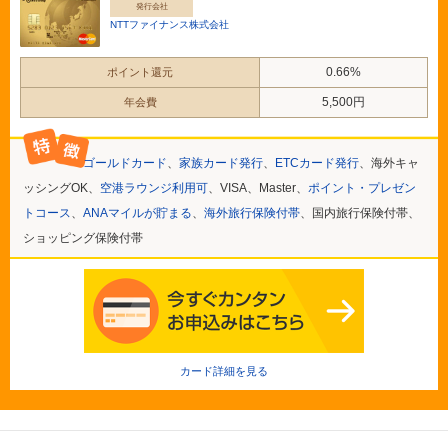
発行会社
NTTファイナンス株式会社
0.66%
ポイント還元
5,500円
年会費
ゴールドカード
、
家族カード発行
、
ETCカード発行
、海外キャ
ッシングOK、
空港ラウンジ利用可
、VISA、Master、
ポイント・プレゼン
トコース
、
ANAマイルが貯まる
、
海外旅行保険付帯
、国内旅行保険付帯、
ショッピング保険付帯
カード詳細を見る