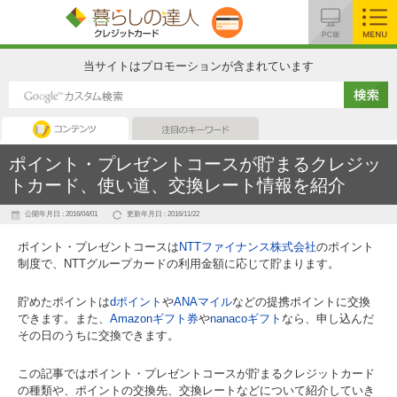
MENU
当サイトはプロモーションが含まれています
コンテンツ
注目のキーワード
ポイント・プレゼントコースが貯まるクレジッ
トカード、使い道、交換レート情報を紹介
公開年月日 : 2016/04/01
更新年月日 : 2016/11/22
ポイント・プレゼントコースは
NTTファイナンス株式会社
のポイント
制度で、NTTグループカードの利用金額に応じて貯まります。
貯めたポイントは
dポイント
や
ANAマイル
などの提携ポイントに交換
できます。また、
Amazonギフト券
や
nanacoギフト
なら、申し込んだ
その日のうちに交換できます。
この記事ではポイント・プレゼントコースが貯まるクレジットカード
の種類や、ポイントの交換先、交換レートなどについて紹介していき