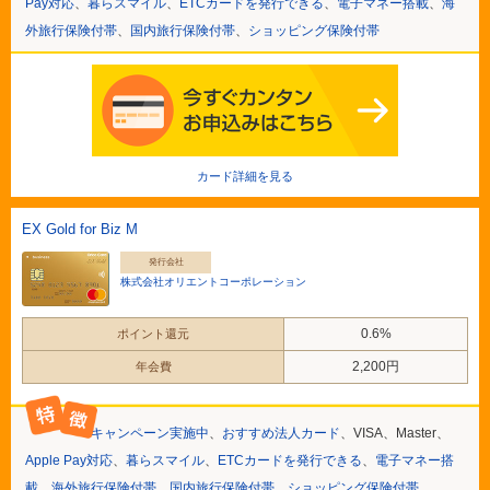
Pay対応
、
暮らスマイル
、
ETCカードを発行できる
、
電子マネー搭載
、
海
外旅行保険付帯
、
国内旅行保険付帯
、
ショッピング保険付帯
カード詳細を見る
EX Gold for Biz M
発行会社
株式会社オリエントコーポレーション
0.6%
ポイント還元
2,200円
年会費
キャンペーン実施中
、
おすすめ法人カード
、VISA、Master、
Apple Pay対応
、
暮らスマイル
、
ETCカードを発行できる
、
電子マネー搭
載
、
海外旅行保険付帯
、
国内旅行保険付帯
、
ショッピング保険付帯