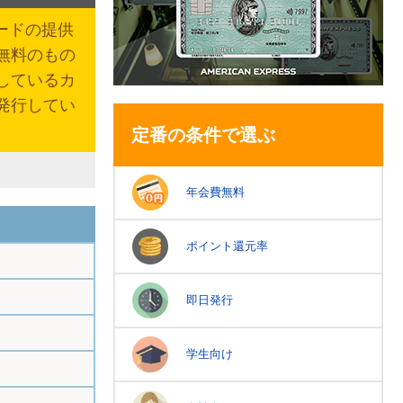
ードの提供
無料のもの
しているカ
発行してい
定番の条件で選ぶ
年会費無料
ポイント還元率
即日発行
学生向け