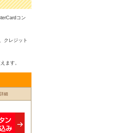
rCardコン
）で、クレジット
使えます。
詳細