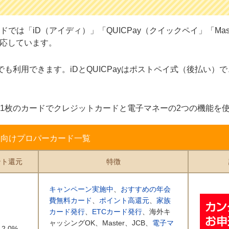
「iD（アイディ）」「QUICPay（クイックペイ」「Maste
に対応しています。
外加盟店でも利用できます。iDとQUICPayはポストペイ式（後払い
1枚のカードでクレジットカードと電子マネーの2つの機能を
人向けプロパーカード一覧
ント還元
特徴
キャンペーン実施中
、
おすすめの年会
費無料カード
、
ポイント高還元
、
家族
カード発行
、
ETCカード発行
、海外キ
ャッシングOK、Master、JCB、
電子マ
～2.0%