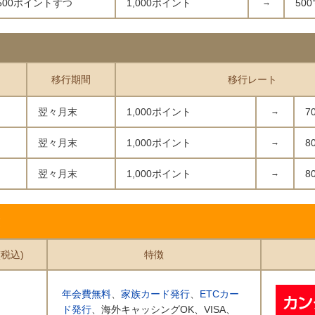
上500ポイントずつ
1,000ポイント
→
50
移行期間
移行レート
翌々月末
1,000ポイント
→
7
翌々月末
1,000ポイント
→
8
翌々月末
1,000ポイント
→
8
覧
税込)
特徴
年会費無料
、
家族カード発行
、
ETCカー
ド発行
、海外キャッシングOK、VISA、