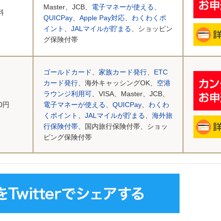
Master、JCB、
電子マネーが使える
、
料
QUICPay
、
Apple Pay対応
、
わくわくポ
イント
、
JALマイルが貯まる
、ショッピン
グ保険付帯
ゴールドカード
、
家族カード発行
、
ETC
カード発行
、海外キャッシングOK、
空港
ラウンジ利用可
、VISA、Master、JCB、
00円
電子マネーが使える
、
QUICPay
、
わくわ
くポイント
、
JALマイルが貯まる
、
海外旅
行保険付帯
、国内旅行保険付帯、ショッ
ピング保険付帯