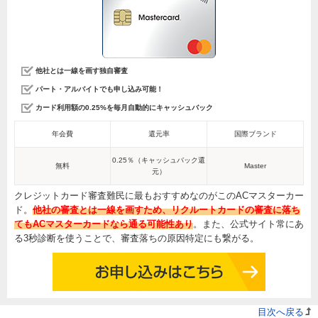
他社とは一線を画す独自審査
パート・アルバイトでも申し込み可能！
カード利用額の0.25%を毎月自動的にキャッシュバック
年会費
還元率
国際ブランド
0.25％（キャッシュバック還
無料
Master
元）
クレジットカード審査難民に最もおすすめなのがこのACマスターカー
ド。
他社の審査とは一線を画すため、リクルートカードの審査に落ち
てもACマスターカードなら通る可能性あり
。また、公式サイト常にあ
る3秒診断を使うことで、審査落ちの原因特定にも繋がる。
目次へ戻る