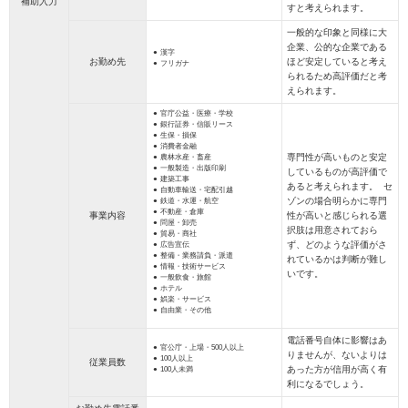
補助入力
すと考えられます。
一般的な印象と同様に大
企業、公的な企業である
漢字
お勤め先
ほど安定していると考え
フリガナ
られるため高評価だと考
えられます。
官庁公益・医療・学校
銀行証券・信販リース
生保・損保
消費者金融
専門性が高いものと安定
農林水産・畜産
一般製造・出版印刷
しているものが高評価で
建築工事
あると考えられます。 セ
自動車輸送・宅配引越
ゾンの場合明らかに専門
鉄道・水運・航空
不動産・倉庫
事業内容
性が高いと感じられる選
問屋・卸売
択肢は用意されておら
貿易・商社
ず、どのような評価がさ
広告宣伝
整備・業務請負・派遣
れているかは判断が難し
情報・技術サービス
いです。
一般飲食・旅館
ホテル
娯楽・サービス
自由業・その他
電話番号自体に影響はあ
官公庁・上場・500人以上
りませんが、ないよりは
100人以上
従業員数
あった方が信用が高く有
100人未満
利になるでしょう。