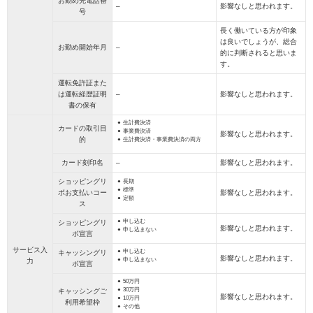
お勤め先電話番
–
影響なしと思われます。
号
長く働いている方が印象
は良いでしょうが、総合
お勤め開始年月
–
的に判断されると思いま
す。
運転免許証また
は運転経歴証明
–
影響なしと思われます。
書の保有
生計費決済
カードの取引目
事業費決済
影響なしと思われます。
的
生計費決済・事業費決済の両方
カード刻印名
–
影響なしと思われます。
ショッピングリ
長期
標準
ボお支払いコー
影響なしと思われます。
定額
ス
申し込む
ショッピングリ
影響なしと思われます。
申し込まない
ボ宣言
サービス入
申し込む
キャッシングリ
影響なしと思われます。
申し込まない
力
ボ宣言
50万円
30万円
キャッシングご
影響なしと思われます。
10万円
利用希望枠
その他