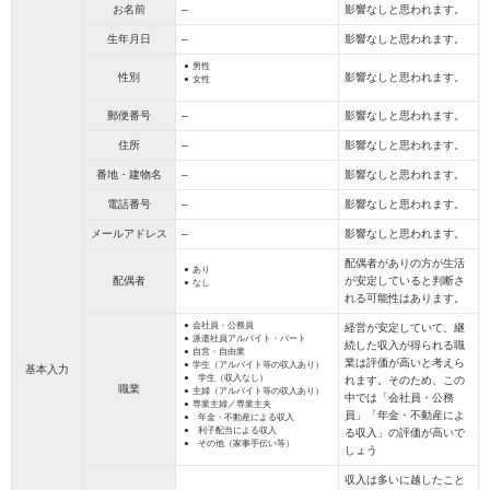
お名前
–
影響なしと思われます。
生年月日
–
影響なしと思われます。
男性
性別
影響なしと思われます。
女性
郵便番号
–
影響なしと思われます。
住所
–
影響なしと思われます。
番地・建物名
–
影響なしと思われます。
電話番号
–
影響なしと思われます。
メールアドレス
–
影響なしと思われます。
配偶者がありの方が生活
あり
配偶者
が安定していると判断さ
なし
れる可能性はあります。
会社員・公務員
経営が安定していて、継
派遣社員アルバイト・パート
続した収入が得られる職
自営・自由業
業は評価が高いと考えら
学生（アルバイト等の収入あり）
基本入力
学生（収入なし）
れます。そのため、この
職業
主婦（アルバイト等の収入あり）
中では「会社員・公務
専業主婦／専業主夫
員」「年金・不動産によ
年金・不動産による収入
利子配当による収入
る収入」の評価が高いで
その他（家事手伝い等）
しょう
収入は多いに越したこと