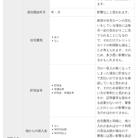
ます。
居住開始年月
年・月
影響なしと思われます。
家賃や住宅ローンの支払
いをしている場合には毎
月一定の支出がそこに充
てられることになるの
あり
住宅費用
で、それだけクレジット
なし
カードの利用額も減るこ
とが考えられます。その
ため、多少悪い影響があ
るかもしれません。
万が一収入が無くなって
しまった場合に貯金など
で支払いができるかを確
認していると思われま
貯預金
す。そのため金額が大き
有価証券
貯預金等
い方が有利だと思われま
貯預金・有価証券
すが、証明書等を提出す
る必要がないので、審査
にどのくらいの影響があ
るのかはわかりません。
住宅費用と同様に、借り
入れがあればカード利用
なし
50万円未満
他からの借入金
の見込み額が減るので、
50万円以上
審査には悪い影響を及ぼ