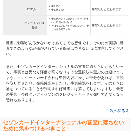
申し込む
ETCカード
影響なしと思われます。
申し込まない
申し込み完了に続けて、カードの支
払い口座も登録する
オンライン口座
影響なしと思われます。
今は支払い口座を登録しないで、申
登録
し込みを完了する
審査に影響があるかないかはあくまでも想像です。そのため実際に審
査でこのような評価がされている保証はできない点に注意してくださ
い。
また、セゾンカードインターナショナルの審査に通りたいからといっ
て、事実とは異なり評価が高くなりそうな選択肢を選ぶのは避けまし
ょう。クレジットカード会社は申告内容に怪しい部分があれば、書類
を取り寄せたり、在籍確認をしたり、事実確認をします。そのときに
嘘をついていることが判明すれば審査には落ちてしまいますし、最悪
の場合、今後クレディセゾンのクレジットカードが発行できなくなる
恐れもあります。
目次へ戻る
セゾンカードインターナショナルの審査に落ちない
ために気をつけるべきこと