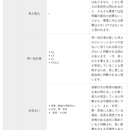
はありません。しかし収
入の安定性も問われるの
と、そもそも審査では証
本人収入
–
明書の提出が必要ないこ
とから、審査に与える影
響は小さいのではないか
と思われます。
同一生計者が多いと本人
がクレジットカードの支
払いに充てられる収入が
少ないと判断される恐れ
0人
1人
があります。一方、多く
同一生計者
2人
の人を養えることは収入
3人以上
が安定していることも意
味するため、良し悪しは
総合的に判断されると思
います。
持家の方が取得や維持に
お金が掛かることが多く
収入が安定していると判
断される可能性が高いで
しょう。また、社宅・
持家（家族の持家含む）
社宅・寮・官舎
お住まい
寮・官舎に入居している
賃貸・その他
場合、住居を用意できる
余裕がある会社に勤めて
いると判断され、良い影
響を与える可能性もあり