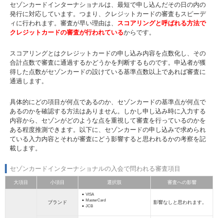
セゾンカードインターナショナルは、最短で申し込んだその日の内の
発行に対応しています。つまり、クレジットカードの審査もスピーデ
ィに行われます。審査が早い理由は、
スコアリングと呼ばれる方法で
クレジットカードの審査が行われている
からです。
スコアリングとはクレジットカードの申し込み内容を点数化し、その
合計点数で審査に通過するかどうかを判断するものです。申込者が獲
得した点数がセゾンカードの設けている基準点数以上であれば審査に
通過します。
具体的にどの項目が何点であるのか、セゾンカードの基準点が何点で
あるのかを確認する方法はありません。しかし申し込み時に入力する
内容から、セゾンがどのような点を重視して審査を行っているのかを
ある程度推測できます。以下に、セゾンカードの申し込みで求められ
ている入力内容とそれが審査にどう影響すると思われるかの考察を記
載します。
セゾンカードインターナショナルの入会で問われる審査項目
大項目
小項目
選択肢
審査への影響
VISA
MasterCard
ブランド
影響なしと思われます。
JCB