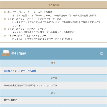
その他特典
会計ソフト「freee（フリー）」が2ヶ月分無料
オンライン会計ソフト「Freee（フリー）」の初年度有料プランを2ヶ月間無料で利用可。
ダイナースクラブ プライベートアドバイザーサービス
ビジネスでのトラブルなどを各分野のアドバイザーが参謀役や顧問として無料でアドバイスし
てくれる。
ダイナースクラブ ビジネス・ラウンジ
ダイヤモンド経営者クラブが運営している銀座サロンを利用可能。
ダイナースクラブ ビジネス・オファー
ビジネスシーンで役立つさまざまな優待サービスを受けられる。
商号
三井住友トラストクラブ株式会社
所在地
東京都中央区晴海一丁目8番10号 トリトンスクエアX棟
設立
1977年4月1日