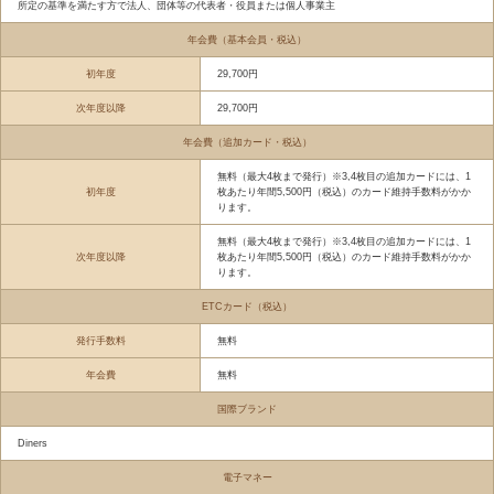
所定の基準を満たす方で法人、団体等の代表者・役員または個人事業主
年会費（基本会員・税込）
初年度
29,700円
次年度以降
29,700円
年会費（追加カード・税込）
無料（最大4枚まで発行）※3,4枚目の追加カードには、1
初年度
枚あたり年間5,500円（税込）のカード維持手数料がかか
ります。
無料（最大4枚まで発行）※3,4枚目の追加カードには、1
次年度以降
枚あたり年間5,500円（税込）のカード維持手数料がかか
ります。
ETCカード（税込）
発行手数料
無料
年会費
無料
国際ブランド
Diners
電子マネー