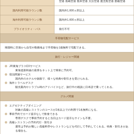
空港 長崎空港 熊本空港 大分空港 鹿児島空港 那覇空港
国内利用可能ラウンジ数
国内外1,600ヵ所以上
海外利用可能ラウンジ数
国内外1,600ヵ所以上
プライオリティ・パス
発行不可
手荷物宅配サービス
帰国時に空港から自宅や勤務地まで手荷物を1個無料で宅配できる。
旅行・レジャー関連
JR東海プラスEXサービス
東海道新幹線の座席をネット上で簡単に予約可。
宿泊関連サービス
国内外のホテルや旅館で、様々な特典や割引きを受けられる。
海外トラベルデスク
観光案内やトラブル時のアドバイスなど、旅行中の相談に日本語で乗ってくれる。
グルメ関連
エグゼクティブダイニング
対象の高級レストランのコースが2名以上での利用で1名無料になる。
事前予約でカード提示なしで飲食できる
専用デスクで事前予約すると当日はカード提示もサインも不要。
高級レストランの予約代行・割引き
通常は予約が難しい高級料亭やレストランなどを代行して予約してくれる。特典・割引きがあ
る場合も。