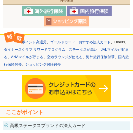
付帯保険
ポイント高還元
、
ゴールドカード
、
おすすめ法人カード
、Diners、
ダイナースクラブ リワードプログラム
、
ステータスが高い
、
JALマイルが貯ま
る
、
ANAマイルが貯まる
、
空港ラウンジが使える
、
海外旅行保険付帯
、
国内旅
行保険付帯
、
ショッピング保険付帯
ここがポイント
高級ステータスブランドの法人カード