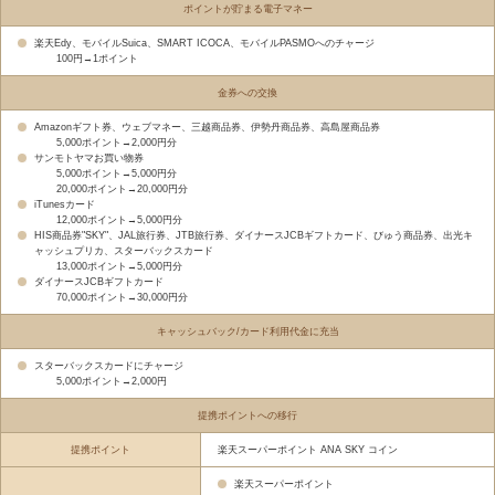
ポイントが貯まる電子マネー
楽天Edy、モバイルSuica、SMART ICOCA、モバイルPASMOへのチャージ
100円→1ポイント
金券への交換
Amazonギフト券、ウェブマネー、三越商品券、伊勢丹商品券、高島屋商品券
5,000ポイント→2,000円分
サンモトヤマお買い物券
5,000ポイント→5,000円分
20,000ポイント→20,000円分
iTunesカード
12,000ポイント→5,000円分
HIS商品券"SKY"、JAL旅行券、JTB旅行券、ダイナースJCBギフトカード、びゅう商品券、出光キ
ャッシュプリカ、スターバックスカード
13,000ポイント→5,000円分
ダイナースJCBギフトカード
70,000ポイント→30,000円分
キャッシュバック/カード利用代金に充当
スターバックスカードにチャージ
5,000ポイント→2,000円
提携ポイントへの移行
提携ポイント
楽天スーパーポイント ANA SKY コイン
楽天スーパーポイント