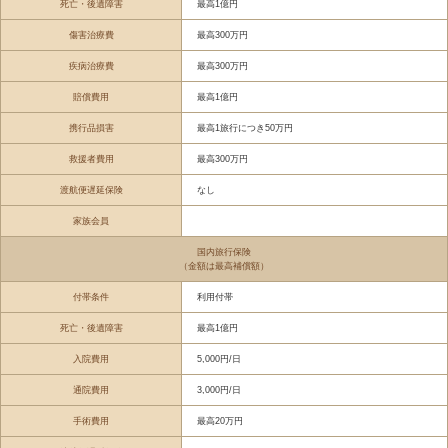
死亡・後遺障害
最高1億円
傷害治療費
最高300万円
疾病治療費
最高300万円
賠償費用
最高1億円
携行品損害
最高1旅行につき50万円
救援者費用
最高300万円
渡航便遅延保険
なし
家族会員
国内旅行保険
（金額は最高補償額）
付帯条件
利用付帯
死亡・後遺障害
最高1億円
入院費用
5,000円/日
通院費用
3,000円/日
手術費用
最高20万円