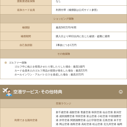
渡航便遅延保険
なし
追加カード会員
利用付帯（補償額は公式サイト参照）
ショッピング保険
補償額
最高500万円/年間
補償期間
購入日より90日以内に生じた破損・盗難に適用
自己負担額
1事故につき1万円
その他保険
ゴルファー保険
ゴルフ中に他人を怪我させたり壊したりした場合：最高1億円
カード会員本人のゴルフ用品が損害が発生した場合：最高5万円
ホールインワン・アルバトロスを達成した場合：最高10万円
空港ラウンジ
新千歳空港 函館空港 青森空港 秋田空港 仙台空港 新潟空
港 成田国際空港 羽田空港 富山空港 小松空港 中部国際空
利用できる国内空港
港 伊丹空港 関西国際空港 山口宇部空港 広島空港 米子空
港 岡山空港 徳島空港 高松空港 松山空港 北九州空港 福岡