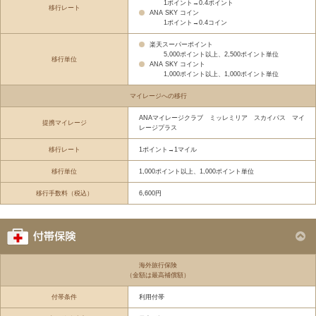
1ポイント→0.4ポイント
移行レート
ANA SKY コイン
1ポイント→0.4コイン
楽天スーパーポイント
5,000ポイント以上、2,500ポイント単位
移行単位
ANA SKY コイント
1,000ポイント以上、1,000ポイント単位
マイレージへの移行
ANAマイレージクラブ ミッレミリア スカイパス マイ
提携マイレージ
レージプラス
移行レート
1ポイント→1マイル
移行単位
1,000ポイント以上、1,000ポイント単位
移行手数料（税込）
6,600円
海外旅行保険
（金額は最高補償額）
付帯条件
利用付帯