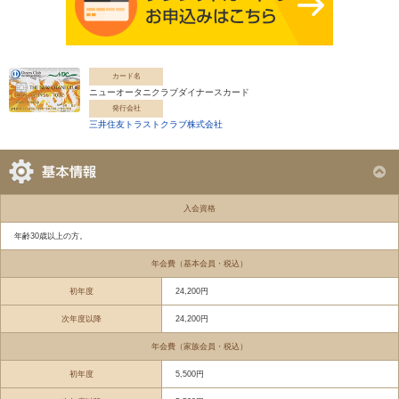
カード名
ニューオータニクラブダイナースカード
発行会社
三井住友トラストクラブ株式会社
入会資格
年齢30歳以上の方。
年会費（基本会員・税込）
初年度
24,200円
次年度以降
24,200円
年会費（家族会員・税込）
初年度
5,500円