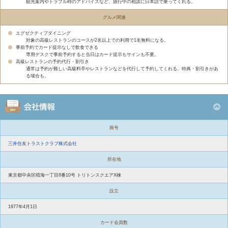
観光案内やトラブル時のアドバイスなど、旅行中の相談に日本語で乗ってくれる。
グルメ関連
エグゼクティブダイニング
対象の高級レストランのコースが2名以上での利用で1名無料になる。
事前予約でカード提示なしで飲食できる
専用デスクで事前予約すると当日はカード提示もサインも不要。
高級レストランの予約代行・割引き
通常は予約が難しい高級料亭やレストランなどを代行して予約してくれる。特典・割引きがあ
る場合も。
商号
三井住友トラストクラブ株式会社
所在地
東京都中央区晴海一丁目8番10号 トリトンスクエアX棟
設立
1977年4月1日
カード会員数