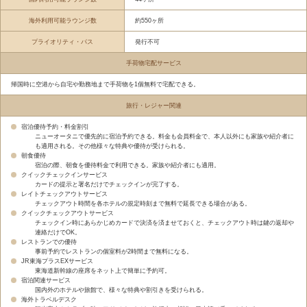
海外利用可能ラウンジ数
約550ヶ所
プライオリティ・パス
発行不可
手荷物宅配サービス
帰国時に空港から自宅や勤務地まで手荷物を1個無料で宅配できる。
旅行・レジャー関連
宿泊優待予約・料金割引
ニューオータニで優先的に宿泊予約できる。料金も会員料金で、本人以外にも家族や紹介者に
も適用される。その他様々な特典や優待が受けられる。
朝食優待
宿泊の際、朝食を優待料金で利用できる。家族や紹介者にも適用。
クイックチェックインサービス
カードの提示と署名だけでチェックインが完了する。
レイトチェックアウトサービス
チェックアウト時間を各ホテルの規定時刻まで無料で延長できる場合がある。
クイックチェックアウトサービス
チェックイン時にあらかじめカードで決済を済ませておくと、チェックアウト時は鍵の返却や
連絡だけでOK。
レストランでの優待
事前予約でレストランの個室料が2時間まで無料になる。
JR東海プラスEXサービス
東海道新幹線の座席をネット上で簡単に予約可。
宿泊関連サービス
国内外のホテルや旅館で、様々な特典や割引きを受けられる。
海外トラベルデスク