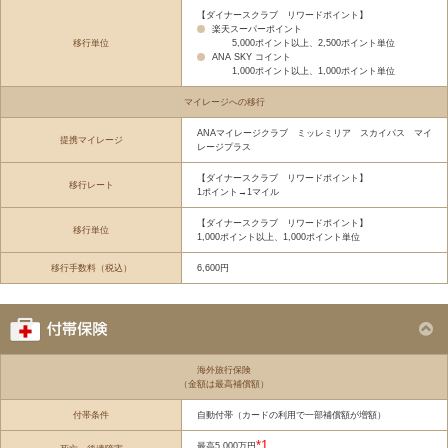
【ダイナースクラブ リワードポイント】
楽天スーパーポイント
移行単位
5,000ポイント以上、2,500ポイント単位
ANA SKY コイント
1,000ポイント以上、1,000ポイント単位
マイレージへの移行
ANAマイレージクラブ ミッレミリア スカイパス マイ
提携マイレージ
レージプラス
【ダイナースクラブ リワードポイント】
移行レート
1ポイント→1マイル
【ダイナースクラブ リワードポイント】
移行単位
1,000ポイント以上、1,000ポイント単位
移行手数料（税込）
6,600円
海外旅行保険
（金額は最高補償額）
付帯条件
自動付帯（カードの利用で一部補償額が増額）
*1
最高5,000万円