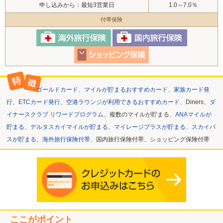
申し込みから：最短3営業日
1.0～7.0％
付帯保険
ゴールドカード
、
マイルが貯まるおすすめカード
、
家族カード発
行
、
ETCカード発行
、
空港ラウンジが利用できるおすすめカード
、Diners、
ダ
イナースクラブ リワードプログラム
、複数のマイルが貯まる、
ANAマイルが
貯まる
、
デルタスカイマイルが貯まる
、
マイレージプラスが貯まる
、
スカイパ
スが貯まる
、
海外旅行保険付帯
、国内旅行保険付帯、ショッピング保険付帯
ここがポイント