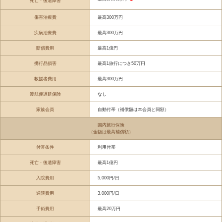
死亡・後遺障害
傷害治療費
最高300万円
疾病治療費
最高300万円
賠償費用
最高1億円
携行品損害
最高1旅行につき50万円
救援者費用
最高300万円
渡航便遅延保険
なし
家族会員
自動付帯（補償額は本会員と同額）
国内旅行保険
（金額は最高補償額）
付帯条件
利用付帯
死亡・後遺障害
最高1億円
入院費用
5,000円/日
通院費用
3,000円/日
手術費用
最高20万円