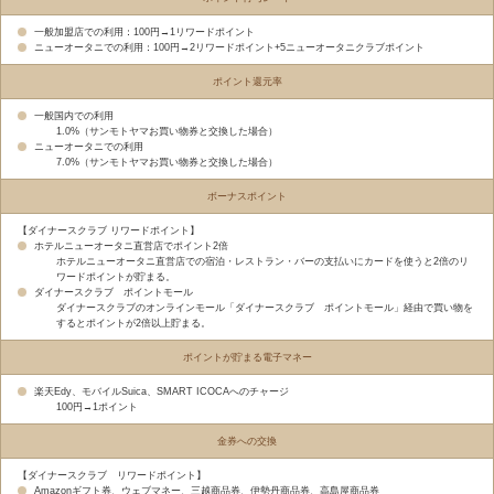
一般加盟店での利用：100円→1リワードポイント
ニューオータニでの利用：100円→2リワードポイント+5ニューオータニクラブポイント
ポイント還元率
一般国内での利用
1.0%（サンモトヤマお買い物券と交換した場合）
ニューオータニでの利用
7.0%（サンモトヤマお買い物券と交換した場合）
ボーナスポイント
【ダイナースクラブ リワードポイント】
ホテルニューオータニ直営店でポイント2倍
ホテルニューオータニ直営店での宿泊・レストラン・バーの支払いにカードを使うと2倍のリ
ワードポイントが貯まる。
ダイナースクラブ ポイントモール
ダイナースクラブのオンラインモール「ダイナースクラブ ポイントモール」経由で買い物を
するとポイントが2倍以上貯まる。
ポイントが貯まる電子マネー
楽天Edy、モバイルSuica、SMART ICOCAへのチャージ
100円→1ポイント
金券への交換
【ダイナースクラブ リワードポイント】
Amazonギフト券、ウェブマネー、三越商品券、伊勢丹商品券、高島屋商品券