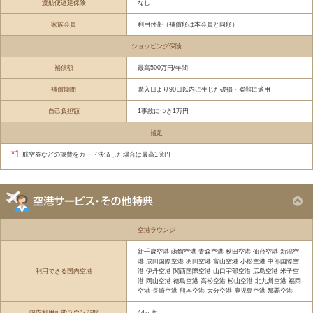
渡航便遅延保険
なし
家族会員
利用付帯（補償額は本会員と同額）
ショッピング保険
補償額
最高500万円/年間
補償期間
購入日より90日以内に生じた破損・盗難に適用
自己負担額
1事故につき1万円
補足
*1.
航空券などの旅費をカード決済した場合は最高1億円
空港ラウンジ
新千歳空港 函館空港 青森空港 秋田空港 仙台空港 新潟空
港 成田国際空港 羽田空港 富山空港 小松空港 中部国際空
利用できる国内空港
港 伊丹空港 関西国際空港 山口宇部空港 広島空港 米子空
港 岡山空港 徳島空港 高松空港 松山空港 北九州空港 福岡
空港 長崎空港 熊本空港 大分空港 鹿児島空港 那覇空港
国内利用可能ラウンジ数
44ヶ所