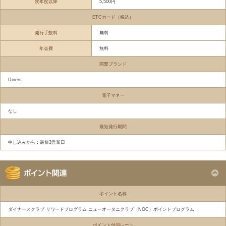
次年度以降
5,500円
ETCカード（税込）
発行手数料
無料
年会費
無料
国際ブランド
Diners
電子マネー
なし
最短発行期間
申し込みから：最短3営業日
ポイント名称
ダイナースクラブ リワードプログラム ニューオータニクラブ（NOC）ポイントプログラム
ポイント付与レート