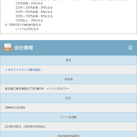
1万円未満：1円/L引き
1万円～2万円未満：2円/L引き
2万円～5万円未満：4円/L引き
5万円～7万円未満：5円/L引き
7万円以上：7円/L引き
ENEOSでの軽油代割引き
いつでも1円/L引き
商号
トヨタファイナンス株式会社
所在地
東京都江東区東陽六丁目3番2号 イースト21タワー
設立
1988年11月28日
カード会員数
12,000,000人（2014年10月時点）
貸金業者登録番号