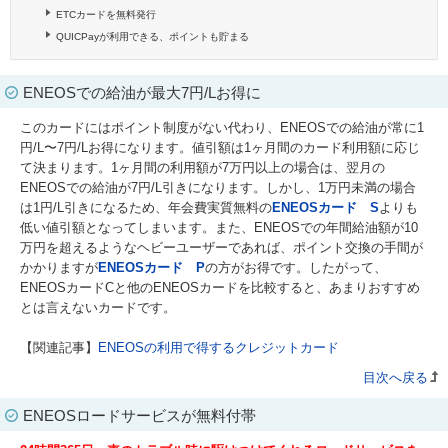
ETCカードを無料発行
QUICPayが利用できる、ポイントも貯まる
ENEOSでの給油が最大7円/Lお得に
このカードにはポイント制度がない代わり、ENEOSでの給油が常に1
円/L〜7円/Lお得になります。値引額は1ヶ月間のカード利用額に応じ
て決まります。1ヶ月間の利用額が7万円以上の場合は、翌月の
ENEOSでの給油が7円/L引きになります。しかし、1万円未満の場合
は1円/L引きになるため、年会費実質無料の
ENEOSカード S
よりも
低い値引額となってしまいます。また、ENEOSでの年間給油額が10
万円を超えるようなヘビーユーザーであれば、ポイント交換の手間が
かかりますが
ENEOSカード P
の方がお得です。したがって、
ENEOSカードCと他のENEOSカードを比較すると、あまりおすすめ
とは言えないカードです。
【関連記事】
ENEOSの利用で得するクレジットカード
目次へ戻る
ENEOSロードサービスが無料付帯