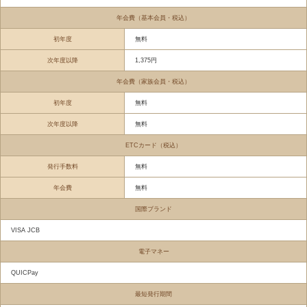
年会費（基本会員・税込）
初年度
無料
次年度以降
1,375円
年会費（家族会員・税込）
初年度
無料
次年度以降
無料
ETCカード（税込）
発行手数料
無料
年会費
無料
国際ブランド
VISA JCB
電子マネー
QUICPay
最短発行期間