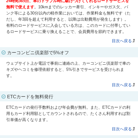
24時間365日、車のトラブル時に駆けつけてくれるロードサービスを
無料で使えます
。10kmまでのレッカー牽引、インキーやガス欠、パ
ンク等による30分以内の軽作業においては、作業料金も無料です（た
だし、年3回を超えて利用すると、以降は出動費用が発生します）。
有料のロードサービスに入会している方は、このカードに付帯してい
るロードサービスに乗り換えることで、会員費用を節約できます。
目次へ戻る
カーコンビニ倶楽部で5%オフ
ウェブサイト上か電話で事前に連絡の上、カーコンビニ倶楽部で車の
キズやヘコミを修理依頼すると、5%引きでサービスを受けられま
す。
目次へ戻る
ETCカードを無料発行
ETCカードの発行手数料および年会費が無料。また、ETCカードの利
用もカード利用額としてカウントされるので、たくさん利用すれば割
引単価が高くなります。
目次へ戻る