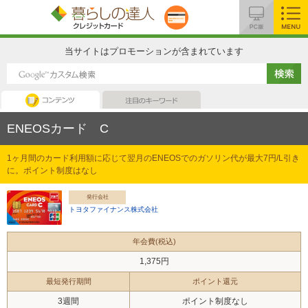
MENU
当サイトはプロモーションが含まれています
コンテンツ
注目のキーワード
ENEOSカード C
1ヶ月間のカード利用額に応じて翌月のENEOSでのガソリン代が最大7円/L引き
に。ポイント制度はなし
発行会社
トヨタファイナンス株式会社
年会費(税込)
1,375円
最短発行期間
ポイント還元
3週間
ポイント制度なし