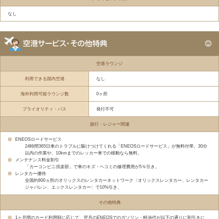
なし
空港ラウンジ
利用できる国内空港
なし
海外利用可能ラウンジ数
0ヶ所
プライオリティ・パス
発行不可
旅行・レジャー関連
ENEOSロードサービス
24時間365日車のトラブルに駆けつけてくれる「ENEOSロードサービス」が無料付帯。30分
以内の作業や、10kmまでのレッカー車での移動なら無料。
メンテナンス料金割引
「カーコンビニ倶楽部」で車のキズ・ヘコミの修理費用が5％引き。
レンタカー優待
全国約800ヵ所のオリックスのレンタカーネットワーク〈オリックスレンタカー、レンタカー
ジャパレン、エックスレンタカー〉で10%引き。
その他特典
1ヶ月間のカード利用額に応じて、翌月のENEOSでのガソリン・軽油代が以下の通りに割引きに