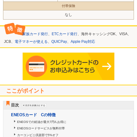
付帯保険
なし
家族カード発行
、
ETCカード発行
、海外キャッシングOK、VISA、
JCB、
電子マネーが使える
、
QUICPay
、
Apple Pay対応
ここがポイント
目次
ENEOSカード Cの特徴
ENEOSでの給油が最大7円/Lお得に
ENEOSロードサービスが無料付帯
カーコンビニ倶楽部で5%オフ