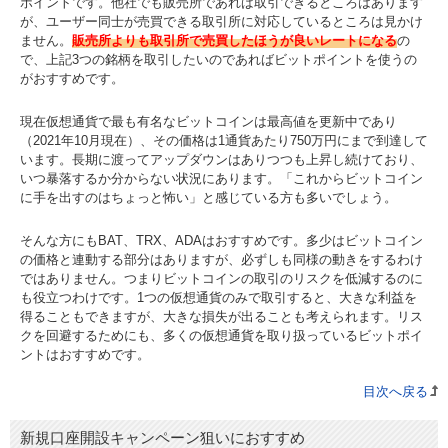
ポイントです。他社でも販売所であれば取引できるところはあります
が、ユーザー同士が売買できる取引所に対応しているところは見かけ
ません。
販売所よりも取引所で売買したほうが良いレートになる
の
で、上記3つの銘柄を取引したいのであればビットポイントを使うの
がおすすめです。
現在仮想通貨で最も有名なビットコインは最高値を更新中であり
（2021年10月現在）、その価格は1通貨あたり750万円にまで到達して
います。長期に渡ってアップダウンはありつつも上昇し続けており、
いつ暴落するか分からない状況にあります。「これからビットコイン
に手を出すのはちょっと怖い」と感じている方も多いでしょう。
そんな方にもBAT、TRX、ADAはおすすめです。多少はビットコイン
の価格と連動する部分はありますが、必ずしも同様の動きをするわけ
ではありません。つまりビットコインの取引のリスクを低減するのに
も役立つわけです。1つの仮想通貨のみで取引すると、大きな利益を
得ることもできますが、大きな損失が出ることも考えられます。リス
クを回避するためにも、多くの仮想通貨を取り扱っているビットポイ
ントはおすすめです。
目次へ戻る
新規口座開設キャンペーン狙いにおすすめ