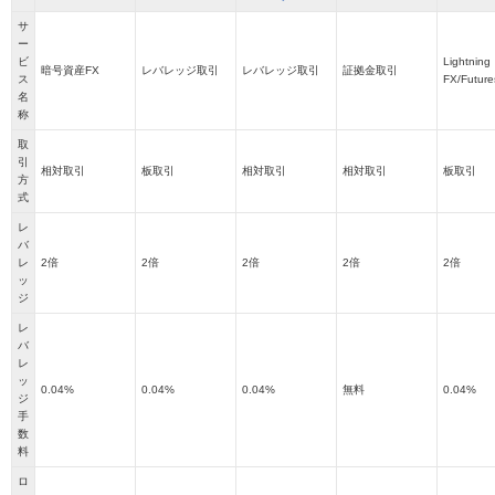
サ
ー
ビ
Lightning
暗号資産FX
レバレッジ取引
レバレッジ取引
証拠金取引
ス
FX/Future
名
称
取
引
相対取引
板取引
相対取引
相対取引
板取引
方
式
レ
バ
レ
2倍
2倍
2倍
2倍
2倍
ッ
ジ
レ
バ
レ
ッ
0.04%
0.04%
0.04%
無料
0.04%
ジ
手
数
料
ロ