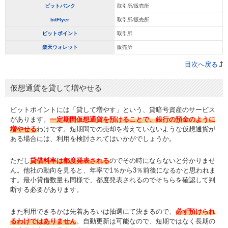
ビットバンク
取引所/販売所
bitFlyer
取引所/販売所
ビットポイント
取引所
楽天ウォレット
販売所
目次へ戻る
仮想通貨を貸して増やせる
ビットポイントには「貸して増やす」という、貸暗号資産のサービス
があります。
一定期間仮想通貨を預けることで、銀行の預金のように
増やせる
わけです。短期間での売却を考えていないような仮想通貨が
ある場合には、利用を検討されてはいかがでしょうか。
ただし
貸借料率は都度発表される
のでその時にならないと分かりませ
ん。他社の動向を見ると、年率で1％から3％前後になるかと思われま
す。最小貸借数量も同様で、都度発表されるのでそちらを確認して判
断する必要があります。
また利用できるかは先着あるいは抽選にて決まるので、
必ず預けられ
るわけではありません
。自動更新は可能なので、短期ではなく長期の