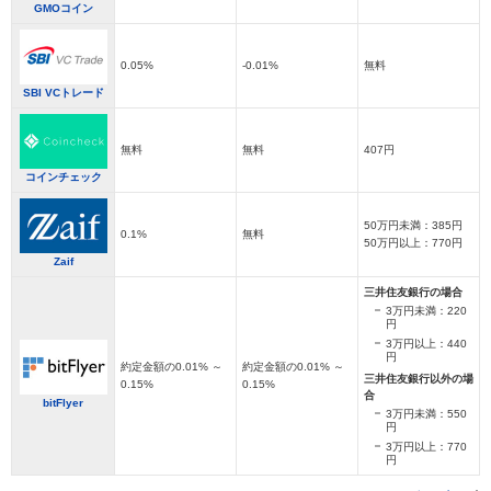
GMOコイン
0.05%
-0.01%
無料
SBI VCトレード
無料
無料
407円
コインチェック
50万円未満：385円
0.1%
無料
50万円以上：770円
Zaif
三井住友銀行の場合
3万円未満：220
円
3万円以上：440
円
約定金額の0.01% ～
約定金額の0.01% ～
三井住友銀行以外の場
0.15%
0.15%
合
bitFlyer
3万円未満：550
円
3万円以上：770
円