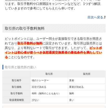
ります。取引手数料や口座開設キャンペーンなどなど、1つずつ解説
していきますので参考にしてもらえたら幸いです。
目次へ戻る
取引所の取引手数料無料
ビットポイントには、ユーザー同士が直接取引できる取引所が用意さ
れており
取引手数料が無料
に設定されています。取引所は販売所とは
異なり、より有利なレートで取引ができます。したがって、
ビットポ
イントは初心者が使うべき仮想通貨交換業者の最低条件を満たしてい
る
ことになるのです。
取引所と販売所の違い
取引所
販売所
取引相手
他のトレーダー
業者
取引価格
自分で決める
業者が決める
取引手数料
有料（無料のこともあり）
無料
取扱通貨種類
少ない
多い