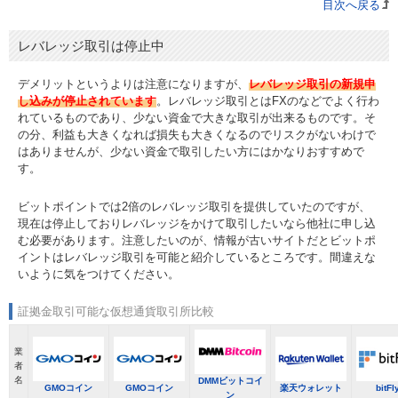
目次へ戻る
レバレッジ取引は停止中
デメリットというよりは注意になりますが、
レバレッジ取引の新規申
し込みが停止されています
。レバレッジ取引とはFXのなどでよく行わ
れているものであり、少ない資金で大きな取引が出来るものです。そ
の分、利益も大きくなれば損失も大きくなるのでリスクがないわけで
はありませんが、少ない資金で取引したい方にはかなりおすすめで
す。
ビットポイントでは2倍のレバレッジ取引を提供していたのですが、
現在は停止しておりレバレッジをかけて取引したいなら他社に申し込
む必要があります。注意したいのが、情報が古いサイトだとビットポ
イントはレバレッジ取引を可能と紹介しているところです。間違えな
いように気をつけてください。
証拠金取引可能な仮想通貨取引所比較
業
者
名
DMMビットコイ
GMOコイン
GMOコイン
楽天ウォレット
bitFl
ン