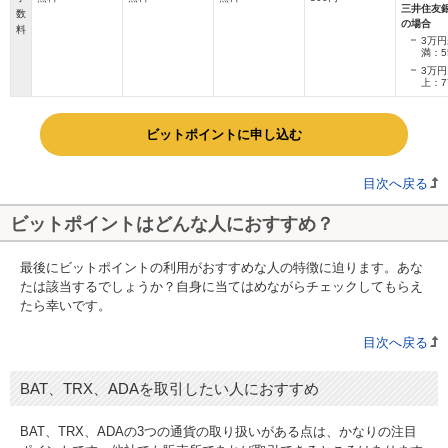
三井住友
数
の場合
料
3万円
満：5
3万円
上：7
ビットポイントに申し込む
目次へ戻る
ビットポイントはどんな人におすすめ？
最後にビットポイントの利用がおすすめな人の特徴に迫ります。あな
たは該当するでしょうか？自身に当てはめながらチェックしてもらえ
たら幸いです。
目次へ戻る
BAT、TRX、ADAを取引したい人におすすめ
BAT、TRX、ADAの3つの通貨の取り扱いがある点は、かなりの注目