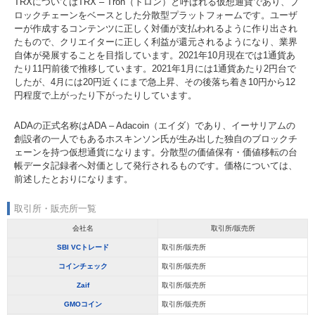
TRXについてはTRX – Tron（トロン）と呼ばれる仮想通貨であり、ブ
ロックチェーンをベースとした分散型プラットフォームです。ユーザ
ーが作成するコンテンツに正しく対価が支払われるように作り出され
たもので、クリエイターに正しく利益が還元されるようになり、業界
自体が発展することを目指しています。2021年10月現在では1通貨あ
たり11円前後で推移しています。2021年1月には1通貨あたり2円台で
したが、4月には20円近くにまで急上昇、その後落ち着き10円から12
円程度で上がったり下がったりしています。
ADAの正式名称はADA – Adacoin（エイダ）であり、イーサリアムの
創設者の一人でもあるホスキンソン氏が生み出した独自のブロックチ
ェーンを持つ仮想通貨になります。分散型の価値保有・価値移転の台
帳データ記録者へ対価として発行されるものです。価格については、
前述したとおりになります。
取引所・販売所一覧
会社名
取引所/販売所
SBI VCトレード
取引所/販売所
コインチェック
取引所/販売所
Zaif
取引所/販売所
GMOコイン
取引所/販売所