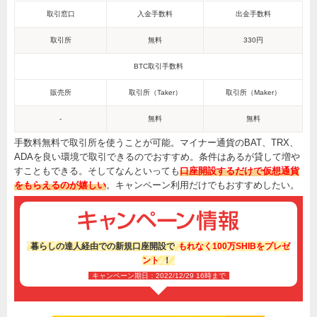
取引窓口
入金手数料
出金手数料
取引所
無料
330円
BTC取引手数料
販売所
取引所（Taker）
取引所（Maker）
-
無料
無料
手数料無料で取引所を使うことが可能。マイナー通貨のBAT、TRX、
ADAを良い環境で取引できるのでおすすめ。条件はあるが貸して増や
すこともできる。そしてなんといっても
口座開設するだけで仮想通貨
をもらえるのが嬉しい
。キャンペーン利用だけでもおすすめしたい。
暮らしの達人経由での新規口座開設で
もれなく100万SHIBをプレゼ
ント
！
キャンペーン期日：2022/12/29 16時まで