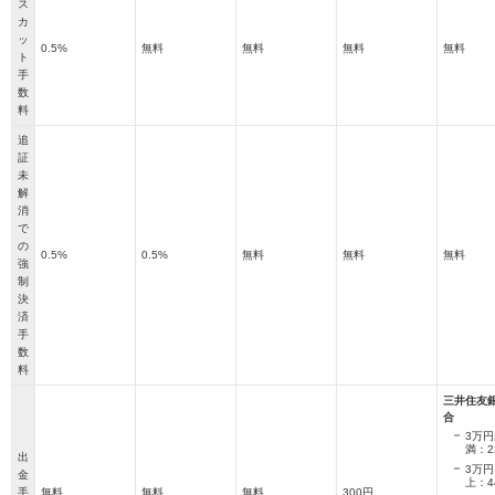
ス
カ
ッ
0.5%
無料
無料
無料
無料
ト
手
数
料
追
証
未
解
消
で
の
0.5%
0.5%
無料
無料
無料
強
制
決
済
手
数
料
三井住友
合
3万円
満：2
出
3万円
金
上：4
手
無料
無料
無料
300円