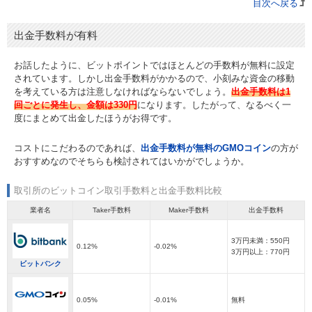
目次へ戻る
出金手数料が有料
お話したように、ビットポイントではほとんどの手数料が無料に設定
されています。しかし出金手数料がかかるので、小刻みな資金の移動
を考えている方は注意しなければならないでしょう。
出金手数料は1
回ごとに発生し、金額は330円
になります。したがって、なるべく一
度にまとめて出金したほうがお得です。
コストにこだわるのであれば、
出金手数料が無料のGMOコイン
の方が
おすすめなのでそちらも検討されてはいかがでしょうか。
取引所のビットコイン取引手数料と出金手数料比較
業者名
Taker手数料
Maker手数料
出金手数料
3万円未満：550円
0.12%
-0.02%
3万円以上：770円
ビットバンク
0.05%
-0.01%
無料