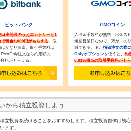
ビットバンク
GMOコイン
規口座開設のうえエントリーと1
入出金手数料が無料。出金ス
で現金1,000円がもらえる
。取
短翌営業日なので、万が一の
柄はかなり豊富。取引手数料は
減できる。また
指値注文の際にP
PostOnly注文なら約定額の
Onlyオプション
を使うと、
約
の手数料がもらえる。
0.01%相当の取引手数料がも
いから積立投資しよう
積立投資を続けることをおすすめします。積立投資自体は初心
います。