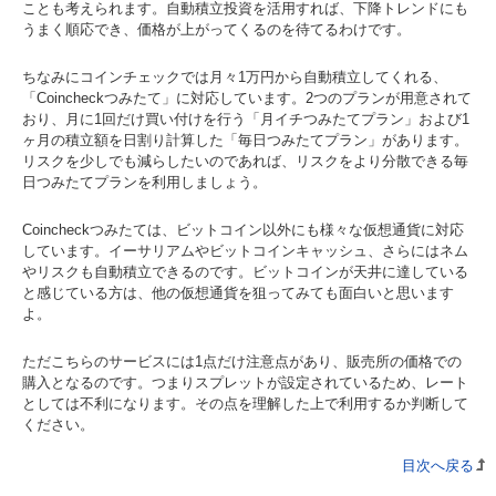
ことも考えられます。自動積立投資を活用すれば、下降トレンドにも
うまく順応でき、価格が上がってくるのを待てるわけです。
ちなみにコインチェックでは月々1万円から自動積立してくれる、
「Coincheckつみたて」に対応しています。2つのプランが用意されて
おり、月に1回だけ買い付けを行う「月イチつみたてプラン」および1
ヶ月の積立額を日割り計算した「毎日つみたてプラン」があります。
リスクを少しでも減らしたいのであれば、リスクをより分散できる毎
日つみたてプランを利用しましょう。
Coincheckつみたては、ビットコイン以外にも様々な仮想通貨に対応
しています。イーサリアムやビットコインキャッシュ、さらにはネム
やリスクも自動積立できるのです。ビットコインが天井に達している
と感じている方は、他の仮想通貨を狙ってみても面白いと思います
よ。
ただこちらのサービスには1点だけ注意点があり、販売所の価格での
購入となるのです。つまりスプレットが設定されているため、レート
としては不利になります。その点を理解した上で利用するか判断して
ください。
目次へ戻る