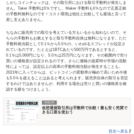
しかしコインチェックは、その取引所における取引手数料が発生しま
せん。Taker 手数料は0％ですし、Maker 手数料も0％なので正真正銘
の手数料無料なのです！コスト環境は他社と比較しても最強と言って
差し支えありません。
ちなみに販売所での取引を考えている方もいるかも知れないので、そ
ちらの手数料もお教えすると取引手数料自体は無料になります。ただ
手数料相当額として0.1％から5.0％の、いわゆるスプレッドが設定さ
れているのです。たとえば1BTCあたり500万円であるとすると、
0.1％は5,000円になり、5.0％は25万円になります。その範囲内で売り
買いの価格差が設定されるのです。さらに価格の急変時や市場の流動
性によっては、設定以上の高率の手数料相当額が発生することも。
2021年に入ってからは、ビットコインの変動率が極めて高いため今後
も5.0％を超えることはあると考えられます。販売所自体の取引を否定
するわけではありませんが、利用する場合は売りと買いの価格差を確
認する癖をつけましょう。
関連記事
仮想通貨取引所は手数料で比較！最も安く売買で
きる口座を使おう
目次へ戻る