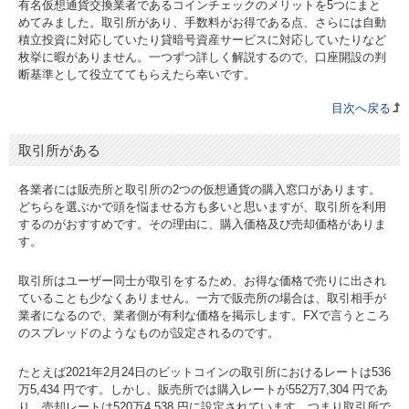
有名仮想通貨交換業者であるコインチェックのメリットを5つにまと
めてみました。取引所があり、手数料がお得である点、さらには自動
積立投資に対応していたり貸暗号資産サービスに対応していたりなど
枚挙に暇がありません。一つずつ詳しく解説するので、口座開設の判
断基準として役立ててもらえたら幸いです。
目次へ戻る
取引所がある
各業者には販売所と取引所の2つの仮想通貨の購入窓口があります。
どちらを選ぶかで頭を悩ませる方も多いと思いますが、取引所を利用
するのがおすすめです。その理由に、購入価格及び売却価格がありま
す。
取引所はユーザー同士が取引をするため、お得な価格で売りに出され
ていることも少なくありません。一方で販売所の場合は、取引相手が
業者になるので、業者側が有利な価格を掲示します。FXで言うところ
のスプレッドのようなものが設定されるのです。
たとえば2021年2月24日のビットコインの取引所におけるレートは536
万5,434 円です。しかし、販売所では購入レートが552万7,304 円であ
り、売却レートは520万4,538 円に設定されています。つまり取引所で