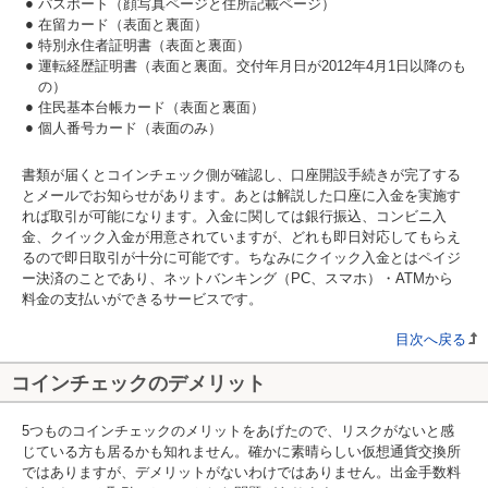
パスポート（顔写真ページと住所記載ページ）
在留カード（表面と裏面）
特別永住者証明書（表面と裏面）
運転経歴証明書（表面と裏面。交付年月日が2012年4月1日以降のも
の）
住民基本台帳カード（表面と裏面）
個人番号カード（表面のみ）
書類が届くとコインチェック側が確認し、口座開設手続きが完了する
とメールでお知らせがあります。あとは解説した口座に入金を実施す
れば取引が可能になります。入金に関しては銀行振込、コンビニ入
金、クイック入金が用意されていますが、どれも即日対応してもらえ
るので即日取引が十分に可能です。ちなみにクイック入金とはペイジ
ー決済のことであり、ネットバンキング（PC、スマホ）・ATMから
料金の支払いができるサービスです。
目次へ戻る
コインチェックのデメリット
5つものコインチェックのメリットをあげたので、リスクがないと感
じている方も居るかも知れません。確かに素晴らしい仮想通貨交換所
ではありますが、デメリットがないわけではありません。出金手数料