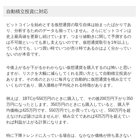
自動積立投資に対応
ビットコインを始めとする仮想通貨の取引自体は始まったばかりであ
り、分析するためのデータも揃っていません。さらにビットコインは
史上最高値を更新し続けています。つまり値動きに関して予測するの
は不可能といっても差し支えないのです。仮想通貨取引を1年以上し
ている方でも、いつ買い時でいつが売り時であるかはよく分かってい
ないのが本音です。
今後上がるか下がるかわからない仮想通貨を購入するのは怖いと思い
ますが。リスクを大幅に減らしてくれる買い方として自動積立投資が
あります。その名のとおりに毎月など自動的に仮想通貨を積み立てて
いくものであり、購入価格が平均化される特徴があります。
例えば、1BTCが550万円のときに購入して、その後200万円下がり350
万円になったとします。350万円のときにも購入していると、購入平
均価格は425万円です。550万円でしか買っていないと、550万円を超
えなければ儲けは出ませんが、積み立てであれば425万円を超えてい
れば利益が上がる計算になります。
特に下降トレンドに入っている場合は、なかなか価格が持ち直さない