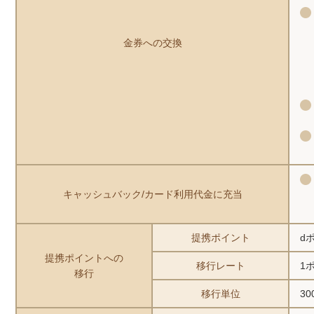
金券への交換
キャッシュバック/カード利用代金に充当
提携ポイント
d
提携ポイントへの
移行レート
1
移行
移行単位
3