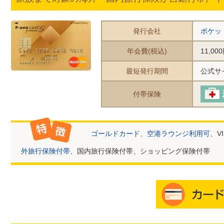
発行会社
ポケッ
年会費(税込)
11,00
最短発行期間
公式サ
付帯保険
ゴールドカード
、
空港ラウンジ利用可
、VI
外旅行保険付帯
、国内旅行保険付帯、ショッピング保険付帯