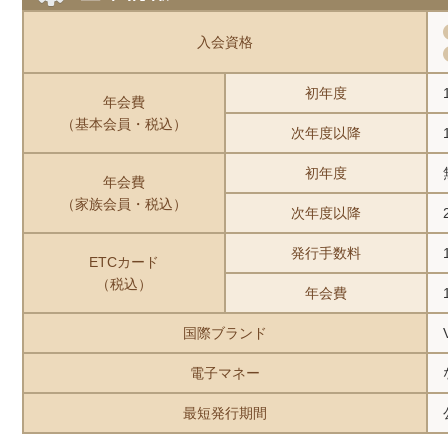
入会資格
初年度
年会費
（基本会員・税込）
次年度以降
初年度
年会費
（家族会員・税込）
次年度以降
発行手数料
ETCカード
（税込）
年会費
国際ブランド
電子マネー
最短発行期間