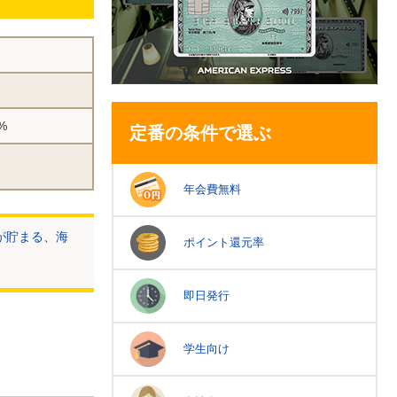
%
定番の条件で選ぶ
年会費無料
ルが貯まる
、
海
ポイント還元率
即日発行
学生向け