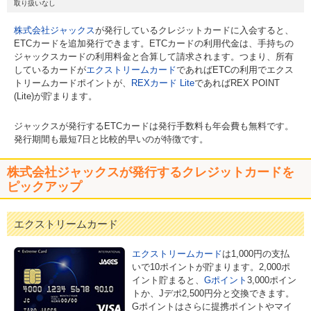
取り扱いなし
株式会社ジャックス
が発行しているクレジットカードに入会すると、
ETCカードを追加発行できます。ETCカードの利用代金は、手持ちの
ジャックスカードの利用料金と合算して請求されます。つまり、所有
しているカードが
エクストリームカード
であればETCの利用でエクス
トリームカードポイントが、
REXカード Lite
であればREX POINT
(Lite)が貯まります。
ジャックスが発行するETCカードは発行手数料も年会費も無料です。
発行期間も最短7日と比較的早いのが特徴です。
株式会社ジャックスが発行するクレジットカードを
ピックアップ
エクストリームカード
エクストリームカード
は1,000円の支払
いで10ポイントが貯まります。2,000ポ
イント貯まると、
Gポイント
3,000ポイン
トか、Jデポ2,500円分と交換できます。
Gポイントはさらに提携ポイントやマイ