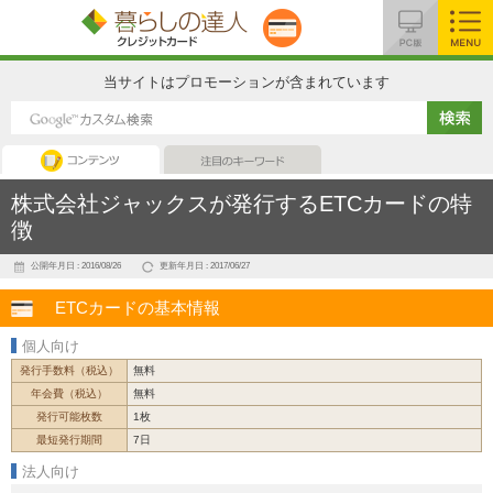
MENU
当サイトはプロモーションが含まれています
コンテンツ
注目のキーワード
株式会社ジャックスが発行するETCカードの特
徴
公開年月日 : 2016/08/26
更新年月日 : 2017/06/27
ETCカードの基本情報
個人向け
発行手数料（税込）
無料
年会費（税込）
無料
発行可能枚数
1枚
最短発行期間
7日
法人向け