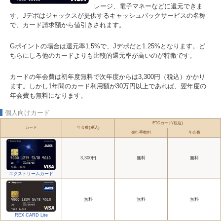
レージ、電子マネーなどに還元できま
す。Jデポはジャックスが提供するキャッシュバックサービスの名称
で、カード請求額から値引きされます。
Gポイントの場合は還元率1.5%で、Jデポだと1.25%となります。ど
ちらにしろ他のカードよりも比較的還元率が高いのが特徴です。
カードの年会費は初年度無料で次年度からは3,300円（税込）かかり
ます。しかし1年間のカード利用額が30万円以上であれば、翌年度の
年会費も無料になります。
個人向けカード
ETCカード(税込)
カード
年会費(税込)
発行手数料
年会費
3,300円
無料
無料
エクストリームカード
無料
無料
無料
REX CARD Lite