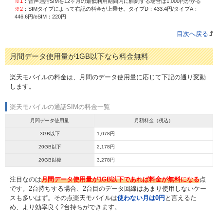
※1
：音声通話SIMを12ヶ月の最低利用期間内に解約する場合は1,000円かかる
※2
：SIMタイプによって右記の料金が上乗せ。タイプD：433.4円/タイプA：
446.6円/eSIM：220円
目次へ戻る
月間データ使用量が1GB以下なら料金無料
楽天モバイルの料金は、月間のデータ使用量に応じて下記の通り変動
します。
楽天モバイルの通話SIMの料金一覧
月間データ使用量
月額料金（税込）
3GB以下
1,078円
20GB以下
2,178円
20GB以後
3,278円
注目なのは
月間データ使用量が1GB以下であれば料金が無料になる
点
です。2台持ちする場合、2台目のデータ回線はあまり使用しないケー
スも多いはず。その点楽天モバイルは
使わない月は0円
と言えるた
め、より効率良く2台持ちができます。