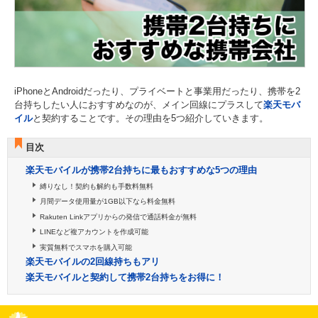
iPhoneとAndroidだったり、プライベートと事業用だったり、携帯を2
台持ちしたい人におすすめなのが、メイン回線にプラスして
楽天モバ
イル
と契約することです。その理由を5つ紹介していきます。
目次
楽天モバイルが携帯2台持ちに最もおすすめな5つの理由
縛りなし！契約も解約も手数料無料
月間データ使用量が1GB以下なら料金無料
Rakuten Linkアプリからの発信で通話料金が無料
LINEなど複アカウントを作成可能
実質無料でスマホを購入可能
楽天モバイルの2回線持ちもアリ
楽天モバイルと契約して携帯2台持ちをお得に！