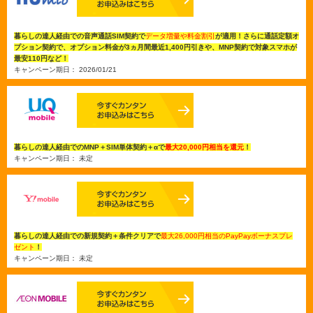
暮らしの達人経由での音声通話SIM契約で
データ増量や料金割引
が適用！さらに通話定額オ
プション契約で、オプション料金が3ヵ月間最近1,400円引きや、MNP契約で対象スマホが
最安110円など！
キャンペーン期日： 2026/01/21
暮らしの達人経由でのMNP＋SIM単体契約＋αで
最大20,000円相当を還元
！
キャンペーン期日： 未定
暮らしの達人経由での新規契約＋条件クリアで
最大26,000円相当のPayPayボーナスプレ
ゼント
！
キャンペーン期日： 未定