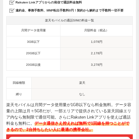
Rakuten Linkアプリからの発信で通話料金無料
違約金、事務手数料、MNP転出手数料0円！契約から解約まで手数料一切不要
楽天モバイルの通話SIMの料金一覧
月間データ使用量
月額料金（税込）
3GB以下
1,078円
20GB以下
2,178円
20GB以後
3,278円
回線種類
楽天
縛り
なし
楽天モバイルは月間データ使用量が1GB以下なら料金無料。データ容
量の上限は月々5GBだが、一部エリアで提供されている楽天回線エリ
ア内なら無制限で通信可能。さらにRakuten Linkアプリを使えば通話
料金も無料に。
データ通信さえ控えれば無料で1回線を持つことがで
きるので、2台持ちしたい人に最適の携帯会社。