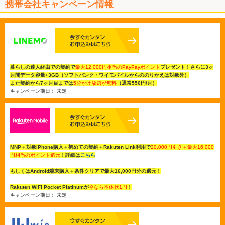
携帯会社キャンペーン情報
暮らしの達人経由での契約で
最大12,000円相当のPayPayポイント
プレゼント！さらに3ヶ
月間データ容量+3GB（ソフトバンク・ワイモバイルからののりかえは対象外）
また契約から7ヶ月目までは
5分かけ放題が無料
（通常550円/月）
キャンペーン期日： 未定
MNP＋対象iPhone購入＋初めての契約＋Rakuten Link利用で
20,000円引き＋最大16,000
円相当のポイント還元
！詳細は
こちら
もしくはAndroid端末購入＋条件クリアで最大16,000円分の還元！
Rakuten WiFi Pocket Platinumが
今なら本体代1円
！
キャンペーン期日： 未定