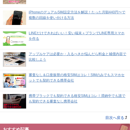
iPhoneのデュアルSIM設定方法を解説！たった月額440円〜で
複数の回線を使い分ける方法
LINEだけできればいい！安い端末＋プランでLINE専用スマホ
を作る
アップルケアは必要か・入るべきか悩んだら料金と補償内容で
比較しよう
審査なし＆口座振替の格安SIMはコレ！SIMのみでもスマホセ
ットでも契約できる携帯会社
携帯ブラックでも契約できる格安SIMはコレ！滞納中でも誰で
も契約できる審査なし携帯会社
目次へ戻る
おすすめ記事