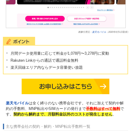
画像引用元：
楽天モバイル
（2020年4月1日取得）
月間データ使用量に応じて料金が1,078円〜3,278円に変動
Rakuten Linkからの通話で通話料金無料
楽天回線エリア内ならデータ容量使い放題
楽天モバイル
は全く縛りのない携帯会社です。それに加えて契約や解
約の手数料、MNP転出やSIMカードの発行まで
手数料はすべて無料
で
す。
契約から解約まで、月額料金以外のコストが発生しません
。
主な携帯会社の契約・解約・MNP転出手数料一覧