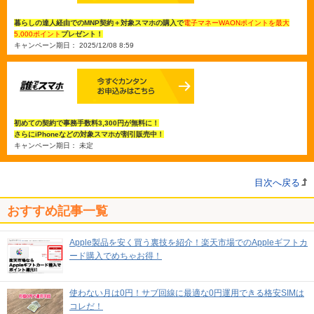
暮らしの達人経由でのMNP契約＋対象スマホの購入で
電子マネーWAONポイントを最大
5,000ポイント
プレゼント！
キャンペーン期日： 2025/12/08 8:59
初めての契約で事務手数料3,300円が無料に！
さらにiPhoneなどの対象スマホが割引販売中！
キャンペーン期日： 未定
目次へ戻る
おすすめ記事一覧
Apple製品を安く買う裏技を紹介！楽天市場でのAppleギフトカ
ード購入でめちゃお得！
使わない月は0円！サブ回線に最適な0円運用できる格安SIMは
コレだ！