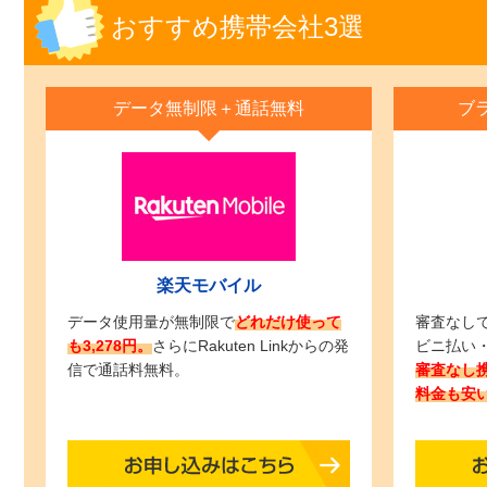
おすすめ携帯会社3選
データ無制限＋通話無料
ブ
楽天モバイル
データ使用量が無制限で
どれだけ使って
審査なし
も3,278円。
さらにRakuten Linkからの発
ビニ払い
信で通話料無料。
審査なし
料金も安