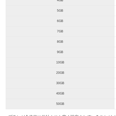
4GB
5GB
6GB
7GB
8GB
9GB
10GB
20GB
30GB
40GB
50GB