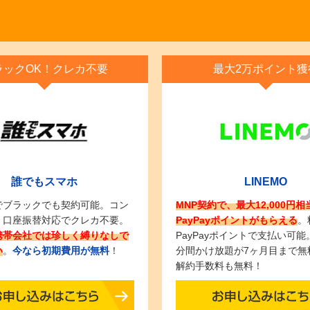
ラックOK！クレカ不要
最大2万ポイント獲
誰でもスマホ
LINEMO
でブラックでも契約可能。コン
MNP契約で、最大12,000円相
・口座振替対応でクレカ不要。
PayPayポイントがもらえる
。
携帯会社では珍しく縛りなしで
PayPayポイントで支払い可能
い
。
今なら初期費用が無料
！
分間かけ放題が7ヶ月目まで無
解約手数料も無料！