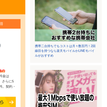
得
携帯二台持ちでもコストは月々数百円！2回
線目を持つなら楽天モバイルかLINEモバイ
ルがおすすめ
当の
料金は
。さらに5
料。契約・