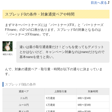
目次へ戻る
スプレッド0の条件・対象通貨ペアや時間
まずマネーパートナーズには「パートナーズFX」と「パートナーズ
FXnano」の2つの口座があります。スプレッド0の対象となるのは
「パートナーズFXnano」です。
違いは最小取引通過量だけ！どっちを使ってもデメリット
とかはないけど、キャンペーン対象なのはnanoだけなので
補足の達人
基本nanoを使うと良い。
んで、対象の通貨ペア・取引量・時間が以下の通りに決まっていま
す。
スプレッド0銭の条件
通貨ペア
上限取引量
対象時間
ドル円
5万通貨
8時〜翌4時
ユーロ円
1万通貨
9時〜翌3時
豪ドル円
1万通貨
9時〜翌3時