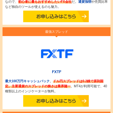
なので、
初心者に最もおすすめしたいFX会社
だ。
通貨強弱
や売買比率
など独自のツールが使えるのも魅力。
最強スプレッド
FXTF
最大100万円キャッシュバック
。
ドル円スプレッドは0.2銭で原則固
定。主要通貨のスプレッドの狭さは業界随一
。MT4が利用可能で、40
種類以上のインジケーターが無料。