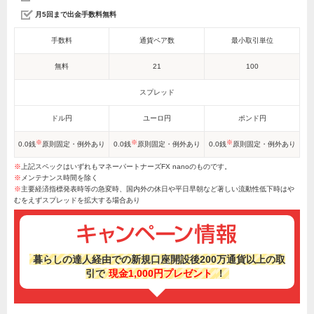
月5回まで出金手数料無料
手数料
通貨ペア数
最小取引単位
無料
21
100
スプレッド
ドル円
ユーロ円
ポンド円
※
※
※
0.0銭
原則固定・例外あり
0.0銭
原則固定・例外あり
0.0銭
原則固定・例外あり
※
上記スペックはいずれもマネーパートナーズFX nanoのものです。
※
メンテナンス時間を除く
※
主要経済指標発表時等の急変時、国内外の休日や平日早朝など著しい流動性低下時はや
むをえずスプレッドを拡大する場合あり
暮らしの達人経由での新規口座開設後200万通貨以上の取
引で
現金1,000円プレゼント
！