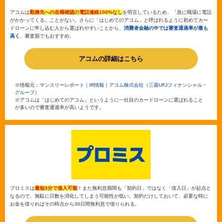
アコムは
勤務先への在籍確認の電話連絡100%なし
を明言しているため、「急に職場に電話
がかかってくる」ことがない。さらに「はじめてのアコム」と呼ばれるように初めてカー
ドローンに申し込む人から選ばれやすいことから、
消費者金融の中では審査通過率が最も
高く
、審査面でもおすすめ。
アコムの詳細はこちら
※情報元：
マンスリーレポート｜IR情報｜アコム株式会社（三菱UFJフィナンシャル・
グループ）
※アコムは「はじめてのアコム」というように一社目のカードローンに選ばれること
が多いので審査通過率が高いようです。
プロミスは
最短3分で借入可能
！また無利息期間も「契約日」ではなく「借入日」が起点と
なるので、無駄に日数を消化してしまう可能性が低い。契約だけしておいて、必要な時に
お金を借りればその時点から30日間無利息で借りられる。