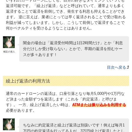
いずれのカードローンにしても、自分の好きなタイミングでいつでも
返済可能です。「繰上げ返済」などと呼ばれていて、通常よりも多く
返済することで返済を前倒しでき、発生する利息も抑えることができ
ます。 逆に言えば、業者にとっては早く返済されることで受け取れる
利益が減ってしまいます。しかし、こうして前倒しで返済することで
何かペナルティを受けるようなことはありません。
闇金の場合は「返済受付時間は1日2時間だけ」とか「利息
分だけしか受け取らない」とかで、早期の返済を拒むケー
補足の達人
スが多々あります！
目次へ戻る
繰上げ返済の利用方法
通常のカードローンの返済は、口座引落となり毎月5,000円や1万円な
ど決まった金額ずつを返済します（これを「約定返済」と呼びま
す）。 一方、繰上げ返済したい時は、
ATMまたは振り込みを利用する
必要があります。
ちなみに約定返済と繰上げ返済は別扱いです！例えば毎月1
万円の約定返済を行ってる人が、3万円繰上げ返済したとし