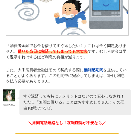
「消費者金融でお金を借りてすぐ返したい！」これは全く問題ありま
せん。
借りた当日に完済してしまっても大丈夫
です。むしろ借金は早
く返済すればするほど利息の負担が減ります。
また、大手消費者金融は初めて契約する際に
無利息期間
を提供してい
ることがよくあります。この期間中に完済してしまえば、1円も利息
を払う必要がありません。
すぐ返済しても特にデメリットはないので安心しなされ！
ただし「無闇に借りる」ことはおすすめしません！その理
補足の達人
由も解説するぜ。
＼原則電話連絡なし！在籍確認が不安なら／