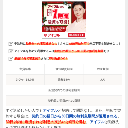
申込時に
勤務先への電話連絡なし
！さらに
WEB完結対応で
来店不要＆郵送物なし！
アイフルを初めて利用する人は
契約日の翌日から30日間の無利息期間
あり
最短25分で審査完了
さらに
即日融資OK！
実質年率
最短融資期間
総量規制
3.0%～18.0%
最短18分
あり
新規契約での無利息期間
契約日の翌日から30日間
すぐ返済したい人でも
アイフル
と契約して問題なし。また、初めて契
約する場合は、
契約日の翌日から30日間の無利息期間が適用される
。
30日以内に返済すれば利息の支払いは0円で済む
。
アイフル
は勤務先
への電話連絡を行わないのも魅力。