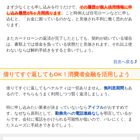
まず少なくとも申し込みを行うだけで、
その履歴が個人信用情報に申
し込み履歴が6ヶ月間残ります
。こと時例えば住宅ローンなどに申し
込むと、「お金に困っているのかな」と見做され不利に働く恐れがあ
ります。
またカードローンの返済が完了したとしても、契約が続いている場合
は、書類上では借金を負っている状態だと見做されます。それ以上使
わないならば解約手続きをすると良いでしょう。
目次へ戻る
借りてすぐ返してもOK！消費者金融を活用しよう
借りてすぐに返してもペナルティは一切ありません。
無利息期間
もあ
るので、そちらもうまく利用しつつ賢く返済しましょう。
特に申し込みたい業者が決まっていないなら
アイフル
がおすすめで
す。なぜなら原則として、
勤務先への電話連絡なし
を明言しているか
らです。会社に電話をかけられる可能性が低いので、バレにくく、ま
たスムーズに手続きできるでしょう。