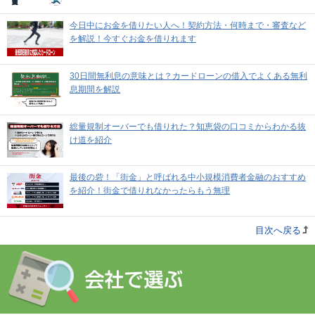
今日中にお金を借りたい人へ！契約方法・何時まで・審査など
を解説！今すぐお金を借りれます
30日間無利息の意味とは？カードローンの借入でよくある無利
息期間を解説
総量規制オーバーでも借りれた？知恵袋の口コミからわかる抜
け道を紹介
最後の砦！「街金」と呼ばれる中小規模消費者金融のおすすめ
を紹介！街金で借りれなかったらもう無理
目次へ戻る