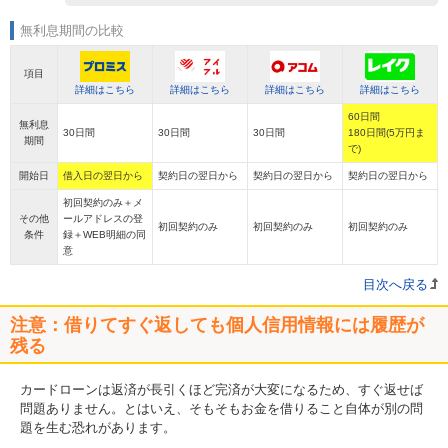
無利息期間の比較
項目
詳細はこちら
詳細はこちら
詳細はこちら
詳細はこちら
60日間
無利息
30日間
30日間
30日間
180日間(5万円ま
期間
で)
開始日
借入日の翌日から
契約日の翌日から
契約日の翌日から
契約日の翌日から
初回契約のみ＋メ
その他
ールアドレスの登
初回契約のみ
初回契約のみ
初回契約のみ
条件
録＋WEB明細の同
意
目次へ戻る
注意：借りてすぐ返しても個人信用情報には履歴が
残る
カードローンは返済が長引くほど完済が大変になるため、すぐ返せば
問題ありません。とはいえ、そもそもお金を借りること自体が別の問
題を生む恐れがあります。