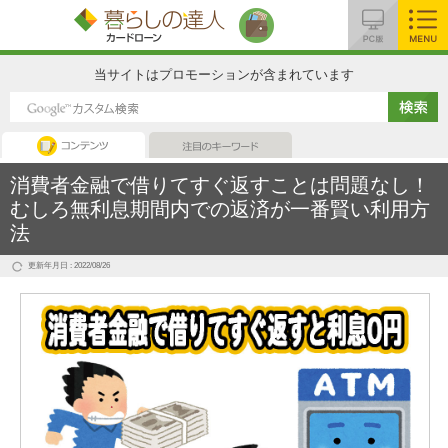
MENU
当サイトはプロモーションが含まれています
コンテンツ
注目のキーワード
消費者金融で借りてすぐ返すことは問題なし！
むしろ無利息期間内での返済が一番賢い利用方
法
更新年月日 : 2022/08/26