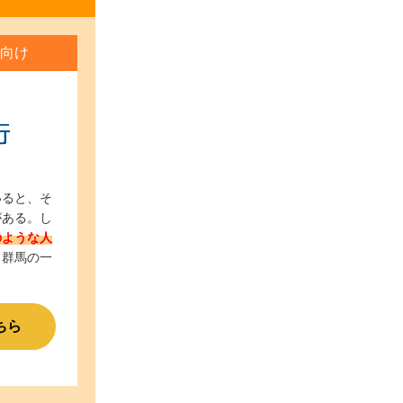
向け
いると、そ
がある。し
のような人
・群馬の一
ちら