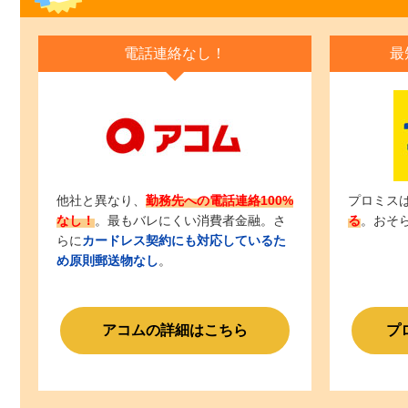
電話連絡なし！
最
他社と異なり、
勤務先への電話連絡100%
プロミス
なし！
。最もバレにくい消費者金融。さ
る
。おそ
らに
カードレス契約にも対応しているた
め原則郵送物なし
。
アコムの詳細はこちら
プ