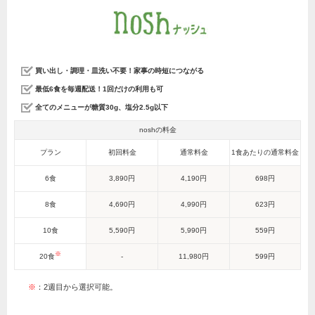
買い出し・調理・皿洗い不要！家事の時短につながる
最低6食を毎週配送！1回だけの利用も可
全てのメニューが糖質30g、塩分2.5g以下
noshの料金
プラン
初回料金
通常料金
1食あたりの通常料金
6食
3,890円
4,190円
698円
8食
4,690円
4,990円
623円
10食
5,590円
5,990円
559円
※
20食
-
11,980円
599円
※
：2週目から選択可能。