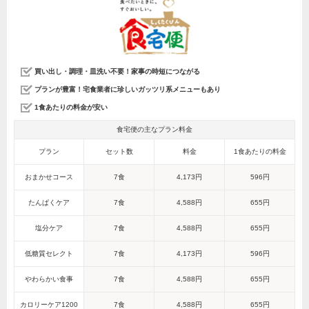
買い出し・調理・皿洗い不要！家事の時短につながる
プランが豊富！宅食業者に珍しいガッツリ系メニューもあり
1食あたりの料金が安い
食宅便の主なプラン料金
プラン
セット数
料金
1食あたりの料金
おまかせコース
7食
4,173円
596円
たんぱくケア
7食
4,588円
655円
塩分ケア
7食
4,588円
655円
低糖質セレクト
7食
4,173円
596円
やわらかい食事
7食
4,588円
655円
カロリーケア1200
7食
4,588円
655円