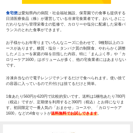
食宅便
は愛知県内の病院・社会福祉施設、保育園での食事も提供する
日清医療食品（株）が運営している冷凍宅食業者です。おいしさにこ
だわりながら管理栄養士の監修で、カロリーや塩分に配慮した栄養バ
ランスのとれた食事ができます。
お子様からお年寄りまでいろんなニーズに合わせて、9種類以上のコ
ースがあります。糖質・塩分・タンパク質の制限食、やわらかく調整
したメニューを家庭の味を目指した内容。特に「まんぷく亭」や「カ
ロリーケア1600」はボリュームが多く、他の宅食業者にはあまりない
です。
冷凍弁当なので電子レンジでチンするだけで食べられます。使い捨て
の容器に入っているので片付けは捨てるだけと簡単。
1食あたり560円か620円で比較的安いです。送料は1梱包あたり780円
（税込）ですが、定期便を利用すると390円（税込）とお得になりま
す。初回限定で一番人気の「おまかせ」コースや、「カロリーケア
1600」などの4食セットが
送料無料でお試しできます
。