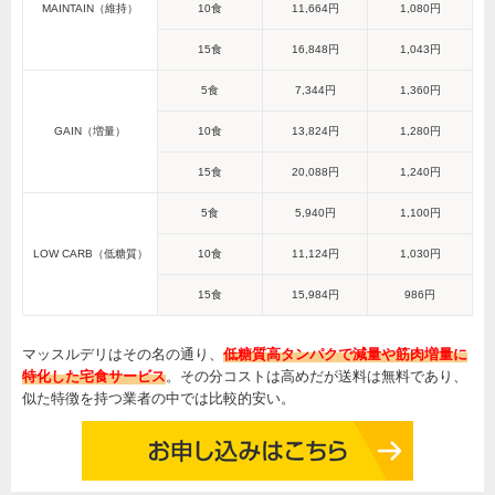
MAINTAIN（維持）
10食
11,664円
1,080円
15食
16,848円
1,043円
5食
7,344円
1,360円
GAIN（増量）
10食
13,824円
1,280円
15食
20,088円
1,240円
5食
5,940円
1,100円
LOW CARB（低糖質）
10食
11,124円
1,030円
15食
15,984円
986円
マッスルデリはその名の通り、
低糖質高タンパクで減量や筋肉増量に
特化した宅食サービス
。その分コストは高めだが送料は無料であり、
似た特徴を持つ業者の中では比較的安い。