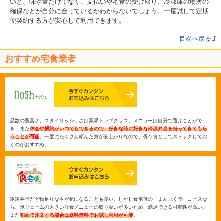
いと、味や量だけでなく、支払いや宅食の受け取り、冷凍庫の場所の
確保などが自分に合っているかわからないでしょう。一度試して定期
便契約する方が安心して利用できます。
目次へ戻る
おすすめ宅食業者
品数の豊富さ、スタイリッシュさは業界トップクラス。メニューは自分で選ぶことがで
き、また
休会や解約がいつでもできるので、好きな時に好きな冷凍弁当を持ってきてもら
うことが可能
。一度にたくさん頼んだ方が安上がりなので、保存食としてストックしてお
くのがおすすめ。
冷凍弁当だと物足りなさが気になることも多い。しかし食宅便の「まんぷく亭」コースな
ら、ボリュームの大きい洋食メニューの取り扱いが多いため、満足できる可能性が高い。
また
初めて注文する場合は送料無料でお試し利用が可能
。