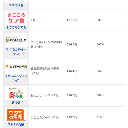
ママの休食
7食セット
4,160円
594円
まごころケア食
つるかめバランス栄養御
6,980円
997円
膳（7食）
Dr.つるかめキッ
チン
健康応援気配り宅配食
4,644円
663円
（7食）
ウェルネスダイニ
ング
おまかせコース（7食）
3,920円
560円
食宅便
まごころおかず（5食）
3,080円
616円
ワタミの宅食