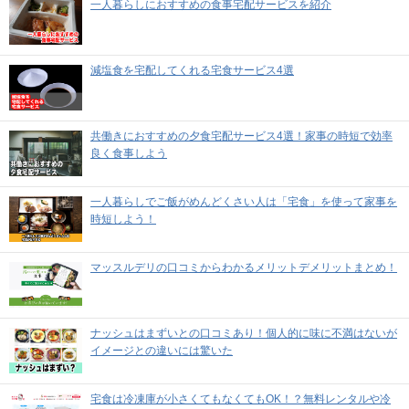
一人暮らしにおすすめの食事宅配サービスを紹介
減塩食を宅配してくれる宅食サービス4選
共働きにおすすめの夕食宅配サービス4選！家事の時短で効率
良く食事しよう
一人暮らしでご飯がめんどくさい人は「宅食」を使って家事を
時短しよう！
マッスルデリの口コミからわかるメリットデメリットまとめ！
ナッシュはまずいとの口コミあり！個人的に味に不満はないが
イメージとの違いには驚いた
宅食は冷凍庫が小さくてもなくてもOK！？無料レンタルや冷