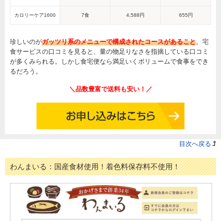
カロリーケア1600
7食
4,588円
655円
珍しいのが
ガッツリ系のメニューで構成されたコースがあること
。宅
食サービスの口コミを見ると、量の物足りなさを指摘している口コミ
が多くみられる。しかし食宅便なら満足いくボリュームで食事をでき
るだろう。
＼品数豊富で送料も安い！／
目次へ戻る
わんまいる：国産食材使用！着色料保存料不使用！