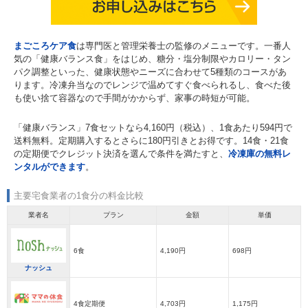
まごころケア食
は専門医と管理栄養士の監修のメニューです。一番人
気の「健康バランス食」をはじめ、糖分・塩分制限やカロリー・タン
パク調整といった、健康状態やニーズに合わせて5種類のコースがあ
ります。冷凍弁当なのでレンジで温めてすぐ食べられるし、食べた後
も使い捨て容器なので手間がかからず、家事の時短が可能。
「健康バランス」7食セットなら4,160円（税込）、1食あたり594円で
送料無料。定期購入するとさらに180円引きとお得です。14食・21食
の定期便でクレジット決済を選んで条件を満たすと、
冷凍庫の無料レ
ンタルができます
。
主要宅食業者の1食分の料金比較
業者名
プラン
金額
単価
6食
4,190円
698円
ナッシュ
4食定期便
4,703円
1,175円