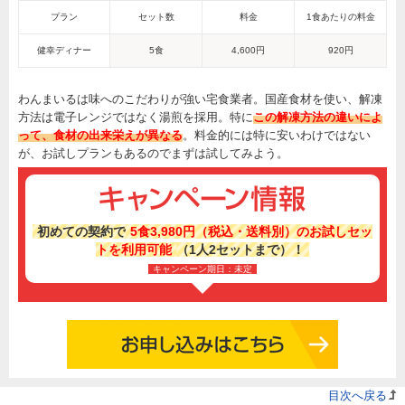
プラン
セット数
料金
1食あたりの料金
健幸ディナー
5食
4,600円
920円
わんまいるは味へのこだわりが強い宅食業者。国産食材を使い、解凍
方法は電子レンジではなく湯煎を採用。特に
この解凍方法の違いによ
って、食材の出来栄えが異なる
。料金的には特に安いわけではない
が、お試しプランもあるのでまずは試してみよう。
初めての契約で
5食3,980円（税込・送料別）のお試しセッ
トを利用可能
（1人2セットまで）！
キャンペーン期日：未定
目次へ戻る