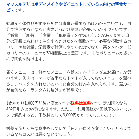
マッスルデリ
は
ボディメイクやダイエットしている人向けの宅食サー
ビス
です。
効率良く体作りをするためには食事が重要なのはわかっていても、自
分で準備するとなると実際どれだけ制限が必要かわかりづらいです。
「減量」「維持」「増量」「低糖質」の4つのプランがあります。自
分の理想にあわせて注文するだけなので簡単です。必要な摂取するカ
ロリーや糖質量、栄養素が計算しやすいだけでなく、高タンパク・低
カロリーのメニューが50種類以上と豊富です。またボリュームが多い
ので間食を防げます。
届くメニューは「好きなメニューを選ぶ」か「ランダムお届け」が選
べます。例えばトマトが苦手ならトマトが入ってないメニューを選べ
るし、パスタを入れたいといった自分の好みを入れられます。選ぶの
が面倒なら「ランダムお届け」が簡単です。
1食あたり1,000円前後と高めですが
送料は無料
です。定期購入なら
432円引きとお得になります。ただし、利用回数が4回以下のタイミン
グで解約すると、手数料として3,000円かかってしまいます。
栄養が偏りがちな食事をしていて「何とか自分を変えたい」と考えて
いるならコスパは悪くないでしょう。