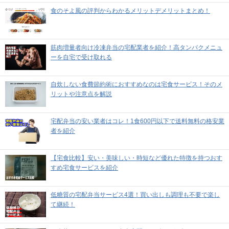
食のそよ風の評判からわかるメリットデメリットまとめ！
筋肉増量者向け冷凍弁当の宅配業者を紹介！高タンパクメニュ
ーを自宅で受け取れる
自炊しない食費節約術におすすめなのは宅食サービス！そのメ
リットや注意点を解説
宅配弁当の安い業者はコレ！1食600円以下で送料無料の格安業
者を紹介
【宅食比較】安い・美味しい・時短など優れた特徴を持つおす
すめ宅食サービスを紹介
低糖質の宅配弁当サービス4選！買い出しも調理も不要で楽し
て継続！