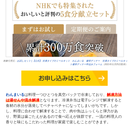
画像引用元：
お試しセット | 【公式】 冷凍タイプのミールキット わんまいる 健幸ディナー 冷凍タイプのミールキッ
ト健幸ディナー申込みフォーム
（2021年11月25日取得）
わんまいる
は料理一つひとつを真空パックで冷凍しており、
解凍方法
は湯せんや流水解凍
となります。冷凍弁当は電子レンジで解凍すると
食材の水分が蒸発してベチャベチャになってしまいがちです。しか
し、料理に合わせて解凍することで、肉や魚はふっくらと弾力があ
り、野菜は歯ごたえがあるので食べ応えが抜群です。一流の料理人の
香りと味にもこだわった料理が家庭で楽しむことができます。