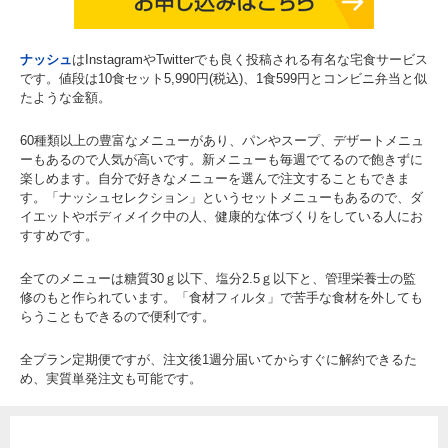
ナッシュ
はInstagramやTwitterでも良く投稿される有名な宅食サービス
です。値段は10食セット5,990円(税込)、1食599円とコンビニ弁当と似
たような金額。
60種類以上の豊富なメニューがあり、パンやスープ、デザートメニュ
ーもあるので人気が高いです。新メニューも毎週でてるので飽きずに
楽しめます。自分で好きなメニューを選んで注文することもできま
す。「ナッシュセレクション」というセットメニューもあるので、ダ
イエットやボディメイク中の人、健康的な体づくりをしている人にお
すすめです。
全てのメニューは糖質30ｇ以下、塩分2.5ｇ以下と、管理栄養士の監
修のもと作られています。「食材フィルタ」で苦手な食材を外しても
らうこともできるので便利です。
全プラン定期便ですが、注文後1週分届いてからすぐに解約できるた
め、実質単発注文も可能です。