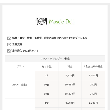
減量・維持・増量・低糖質、理想の体型に合わせた4つのプランあり
送料無料
定期購入で432円オフ！
マッスルデリのプラン料金
プラン
セット数
料金
1食あたりの料金
5食
5,724円
1,060円
LEAN（減量）
10食
10,584円
980円
15食
15,228円
940円
5食
6,264円
1,160円