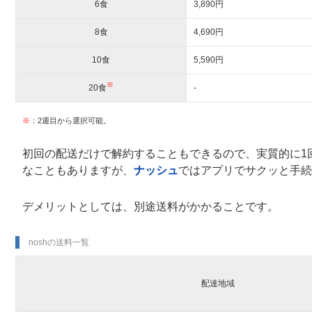
6食
3,890円
8食
4,690円
10食
5,590円
※
20食
-
※
：2週目から選択可能。
初回の配送だけで解約することもできるので、実質的に1
なこともありますが、
ナッシュ
ではアプリでサクッと手続
デメリットとしては、別途送料がかかることです。
noshの送料一覧
配達地域