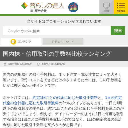
MENU
当サイトはプロモーションが含まれています
コンテンツ
注目のキーワード
国内株・信用取引の手数料比較ランキング
公開年月日 : 2016/09/30
更新年月日 : 2016/10/02
国内の信用取引の取引手数料は、ネット注文・電話注文によって大きく
違います。取引コストをできるだけ小さくするためには、この手数料を
いかに抑えるかがポイントです。
ネット注文には、
約定1回ごとの代金に応じた取引手数料
と、
1日の約定
代金の合計額に応じた取引手数料
の2つのタイプがあります。一日に1回
以下の取引頻度の場合は、約定1回ごとの代金に応じた手数料を選ぶのが
安くてよいでしょう。例えば、デイトレーダーのように1日に何度も取引
する場合は1回ごとに手数料を支払うのではなく、1日の約定代金の合計
金額に応じた取引手数料を支払うのがお得です。