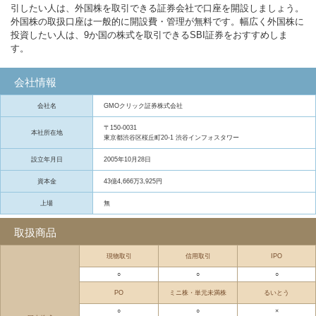
引したい人は、外国株を取引できる証券会社で口座を開設しましょう。
外国株の取扱口座は一般的に開設費・管理が無料です。幅広く外国株に
投資したい人は、9か国の株式を取引できるSBI証券をおすすめしま
す。
会社情報
会社名
GMOクリック証券株式会社
〒150-0031
本社所在地
東京都渋谷区桜丘町20-1 渋谷インフォスタワー
設立年月日
2005年10月28日
資本金
43億4,666万3,925円
上場
無
取扱商品
現物取引
信用取引
IPO
○
○
○
PO
ミニ株・単元未満株
るいとう
○
○
×