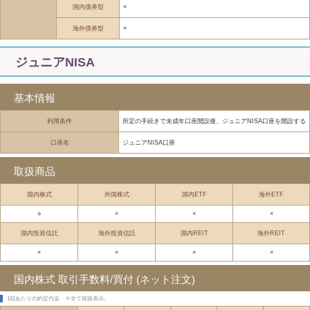
国内債券型
×
海外債券型
×
ジュニアNISA
基本情報
利用条件
所定の手続きで未成年口座開設後、ジュニアNISA口座を開設する
口座名
ジュニアNISA口座
取扱商品
国内株式
外国株式
国内ETF
海外ETF
○
×
×
×
国内投資信託
海外投資信託
国内REIT
海外REIT
×
×
×
×
国内株式 取引手数料/買付 (ネット注文)
1回あたりの約定代金
※全て税抜表示。