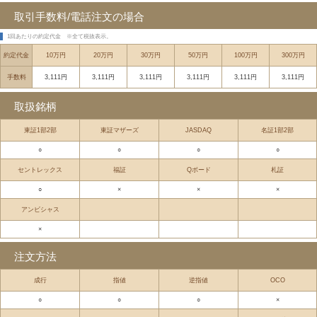
取引手数料/電話注文の場合
1回あたりの約定代金
※全て税抜表示。
約定代金
10万円
20万円
30万円
50万円
100万円
300万円
手数料
3,111円
3,111円
3,111円
3,111円
3,111円
3,111円
取扱銘柄
東証1部2部
東証マザーズ
JASDAQ
名証1部2部
○
○
○
○
セントレックス
福証
Qボード
札証
○
×
×
×
アンビシャス
×
注文方法
成行
指値
逆指値
OCO
○
○
○
×