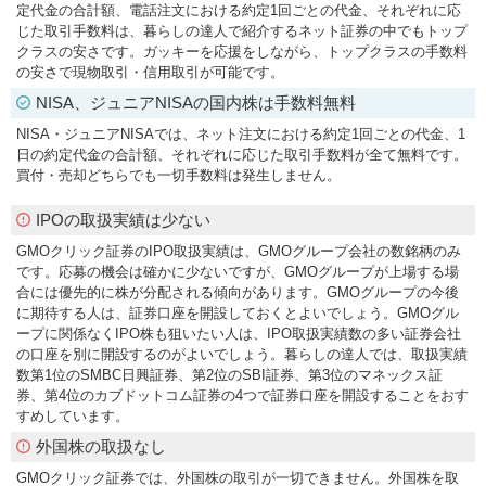
定代金の合計額、電話注文における約定1回ごとの代金、それぞれに応
じた取引手数料は、暮らしの達人で紹介するネット証券の中でもトップ
クラスの安さです。ガッキーを応援をしながら、トップクラスの手数料
の安さで現物取引・信用取引が可能です。
NISA、ジュニアNISAの国内株は手数料無料
NISA・ジュニアNISAでは、ネット注文における約定1回ごとの代金、1
日の約定代金の合計額、それぞれに応じた取引手数料が全て無料です。
買付・売却どちらでも一切手数料は発生しません。
IPOの取扱実績は少ない
GMOクリック証券のIPO取扱実績は、GMOグループ会社の数銘柄のみ
です。応募の機会は確かに少ないですが、GMOグループが上場する場
合には優先的に株が分配される傾向があります。GMOグループの今後
に期待する人は、証券口座を開設しておくとよいでしょう。GMOグル
ープに関係なくIPO株も狙いたい人は、IPO取扱実績数の多い証券会社
の口座を別に開設するのがよいでしょう。暮らしの達人では、取扱実績
数第1位のSMBC日興証券、第2位のSBI証券、第3位のマネックス証
券、第4位のカブドットコム証券の4つで証券口座を開設することをおす
すめしています。
外国株の取扱なし
GMOクリック証券では、外国株の取引が一切できません。外国株を取