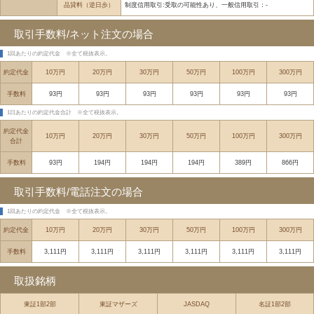
品貸料（逆日歩）
制度信用取引:受取の可能性あり、一般信用取引：-
取引手数料/ネット注文の場合
1回あたりの約定代金
※全て税抜表示。
約定代金
10万円
20万円
30万円
50万円
100万円
300万円
手数料
93円
93円
93円
93円
93円
93円
1日あたりの約定代金合計
※全て税抜表示。
約定代金
10万円
20万円
30万円
50万円
100万円
300万円
合計
手数料
93円
194円
194円
194円
389円
866円
取引手数料/電話注文の場合
1回あたりの約定代金
※全て税抜表示。
約定代金
10万円
20万円
30万円
50万円
100万円
300万円
手数料
3,111円
3,111円
3,111円
3,111円
3,111円
3,111円
取扱銘柄
東証1部2部
東証マザーズ
JASDAQ
名証1部2部