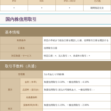
IFD
IOC
IFD＋OCO
その他
×
×
×
期間指定注文
国内株信用取引
基本情報
利用条件
所定の手続きで総合口座を開設した後、信用取引口座を開設する
口座名
信用取引口座
対応制度・サービス
特定口座：○、法人取引：○、未成年の取引：×
取引手数料（共通）
管理費
1か月あたり10銭/株
金利（年率）
制度信用取引:3.10%、一般信用取引：4.10%
買方
品貸料（逆日歩）
制度信用取引:支払の可能性あり、一般信用取引：-
名義書換料
貸株料率(年率）
制度信用取引:1.15%、一般信用取引：2.00%
売方