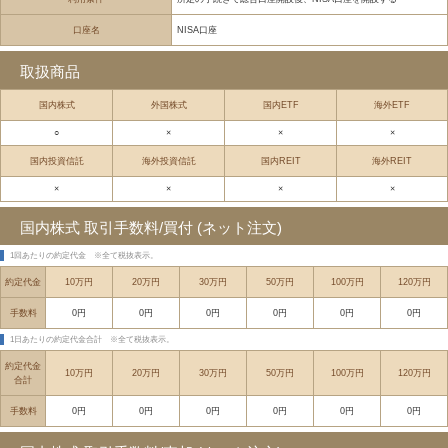
口座名
NISA口座
取扱商品
国内株式
外国株式
国内ETF
海外ETF
○
×
×
×
国内投資信託
海外投資信託
国内REIT
海外REIT
×
×
×
×
国内株式 取引手数料/買付 (ネット注文)
1回あたりの約定代金
※全て税抜表示。
約定代金
10万円
20万円
30万円
50万円
100万円
120万円
手数料
0円
0円
0円
0円
0円
0円
1日あたりの約定代金合計
※全て税抜表示。
約定代金
10万円
20万円
30万円
50万円
100万円
120万円
合計
手数料
0円
0円
0円
0円
0円
0円