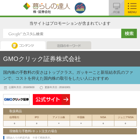
MENU
当サイトはプロモーションが含まれています
コンテンツ
注目のキーワード
GMOクリック証券株式会社
国内株の手数料の安さはトップクラス。ガッキーこと新垣結衣氏のファ
ンで、コストを抑えた国内株の取引をしたい人におすすめ
公開年月日 : 2016/09/30
更新年月日 : 2016/10/01
取扱商品
信用取引
IPO
アメリカ株
中国株
NISA
ジュニアNISA
○
○
×
×
○
○
現物取引手数料/ネット注文の場合
1回あたりの約定代金
※全て税抜表示。