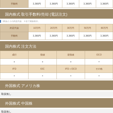
手数料
3,360円
3,360円
3,360円
3,360円
3,360円
国内株式 取引手数料/売却 (電話注文)
1回あたりの約定代金
※全て税抜表示。
約定代金
10万円
20万円
30万円
50万円
80万円
手数料
3,360円
3,360円
3,360円
3,360円
3,360円
国内株式 注文方法
成行
指値
逆指値
OCO
○
○
○
×
IFD
IOC
IFD＋OCO
その他
×
×
×
×
外国株式 アメリカ株
取扱無し
外国株式 中国株
取扱無し