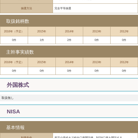
抽選方法
完全平等抽選
取扱銘柄数
2016年（予定）
2015年
2014年
2013年
2012年
0件
1件
2件
0件
0件
主幹事実績数
2016年（予定）
2015年
2014年
2013年
2012年
0件
0件
0件
0件
0件
外国株式
取扱無し
NISA
基本情報
利用条件
所定の手続きで総合口座開設後、NISA口座を開設する