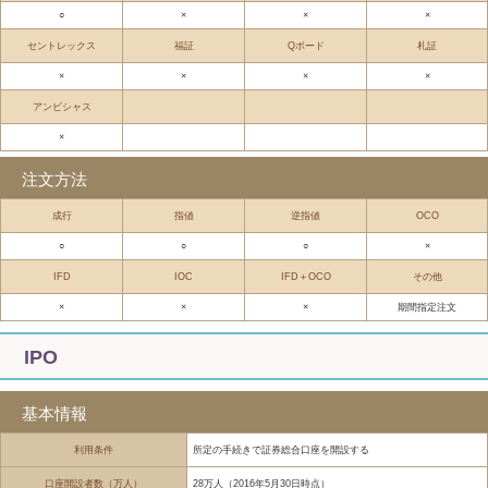
○
×
×
×
セントレックス
福証
Qボード
札証
×
×
×
×
アンビシャス
×
注文方法
成行
指値
逆指値
OCO
○
○
○
×
IFD
IOC
IFD＋OCO
その他
×
×
×
期間指定注文
IPO
基本情報
利用条件
所定の手続きで証券総合口座を開設する
口座開設者数（万人）
28万人（2016年5月30日時点）