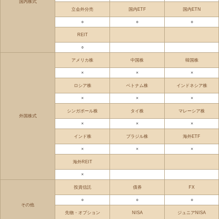
国内株式
立会外分売
国内ETF
国内ETN
○
○
○
REIT
○
アメリカ株
中国株
韓国株
×
×
×
ロシア株
ベトナム株
インドネシア株
×
×
×
シンガポール株
タイ株
マレーシア株
外国株式
×
×
×
インド株
ブラジル株
海外ETF
×
×
×
海外REIT
×
投資信託
債券
FX
○
○
○
その他
先物・オプション
NISA
ジュニアNISA