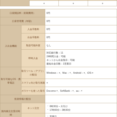
○
○
○
口座開設料（初期費用）
0円
口座管理費（年額）
0円
入金手数料
0円
出金手数料
0円
取扱可能外貨
なし
入出金機能
対応銀行数：11
24時間入金：可能
即時入金
ネットから出金指示：可能
最短出金日数：1営業日
取引ツール（アプリ）
Windows：○、Mac：×、Android：○、iOS:○
の配信
取引可能なOS・携
帯電話
スマフォ向け取引画面
○
ガラケーを使った取引
Docomo:×、SoftBank：×、au：×
投資情報の配信
6時30分～大引け
ネット注文
17時00分～3時30分
国内株注文受付時
間
営業日