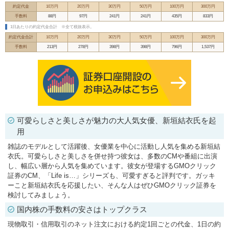
約定代金
10万円
20万円
30万円
50万円
100万円
300万円
手数料
88円
97円
241円
241円
435円
833円
1日あたりの約定代金合計
※全て税抜表示。
約定代金合計
10万円
20万円
30万円
50万円
100万円
300万円
手数料
213円
278円
398円
398円
796円
1,537円
可愛らしさと美しさが魅力の大人気女優、新垣結衣氏を起
用
雑誌のモデルとして活躍後、女優業を中心に活動し人気を集める新垣結
衣氏。可愛らしさと美しさを併せ持つ彼女は、多数のCMや番組に出演
し、幅広い層から人気を集めています。彼女が登場するGMOクリック
証券のCM、「Life is…」シリーズも、可愛すぎると評判です。ガッキ
ーこと新垣結衣氏を応援したい、そんな人はぜひGMOクリック証券を
検討してみましょう。
国内株の手数料の安さはトップクラス
現物取引・信用取引のネット注文における約定1回ごとの代金、1日の約