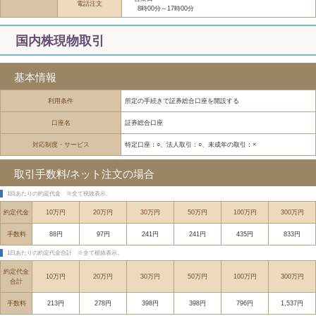
電話注文
8時00分～17時00分
国内株現物取引
基本情報
利用条件
所定の手続きで証券総合口座を開設する
口座名
証券総合口座
対応制度・サービス
特定口座：○、法人取引：○、未成年の取引：×
取引手数料/ネット注文の場合
1回あたりの約定代金
※全て税抜表示。
約定代金
10万円
20万円
30万円
50万円
100万円
300万円
手数料
88円
97円
241円
241円
435円
833円
1日あたりの約定代金合計
※全て税抜表示。
約定代金
10万円
20万円
30万円
50万円
100万円
300万円
合計
手数料
213円
278円
398円
398円
796円
1,537円