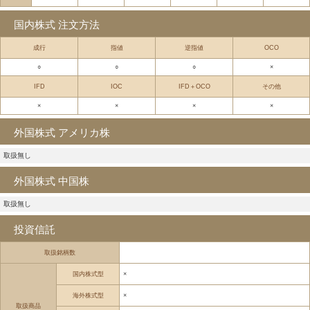
国内株式 注文方法
成行
指値
逆指値
OCO
○
○
○
×
IFD
IOC
IFD＋OCO
その他
×
×
×
×
外国株式 アメリカ株
取扱無し
外国株式 中国株
取扱無し
投資信託
取扱銘柄数
国内株式型
×
海外株式型
×
取扱商品