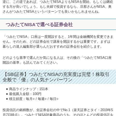
逆に、この逆であれば、つみたてNISAよりもNISAを開始、もしくは継続
する方が良いでしょう。もし夫婦で投資するなら、旦那さんがNISA、奥
さんがつみたてNISAというパターンでも良いかもしれませんね。
つみたてNISAで選べる証券会社
「つみたてNISA」口座は一度開設すると、1年間は金融機関を変更できま
せん。そのため、どの証券会社で講座を開設するかは重要です。まずは
暮らしの達人編集部が選らんだおすすめの証券会社を紹介します。
どのような基準で選んだか気になる人は、その後の「つみたてNISA口座
開設の基準」も読んでみてください。
【SBI証券】つみたてNISAの充実度は完璧！株取引
全般で「優」の人気ナンバーワン
商品ラインナップ：151本
最低購入金額：100円
積立頻度：毎月○ / 毎週○ / 毎日○
投資信託の銘柄数が、全証券会社の中でNo.1（楽天証券とタイ・2019年5
月7日時点）。つみたてNISA対象商品のうち、そのほとんどの投資信託を