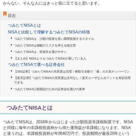
からない、そんな人にはきっと役に立てると思います。
目次
つみたてNISAとは
NISAと比較して理解するつみたてNISAの特徴
つみたてNISAは、少額の投資を長い期間投資するスタイル
つみたてNISAは値幅のリスクを抑える積立型
つみたてNISAは、投資先を選びやすい
【まとめ】NISAよりもつみたてNISAが適している人
つみたてNISAで選べる証券会社
【SBI証券】つみたてNISAの充実度は完璧！株取引全般で「優」の人気ナンバーワン
【楽天証券】つみたてNISAの充実度は文句なし！楽天ユーザならポイントを有効活用
できる
つみたてNISA口座開説のための証券会社選びの基準
つみたてNISAとは
つみたてNISAは、2018年からはじまった少額投資非課税制度です。NISA
と同様に毎年の非課税投資枠から得た運用益が非課税になります。NISA
と違うのは、非課税投資枠が年間40万円で、投資期間が最長20年という