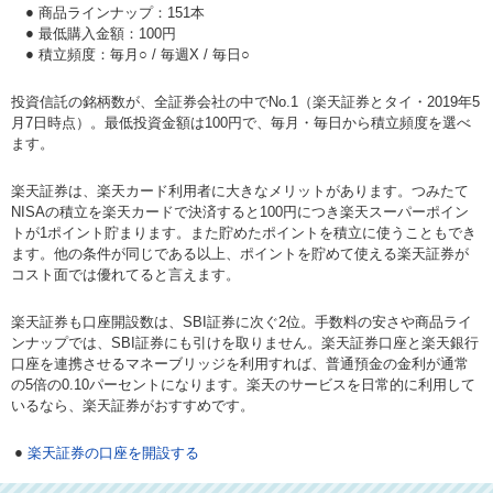
商品ラインナップ：151本
最低購入金額：100円
積立頻度：毎月○ / 毎週X / 毎日○
投資信託の銘柄数が、全証券会社の中でNo.1（楽天証券とタイ・2019年5
月7日時点）。最低投資金額は100円で、毎月・毎日から積立頻度を選べ
ます。
楽天証券は、楽天カード利用者に大きなメリットがあります。つみたて
NISAの積立を楽天カードで決済すると100円につき楽天スーパーポイン
トが1ポイント貯まります。また貯めたポイントを積立に使うこともでき
ます。他の条件が同じである以上、ポイントを貯めて使える楽天証券が
コスト面では優れてると言えます。
楽天証券も口座開設数は、SBI証券に次ぐ2位。手数料の安さや商品ライ
ンナップでは、SBI証券にも引けを取りません。楽天証券口座と楽天銀行
口座を連携させるマネーブリッジを利用すれば、普通預金の金利が通常
の5倍の0.10パーセントになります。楽天のサービスを日常的に利用して
いるなら、楽天証券がおすすめです。
楽天証券の口座を開設する