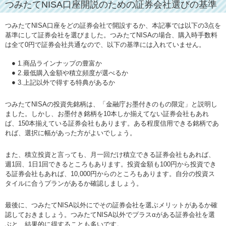
つみたてNISA口座開説のための証券会社選びの基準
つみたてNISA口座をどの証券会社で開設するか、本記事では以下の3点を
基準にして証券会社を選びました。つみたてNISAの場合、購入時手数料
は全て0円で証券会社共通なので、以下の基準には入れていません。
1.商品ラインナップの豊富か
2.最低購入金額や積立頻度が選べるか
3.上記以外で得する特典があるか
つみたてNISAの投資先銘柄は、「金融庁お墨付きのもの限定」と説明し
ました。しかし、お墨付き銘柄を10本しか揃えてない証券会社もあれ
ば、150本揃えている証券会社もあります。ある程度信用できる銘柄であ
れば、選択に幅があった方がよいでしょう。
また、積立投資と言っても、月一回だけ積立できる証券会社もあれば、
週1回、1日1回できるところもあります。投資金額も100円から投資でき
る証券会社もあれば、10,000円からのところもあります。自分の投資ス
タイルに合うプランがあるか確認しましょう。
最後に、つみたてNISA以外にでその証券会社を選ぶメリットがあるか確
認しておきましょう。つみたてNISA以外でプラスαがある証券会社を選
ぶと、結果的に得することも多いです。