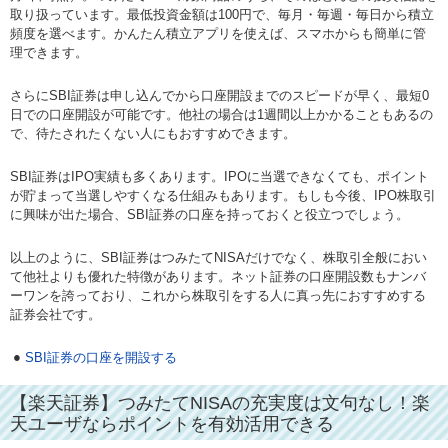
取り扱っています。最低投資金額は100円で、毎月・毎週・毎日から積立
頻度を選べます。かんたん積立アプリを使えば、スマホからも簡単に管
理できます。
さらにSBI証券は申し込んでから口座開設までのスピードが早く、最短0
日での口座開設が可能です。他社の場合は1週間以上かかることもあるの
で、待たされたくない人にもおすすめできます。
SBI証券はIPO実績も多くあります。IPOに当選できなくても、ポイント
が貯まって当選しやすくなる仕組みもあります。もしも今後、IPO株取引
に興味が出た場合、SBI証券の口座を持っておくと役立つでしょう。
以上のように、SBI証券はつみたてNISAだけでなく、株取引全般におい
て他社よりも優れた特徴があります。ネット証券の口座開設数もナンバ
ーワンを誇っており、これから株取引をする人に真っ先におすすめする
証券会社です。
SBI証券の口座を開設する
【楽天証券】つみたてNISAの充実度は文句なし！楽
天ユーザならポイントを有効活用できる