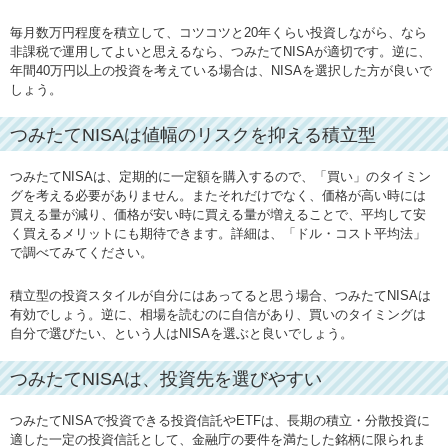
毎月数万円程度を積立して、コツコツと20年くらい投資しながら、なら
非課税で運用してよいと思えるなら、つみたてNISAが適切です。逆に、
年間40万円以上の投資を考えている場合は、NISAを選択した方が良いで
しょう。
つみたてNISAは値幅のリスクを抑える積立型
つみたてNISAは、定期的に一定額を購入するので、「買い」のタイミン
グを考える必要がありません。またそれだけでなく、価格が高い時には
買える量が減り、価格が安い時に買える量が増えることで、平均して安
く買えるメリットにも期待できます。詳細は、「ドル・コスト平均法」
で調べてみてください。
積立型の投資スタイルが自分にはあってると思う場合、つみたてNISAは
有効でしょう。逆に、相場を読むのに自信があり、買いのタイミングは
自分で選びたい、という人はNISAを選ぶと良いでしょう。
つみたてNISAは、投資先を選びやすい
つみたてNISAで投資できる投資信託やETFは、長期の積立・分散投資に
適した一定の投資信託として、金融庁の要件を満たした銘柄に限られま