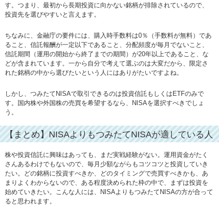
す。つまり、最初から長期投資に向かない銘柄が排除されているので、
投資先を選びやすいと言えます。
ちなみに、金融庁の要件には、購入時手数料は0％（手数料が無料）であ
ること、信託報酬が一定以下であること、分配頻度が毎月でないこと、
信託期間（運用の開始から終了までの期間）が20年以上であること、な
どが含まれています。一から自分で考えて選ぶのは大変だから、限定さ
れた銘柄の中から選びたいという人にはありがたいですよね。
しかし、つみたてNISAで取引できるのは投資信託もしくはETFのみで
す。国内株や外国株の売買を希望するなら、NISAを選択すべきでしょ
う。
【まとめ】NISAよりもつみたてNISAが適している人
株や投資信託に興味はあっても、まだ実戦経験がない。運用資金がたく
さんあるわけでもないので、毎月少額ながらもコツコツと投資していき
たい。どの銘柄に投資すべきか、どのタイミングで売買すべきかも、あ
まりよくわからないので、ある程度決められた枠の中で、まずは投資を
始めていきたい。こんな人には、NISAよりもつみたてNISAの方が合って
ると思われます。