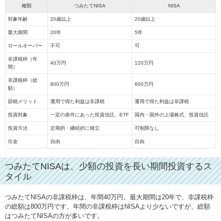
種類
つみたてNISA
NISA
対象年齢
20歳以上
20歳以上
最大期間
20年
5年
ロールオーバー
不可
可
非課税枠（年
40万円
120万円
間）
非課税枠（総
800万円
600万円
額）
節税メリット
運用で得た利益は非課税
運用で得た利益は非課税
投資対象
一定の条件にあった投資信託、ETF
国内・国外の上場株式、投資信託
投資方法
定期的・継続的に積立
可制限なし
出金
自由
自由
つみたてNISAは、少額の投資を長い期間投資するス
タイル
つみたてNISAの非課税枠は、年間40万円。最大期間は20年で、非課税枠
の総額は800万円です。年間の非課税枠はNISAより少ないですが、総額
はつみたてNISAの方が多いです。