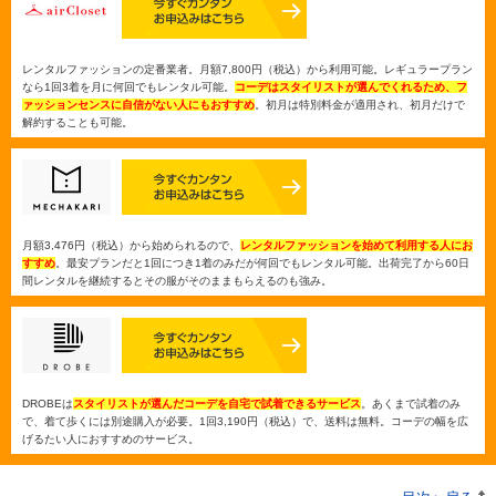
レンタルファッションの定番業者。月額7,800円（税込）から利用可能。レギュラープラン
なら1回3着を月に何回でもレンタル可能。
コーデはスタイリストが選んでくれるため、フ
ァッションセンスに自信がない人にもおすすめ
。初月は特別料金が適用され、初月だけで
解約することも可能。
月額3,476円（税込）から始められるので、
レンタルファッションを始めて利用する人にお
すすめ
。最安プランだと1回につき1着のみだが何回でもレンタル可能。出荷完了から60日
間レンタルを継続するとその服がそのままもらえるのも強み。
DROBEは
スタイリストが選んだコーデを自宅で試着できるサービス
。あくまで試着のみ
で、着て歩くには別途購入が必要。1回3,190円（税込）で、送料は無料。コーデの幅を広
げるたい人におすすめのサービス。