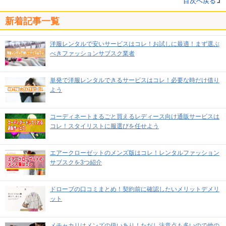
目次へ戻る
新着記事一覧
洋服レンタルで安いサービスはコレ！お試しに最適！まず選ぶ
べきファッションサブスク業者
単発で洋服レンタルできるサービスはコレ！必要な時だけ借り
よう
コーディネートまるごと買えるレディース向け通販サービスは
コレ！スタイリストに服選びを任せよう
エアークローゼットのメンズ版はコレ！レンタルファッション
サブスクを3つ紹介
ドローブの口コミまとめ！契約前に確認したいメリットデメリ
ット
メチャカリはメンズの扱いあり！ただし注意点も多いので他の