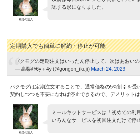
認する形になりました。
補足の達人
定期購入でも簡単に解約・停止が可能
パクモグの定期注文はいったん停止して、次はあおいの
— 高梨@6y＋4y (@gongon_ikuji)
March 24, 2023
パクモグは定期注文することで、通常価格の5%割引を受
契約しつつも不要になれば停止できるので、デメリットは
ミールキットサービスは「初めての利
いろんなサービスを初回注文だけで停
補足の達人