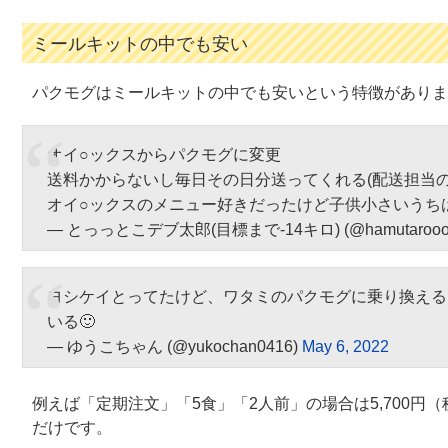
ミールキットの中でも安い
パクモグはミールキットの中でも安いという特徴がありま
オイ○ックスからパクモグに変更
送料かからないし毎日その日分送ってくれる(配送担当
オイ○ックスのメニュー好きだったけど子供小さいうち
— とっっとこデブ太郎‎(目標まで-14キロ) (@hamutarooo
ヨシケイとってたけど、ワタミのパクモグに乗り換える
いる🙂
— ゆうこちゃん (@yukochan0416)
May 6, 2022
例えば「定期注文」「5食」「2人前」の場合は5,700円
だけです。