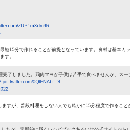
witter.com/ZUP1mXdm9R
4
最短15分で作れることが前提となっています。食材は基本カ
ます。
調理完了しました。鶏肉マヨが子供は苦手で食べませんが、スー
P
pic.twitter.com/0QtENAbTDl
2022
しますが、普段料理をしない人でも確かに15分程度で作ること
ましたが、定期的に届くレシピブックあるいは公式サイトから