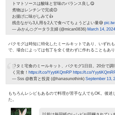
トマトソースは酸味と甘味のバランス良し😋
煮物はレンチンで完成😊
お揚げに味がしみて👍
残念ながら3人用を2人で食べてちょうどよい量😅
pic.t
— みかん🍊グータラ主婦 (@mican0836)
March 14, 202
パクモグは時短に特化したミールキットであり、いずれも
で、場合によっては包丁を全く使わずに作れることもあり
ワタミ宅食のミールキット、パクモグ1日目。20分で
く完食！
https://t.co/YyytiKQmRP
https://t.co/YyytiKQmR
— Sss @教育と投資 (@hanasunothink)
September 13, 
もちろんレシピもあるので料理が苦手な人でもOK。後述
た。
以前は毎回紙のレシピが同梱されてい