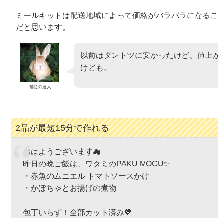
ミールキットは配送地域によって価格がバラバラになるこ
だと思います。
以前はダントツに安かったけど、値上
けども。
補足の達人
2品が最短15分で作れる
おはようございます☁
昨日の晩ご飯は、ワタミのPAKU MOGU✨
・赤魚のムニエル トマトソースかけ
・かぼちゃとお揚げの煮物
包丁いらず！全部カット済み💖