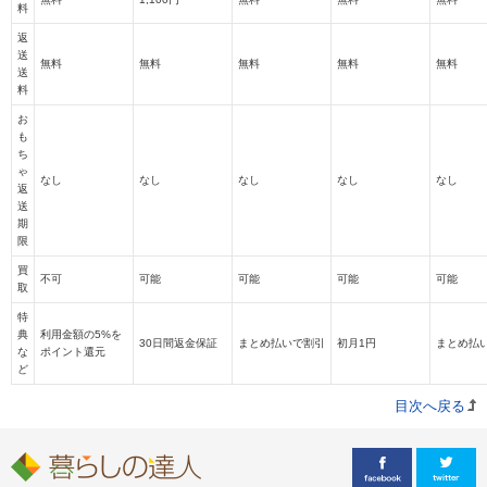
料
返
送
無料
無料
無料
無料
無料
送
料
お
も
ち
ゃ
なし
なし
なし
なし
なし
返
送
期
限
買
不可
可能
可能
可能
可能
取
特
典
利用金額の5%を
30日間返金保証
まとめ払いで割引
初月1円
まとめ払
な
ポイント還元
ど
目次へ戻る