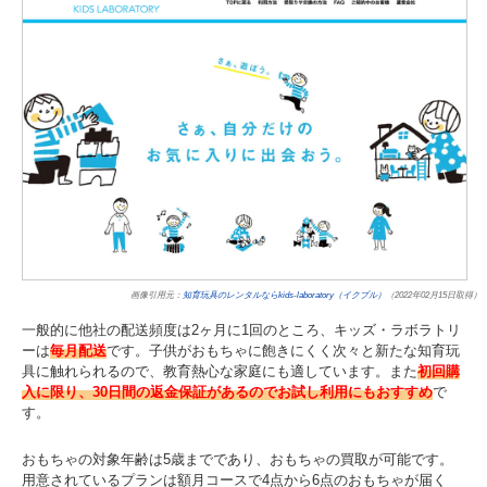
画像引用元：
知育玩具のレンタルならkids-laboratory（イクプル）
（2022年02月15日取得）
一般的に他社の配送頻度は2ヶ月に1回のところ、キッズ・ラボラトリ
ーは
毎月配送
です。子供がおもちゃに飽きにくく次々と新たな知育玩
具に触れられるので、教育熱心な家庭にも適しています。また
初回購
入に限り、30日間の返金保証があるのでお試し利用にもおすすめ
で
す。
おもちゃの対象年齢は5歳までであり、おもちゃの買取が可能です。
用意されているプランは額月コースで4点から6点のおもちゃが届く