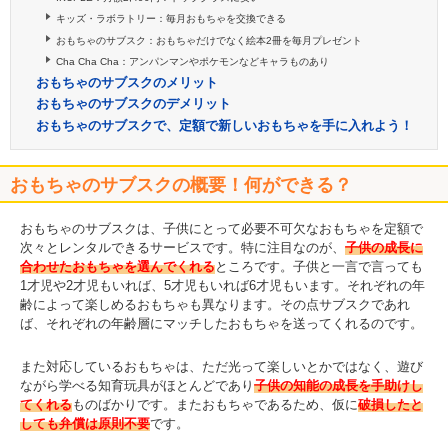
キッズ・ラボラトリー：毎月おもちゃを交換できる
おもちゃのサブスク：おもちゃだけでなく絵本2冊を毎月プレゼント
Cha Cha Cha：アンパンマンやポケモンなどキャラものあり
おもちゃのサブスクのメリット
おもちゃのサブスクのデメリット
おもちゃのサブスクで、定額で新しいおもちゃを手に入れよう！
おもちゃのサブスクの概要！何ができる？
おもちゃのサブスクは、子供にとって必要不可欠なおもちゃを定額で
次々とレンタルできるサービスです。特に注目なのが、
子供の成長に
合わせたおもちゃを選んでくれる
ところです。子供と一言で言っても
1才児や2才児もいれば、5才児もいれば6才児もいます。それぞれの年
齢によって楽しめるおもちゃも異なります。その点サブスクであれ
ば、それぞれの年齢層にマッチしたおもちゃを送ってくれるのです。
また対応しているおもちゃは、ただ光って楽しいとかではなく、遊び
ながら学べる知育玩具がほとんどであり
子供の知能の成長を手助けし
てくれる
ものばかりです。またおもちゃであるため、仮に
破損したと
しても弁償は原則不要
です。