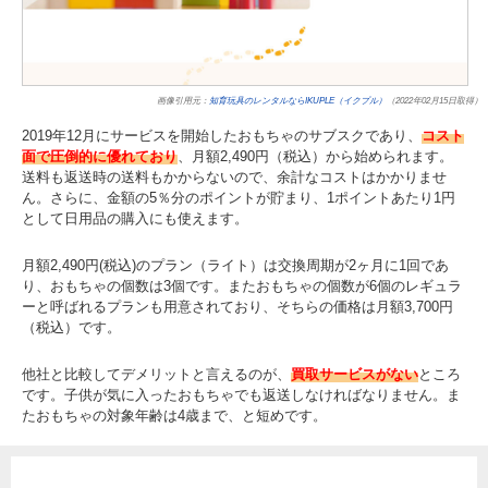
画像引用元：
知育玩具のレンタルならIKUPLE（イクプル）
（2022年02月15日取得）
2019年12月にサービスを開始したおもちゃのサブスクであり、
コスト
面で圧倒的に優れており
、月額2,490円（税込）から始められます。
送料も返送時の送料もかからないので、余計なコストはかかりませ
ん。さらに、金額の5％分のポイントが貯まり、1ポイントあたり1円
として日用品の購入にも使えます。
月額2,490円(税込)のプラン（ライト）は交換周期が2ヶ月に1回であ
り、おもちゃの個数は3個です。またおもちゃの個数が6個のレギュラ
ーと呼ばれるプランも用意されており、そちらの価格は月額3,700円
（税込）です。
他社と比較してデメリットと言えるのが、
買取サービスがない
ところ
です。子供が気に入ったおもちゃでも返送しなければなりません。ま
たおもちゃの対象年齢は4歳まで、と短めです。