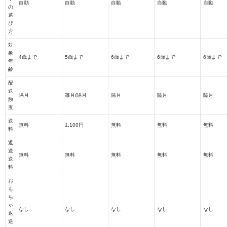
自動
自動
自動
自動
自動
の
選
び
方
対
象
4歳まで
5歳まで
6歳まで
6歳まで
6歳まで
年
齢
配
送
隔月
毎月/隔月
隔月
隔月
隔月
頻
度
送
無料
1,100円
無料
無料
無料
料
返
送
無料
無料
無料
無料
無料
送
料
お
も
ち
ゃ
なし
なし
なし
なし
なし
返
送