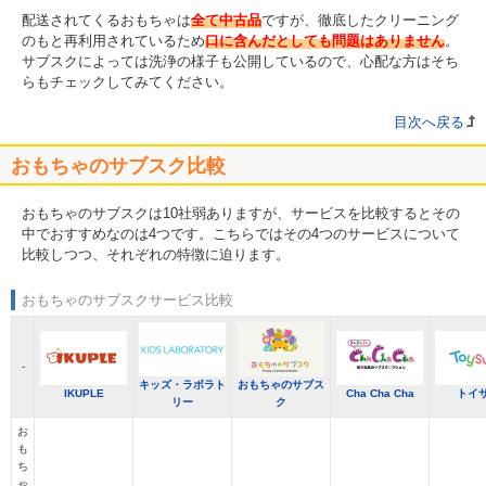
配送されてくるおもちゃは
全て中古品
ですが、徹底したクリーニング
のもと再利用されているため
口に含んだとしても問題はありません
。
サブスクによっては洗浄の様子も公開しているので、心配な方はそち
らもチェックしてみてください。
目次へ戻る
おもちゃのサブスク比較
おもちゃのサブスクは10社弱ありますが、サービスを比較するとその
中でおすすめなのは4つです。こちらではその4つのサービスについて
比較しつつ、それぞれの特徴に迫ります。
おもちゃのサブスクサービス比較
-
キッズ・ラボラト
おもちゃのサブス
IKUPLE
Cha Cha Cha
トイ
リー
ク
お
も
ち
ゃ