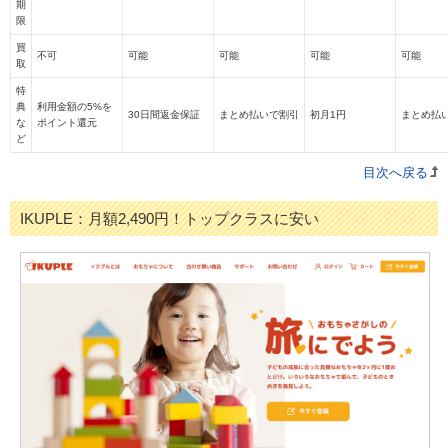
期
限
買
不可
可能
可能
可能
可能
取
特
典
利用金額の5%を
30日間返金保証
まとめ払いで割引
初月1円
まとめ払
な
ポイント還元
ど
目次へ戻る
IKUPLE：月額2,490円！トップクラスに安い