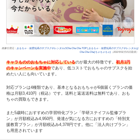
画像引用元：
おもちゃ・知育玩具のサブスクやレンタルのCha Cha Cha TOP | おもちゃ・知育玩具のサブスクやレンタルは
Cha Cha Cha(ちゃちゃちゃ)
（2022年02月15日取得）
キャラもののおもちゃに対応している
のが最大の特徴です。
初月1円
のキャンペーンを実施中
であり、低コストでおもちゃのサブスクを始
めたい人にも向いています。
対応プランは4種類であり、基本となるおもちゃが6個届くプランの価
格は月額3,410円（税込）です。送料と返送送料は無料であり、おも
ちゃの買取もできます。
また5歳時におすすめの学習特化プラン「学研ステイフル監修プラ
ン」が月額税込み4,950円、発達が気になる方におすすめの「特別支
援教育プラン」が月額税込み4,378円です。他に「法人向けプラン」
も用意されています