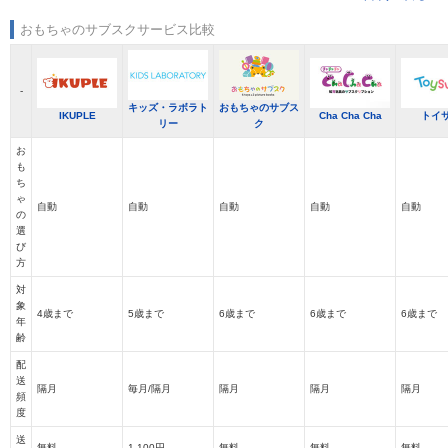
おもちゃのサブスクサービス比較
-
キッズ・ラボラト
おもちゃのサブス
IKUPLE
Cha Cha Cha
トイ
リー
ク
お
も
ち
ゃ
自動
自動
自動
自動
自動
の
選
び
方
対
象
4歳まで
5歳まで
6歳まで
6歳まで
6歳まで
年
齢
配
送
隔月
毎月/隔月
隔月
隔月
隔月
頻
度
送
無料
1,100円
無料
無料
無料