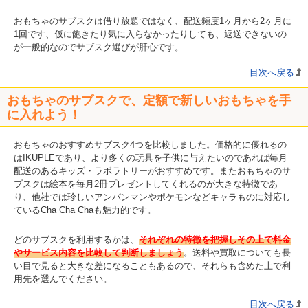
おもちゃのサブスクは借り放題ではなく、配送頻度1ヶ月から2ヶ月に
1回です、仮に飽きたり気に入らなかったりしても、返送できないの
が一般的なのでサブスク選びが肝心です。
目次へ戻る
おもちゃのサブスクで、定額で新しいおもちゃを手
に入れよう！
おもちゃのおすすめサブスク4つを比較しました。価格的に優れるの
はIKUPLEであり、より多くの玩具を子供に与えたいのであれば毎月
配送のあるキッズ・ラボラトリーがおすすめです。またおもちゃのサ
ブスクは絵本を毎月2冊プレゼントしてくれるのが大きな特徴であ
り、他社では珍しいアンパンマンやポケモンなどキャラものに対応し
ているCha Cha Chaも魅力的です。
どのサブスクを利用するかは、
それぞれの特徴を把握しその上で料金
やサービス内容を比較して判断しましょう
。送料や買取についても長
い目で見ると大きな差になることもあるので、それらも含めた上で利
用先を選んでください。
目次へ戻る