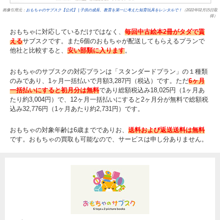
画像引用元：
おもちゃのサブスク【公式】 | 子供の成長、教育を第一に考えた知育玩具をレンタルで！
（2022年02月15日取
得）
おもちゃに対応しているだけではなく、
毎回中古絵本2冊がタダで貰
える
サブスクです。また6個のおもちゃが配送してもらえるプランで
他社と比較すると、
安い部類に入ります
。
おもちゃのサブスクの対応プランは「スタンダードプラン」の１種類
のみであり、1ヶ月一括払いで月額3,287円（税込）です。ただ
6ヶ月
一括払いにすると初月分は無料
であり総額税込み18,025円（1ヶ月あ
たり約3,004円）で、12ヶ月一括払いにすると2ヶ月分が無料で総額税
込み32,776円（1ヶ月あたり約2,731円）です。
おもちゃの対象年齢は6歳まででありお、
送料および返送送料は無料
です。おもちゃの買取も可能なので、サービスは申し分ありません。